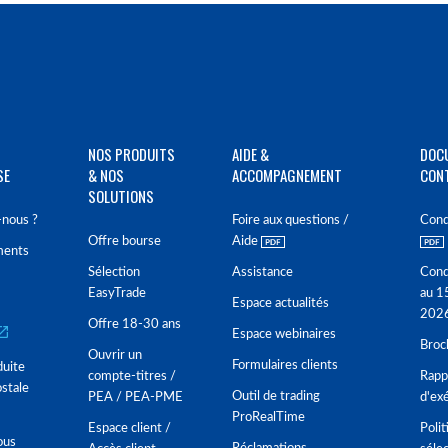
NOS PRODUITS
AIDE &
DOC
SE
& NOS
ACCOMPAGNEMENT
CON
SOLUTIONS
nous ?
Foire aux questions /
Cond
Offre bourse
Aide
ments
Sélection
Assistance
Cond
EasyTrade
au 1
Espace actualités
202
Offre 18-30 ans
Espace webinaires
Broc
Ouvrir un
Formulaires clients
duite
compte-titres /
Rappo
stale
Outil de trading
PEA / PEA-PME
d'ex
ProRealTime
Espace client /
Polit
ous