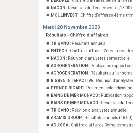
DEKUPLE
: Chiffre d'affaires 3ème trimestr
NACON
: Résultats du 1er semestre (18:00)
MOULINVEST
: Chiffre d'affaires 4ème tri
Mardi 28 Novembre 2023
Résultats - Chiffre d'affaires
TRIGANO
: Résultats annuels
ENTECH
: Chiffre d'affaires 2ème trimestre
NACON
: Réunion d'analystes semestrielle
AGROGENERATION
: Publication rapport se
AGROGENERATION
: Résultats du 1er seme
BIGBEN INTERACTIVE
: Réunion d'analyste
PERNOD RICARD
: Paiement solde dividend
BAINS DE MER MONACO
: Publication rapp
BAINS DE MER MONACO
: Résultats du 1e
TRIGANO
: Réunion d'analystes annuelle
ARAMIS GROUP
: Résultats annuels (18:00)
ADUX SA
: Chiffre d'affaires 3ème trimestr