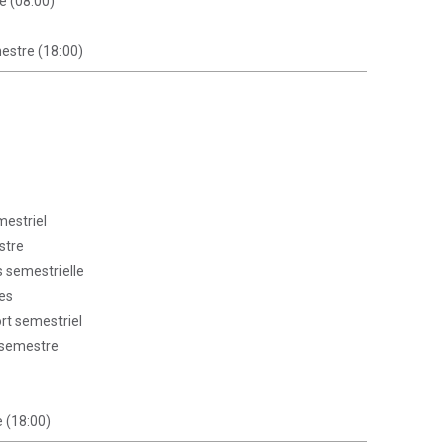
e (08:00)
mestre (18:00)
mestriel
stre
s semestrielle
es
ort semestriel
r semestre
e (18:00)