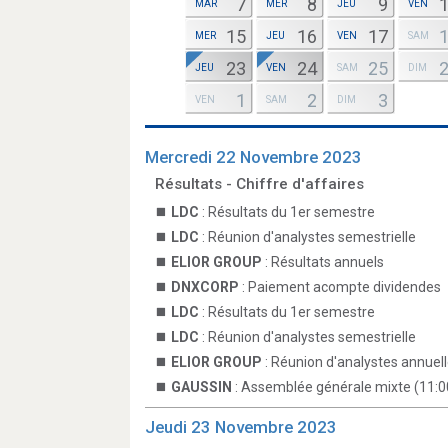
7
8
9
MAR
MER
JEU
VEN
15
16
17
MER
JEU
VEN
SAM
23
24
25
JEU
VEN
SAM
DIM
1
2
3
VEN
SAM
DIM
Mercredi 22 Novembre 2023
Résultats - Chiffre d'affaires
LDC
: Résultats du 1er semestre
LDC
: Réunion d'analystes semestrielle
ELIOR GROUP
: Résultats annuels
DNXCORP
: Paiement acompte dividendes
LDC
: Résultats du 1er semestre
LDC
: Réunion d'analystes semestrielle
ELIOR GROUP
: Réunion d'analystes annuell
GAUSSIN
: Assemblée générale mixte (11:0
Jeudi 23 Novembre 2023