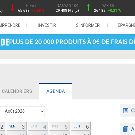
Nikkei
NASDAQ 100
DAX 30
c)
65 683
-0,93 %
29 488 Pts (c)
26 182
+0,21 %
MPRENDRE
INVESTIR
S'INFORMER
ÉPARGN
PLUS DE 20 000 PRODUITS À 0€ DE FRAIS 
CALENDRIERS
AGENDA
C
2
3
4
5
6
VEN
SAM
DIM
LUN
A