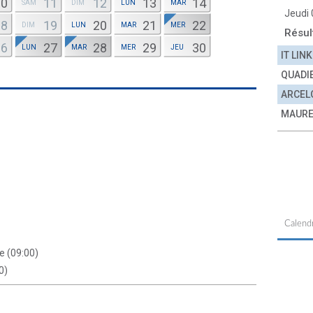
10
11
12
13
14
SAM
DIM
LUN
MAR
Jeudi
18
19
20
21
22
DIM
LUN
MAR
MER
Résul
26
27
28
29
30
LUN
MAR
MER
JEU
IT LINK
QUADI
ARCEL
MAURE
Calendr
e (09:00)
0)