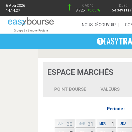
6 Aoû 2026
CAC40
DJ30
14:14:27
8 725
+0,65 %
54 349 Pts (
NOUS DÉCOUVRIR
CO
ESPACE MARCHÉS
POINT BOURSE
VALEURS
Période :
30
31
1
LUN
MAR
MER
JEU