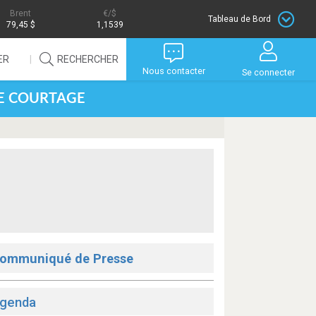
Brent
/$
Tableau de Bord
79,45 $
1,1539
ER
RECHERCHER
Nous contacter
Se connecter
DE COURTAGE
ommuniqué de Presse
genda