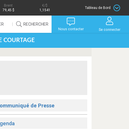
Brent
/$
Tableau de Bord
79,45 $
1,1541
ER
RECHERCHER
Nous contacter
Se connecter
DE COURTAGE
ommuniqué de Presse
genda