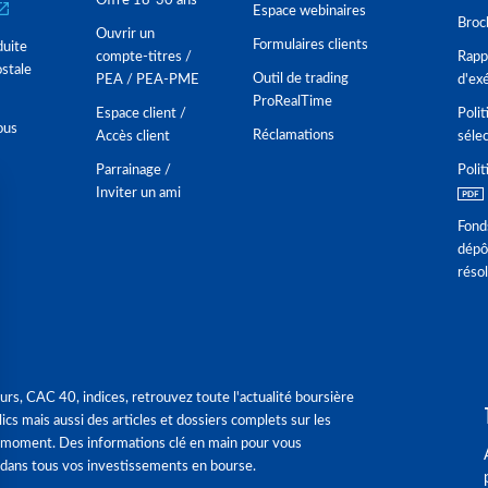
Offre 18-30 ans
Espace webinaires
Broc
Ouvrir un
Formulaires clients
duite
compte-titres /
Rappo
stale
Outil de trading
PEA / PEA-PME
d'ex
ProRealTime
Espace client /
Polit
ous
Réclamations
Accès client
séle
Parrainage /
Polit
Inviter un ami
Fond
dépô
réso
urs, CAC 40, indices, retrouvez toute l'actualité boursière
ics mais aussi des articles et dossiers complets sur les
 moment. Des informations clé en main pour vous
dans tous vos investissements en bourse.