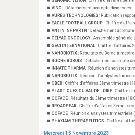
GENOMIC VISION
: Chiffre d'affaires 3ème
VINCI
: Détachement acompte dividendes
AURES TECHNOLOGIES
: Publication rappo
EAGLE FOOTBALL GROUP
: Chiffre d'affai
ANTIN INF PARTN
: Détachement acompte 
CELYAD ONCOLOGY
: Assemblée générale e
GECI INTERNATIONAL
: Chiffre d'affaires
NANOBIOTIX
: Résultats du 3ème trimestre
ROCHE BOBOIS
: Détachement acompte di
INNATE PHARMA
: Réunion d'analystes trim
NANOBIOTIX
: Réunion d'analystes trimestri
OBER
: Chiffre d'affaires 3ème trimestre (1
PLASTIQUES DU VAL DE LOIRE
: Chiffre d'
COFACE
: Résultats du 3ème trimestre (18:
BROADPEAK
: Chiffre d'affaires 3ème trime
COFACE
: Réunion d'analystes trimestrielle 
PHAXIAM THERAPEUTICS
: Chiffre d'affa
Mercredi 15 Novembre 2023