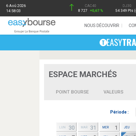
6 Aoû 2026
CAC40
DJ30
14:58:03
8 727
+0,67 %
54 349 Pts (
NOUS DÉCOUVRIR
CO
ESPACE MARCHÉS
POINT BOURSE
VALEURS
Période :
30
31
1
LUN
MAR
MER
JEU