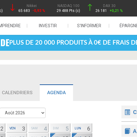
Nikkei
NASDAQ 100
DAX 30
c)
65 683
-0,93 %
29 488 Pts (c)
26 181
+0,21 %
MPRENDRE
INVESTIR
S'INFORMER
ÉPARGN
PLUS DE 20 000 PRODUITS À 0€ DE FRAIS 
CALENDRIERS
AGENDA
C
2
3
4
5
6
VEN
SAM
DIM
LUN
A