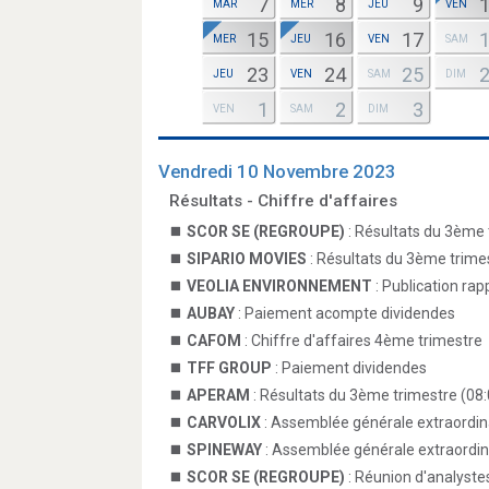
7
8
9
MAR
MER
JEU
VEN
15
16
17
MER
JEU
VEN
SAM
23
24
25
JEU
VEN
SAM
DIM
1
2
3
VEN
SAM
DIM
Vendredi 10 Novembre 2023
Résultats - Chiffre d'affaires
SCOR SE (REGROUPE)
: Résultats du 3ème 
SIPARIO MOVIES
: Résultats du 3ème trime
VEOLIA ENVIRONNEMENT
: Publication ra
AUBAY
: Paiement acompte dividendes
CAFOM
: Chiffre d'affaires 4ème trimestre
TFF GROUP
: Paiement dividendes
APERAM
: Résultats du 3ème trimestre (08:
CARVOLIX
: Assemblée générale extraordina
SPINEWAY
: Assemblée générale extraordin
SCOR SE (REGROUPE)
: Réunion d'analystes