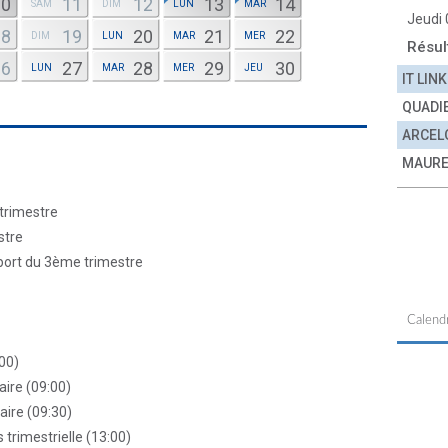
10
11
12
13
14
SAM
DIM
LUN
MAR
Jeudi
18
19
20
21
22
DIM
LUN
MAR
MER
Résul
26
27
28
29
30
LUN
MAR
MER
JEU
IT LINK
QUADI
ARCEL
MAURE
trimestre
stre
pport du 3ème trimestre
Calendr
00)
ire (09:00)
aire (09:30)
 trimestrielle (13:00)