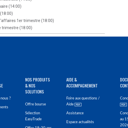
aire (14:00)
(18:00)
d'affaires 1er trimestre (18:00)
e trimestre (18:00)
NOS PRODUITS
AIDE &
DOC
SE
& NOS
ACCOMPAGNEMENT
CON
SOLUTIONS
nous ?
Foire aux questions /
Cond
Offre bourse
Aide
ments
Sélection
Assistance
Cond
EasyTrade
au 1
Espace actualités
202