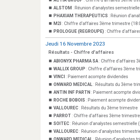
ACTIA GROUP
: Chiffre d'affaires 3ème tri
ALSTOM
: Réunion d'analystes semestrielle
PHAXIAM THERAPEUTICS
: Réunion d'anal
M2I
: Chiffre d'affaires 3ème trimestre (18:
PROLOGUE (REGROUPE)
: Chiffre d'affair
Jeudi 16 Novembre 2023
Résultats - Chiffre d'affaires
ABIONYX PHARMA SA
: Chiffre d'affaires 
WALLIX GROUP
: Chiffre d'affaires 3ème t
VINCI
: Paiement acompte dividendes
ONWARD MEDICAL
: Résultats du 3ème tri
ANTIN INF PARTN
: Paiement acompte div
ROCHE BOBOIS
: Paiement acompte divide
VALLOUREC
: Résultats du 3ème trimestre
PARROT
: Chiffre d'affaires 3ème trimestre
SOITEC
: Réunion d'analystes semestrielle 
VALLOUREC
: Réunion d'analystes trimestrie
ONWARD MEDICAL
: Réunion d'analystes tr