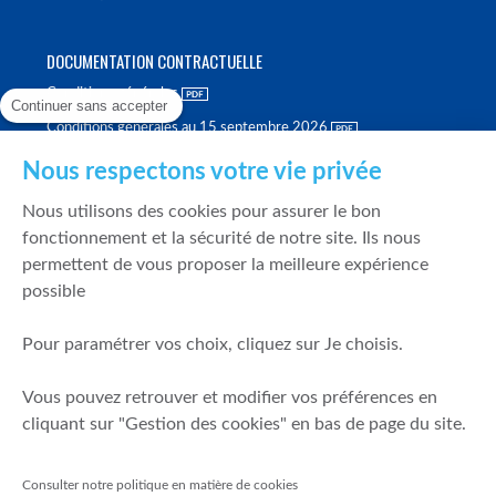
DOCUMENTATION CONTRACTUELLE
Conditions générales
Continuer sans accepter
Conditions générales au 15 septembre 2026
Brochure tarifaire
Nous respectons votre vie privée
Rapport sur la qualité d'exécution
Nous utilisons des cookies pour assurer le bon
Politique de meilleure sélection
fonctionnement et la sécurité de notre site. Ils nous
permettent de vous proposer la meilleure expérience
Politique de durabilité
possible
Fonds de garantie des dépôts et de résolution
Pour paramétrer vos choix, cliquez sur Je choisis.
SÉCURITÉ & DONNÉES PERSONNELLES
Vous pouvez retrouver et modifier vos préférences en
Mentions légales
cliquant sur "Gestion des cookies" en bas de page du site.
Prévention de la fraude
Gérer mes cookies
Consulter notre politique en matière de cookies