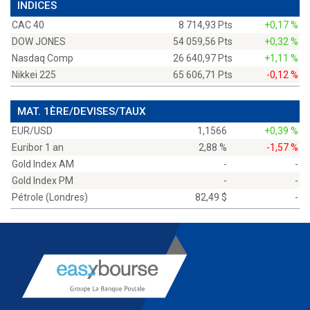
INDICES
CAC 40
8 714,93 Pts
+0,17 %
DOW JONES
54 059,56 Pts
+0,32 %
Nasdaq Comp
26 640,97 Pts
+1,11 %
Nikkei 225
65 606,71 Pts
-0,12 %
MAT. 1ÈRE/DEVISES/TAUX
EUR/USD
1,1566
+0,39 %
Euribor 1 an
2,88 %
-1,57 %
Gold Index AM
-
-
Gold Index PM
-
-
Pétrole (Londres)
82,49 $
-