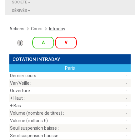
SOCIÉTÉ
DÉRIVÉS
Actions
Cours
Intraday
A
V
COTATION INTRADAY
Paris
Dernier cours :
-
Var/Veille :
-
Ouverture :
-
+ Haut :
-
+ Bas :
-
Volume (nombre de titres) :
-
Volume (millions
) :
-
Seuil suspension baisse :
-
Seuil suspension hausse :
-