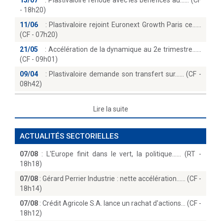
15/07
:
Plastivaloire renoue avec les bénéfices au...… (CF
- 18h20)
11/06
:
Plastivaloire rejoint Euronext Growth Paris ce...
(CF - 07h20)
21/05
:
Accélération de la dynamique au 2e trimestre...
(CF - 09h01)
09/04
:
Plastivaloire demande son transfert sur...… (CF -
08h42)
Lire la suite
ACTUALITÉS SECTORIELLES
07/08
:
L'Europe finit dans le vert, la politique...… (RT -
18h18)
07/08
:
Gérard Perrier Industrie : nette accélération...… (CF -
18h14)
07/08
:
Crédit Agricole S.A. lance un rachat d'actions… (CF -
18h12)