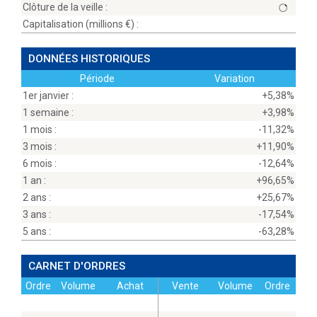
Clôture de la veille :
Capitalisation (millions
) :
DONNÉES HISTORIQUES
Période
Variation
1er janvier :
+5,38%
1 semaine :
+3,98%
1 mois :
-11,32%
3 mois :
+11,90%
6 mois :
-12,64%
1 an :
+96,65%
2 ans :
+25,67%
3 ans :
-17,54%
5 ans :
-63,28%
CARNET D'ORDRES
Ordre
Volume
Achat
Vente
Volume
Ordre