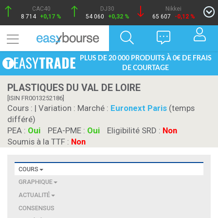
CAC40
DJ30
Nikkei
8 714
+0,17 %
54 060
+0,32 %
65 607
-0,12 %
PLUS DE 20 000 PRODUITS À 0€ DE FRAIS
DE COURTAGE
PLASTIQUES DU VAL DE LOIRE
[ISIN FR0013252186]
Cours :
| Variation :
Marché :
Euronext Paris
(temps
différé)
PEA :
Oui
PEA-PME :
Oui
Eligibilité SRD :
Non
Soumis à la TTF :
Non
COURS
GRAPHIQUE
ACTUALITÉ
CONSENSUS