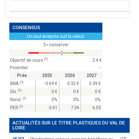
CONSENSUS
Un seul analyste suit la valeur.
3
conserver
(?)
Objectif de cours
:
2.4
Potentiel :
--
Prév.
2025
2026
2027
(?)
BNA
-0.69
0.32
0.39
(?)
Div.
0
0
0
(?)
Rend.
0%
0%
0%
(?)
PER
-3.41
7.34
6.03
ACTUALITÉS SUR LE TITRE PLASTIQUES DU VAL DE
LOIRE