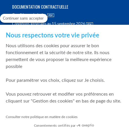
DOCUMENTATION CONTRACTUELLE
Conditions générales
Continuer sans accepter
Conditions générales au 15 septembre 2026
Brochure tarifaire
Nous respectons votre vie privée
Rapport sur la qualité d'exécution
Nous utilisons des cookies pour assurer le bon
Politique de meilleure sélection
fonctionnement et la sécurité de notre site. Ils nous
permettent de vous proposer la meilleure expérience
Politique de durabilité
possible
Fonds de garantie des dépôts et de résolution
Pour paramétrer vos choix, cliquez sur Je choisis.
SÉCURITÉ & DONNÉES PERSONNELLES
Vous pouvez retrouver et modifier vos préférences en
Mentions légales
cliquant sur "Gestion des cookies" en bas de page du site.
Prévention de la fraude
Gérer mes cookies
Consulter notre politique en matière de cookies
Politique de cookies
Consentements certifiés par