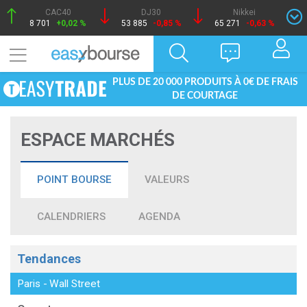
CAC40
DJ30
Nikkei
8 701
+0,02 %
53 885
-0,85 %
65 271
-0,63 %
PLUS DE 20 000 PRODUITS À 0€ DE FRAIS
DE COURTAGE
ESPACE MARCHÉS
POINT BOURSE
VALEURS
CALENDRIERS
AGENDA
Tendances
Paris
-
Wall Street