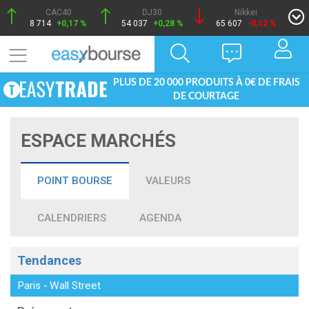
CAC40
DJ30
Nikkei
8 714
+0,17 %
54 037
+0,28 %
65 607
-0,12 %
PLUS DE 20 000 PRODUITS À 0€ DE FRAIS
DE COURTAGE
ESPACE MARCHÉS
POINT BOURSE
VALEURS
CALENDRIERS
AGENDA
Tendances
Paris
-
Wall Street