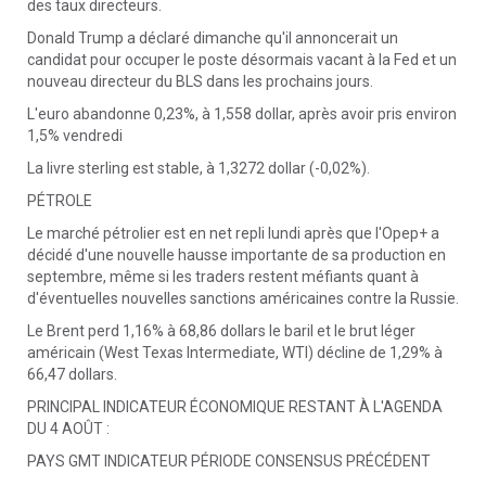
des taux directeurs.
Donald Trump a déclaré dimanche qu'il annoncerait un
candidat pour occuper le poste désormais vacant à la Fed et un
nouveau directeur du BLS dans les prochains jours.
L'euro abandonne 0,23%, à 1,558 dollar, après avoir pris environ
1,5% vendredi
La livre sterling est stable, à 1,3272 dollar (-0,02%).
PÉTROLE
Le marché pétrolier est en net repli lundi après que l'Opep+ a
décidé d'une nouvelle hausse importante de sa production en
septembre, même si les traders restent méfiants quant à
d'éventuelles nouvelles sanctions américaines contre la Russie.
Le Brent perd 1,16% à 68,86 dollars le baril et le brut léger
américain (West Texas Intermediate, WTI) décline de 1,29% à
66,47 dollars.
PRINCIPAL INDICATEUR ÉCONOMIQUE RESTANT À L'AGENDA
DU 4 AOÛT :
PAYS GMT INDICATEUR PÉRIODE CONSENSUS PRÉCÉDENT