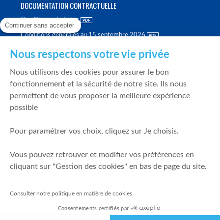
DOCUMENTATION CONTRACTUELLE
Conditions générales
Continuer sans accepter
Conditions générales au 15 septembre 2026
Brochure tarifaire
Nous respectons votre vie privée
Rapport sur la qualité d'exécution
Nous utilisons des cookies pour assurer le bon
Politique de meilleure sélection
fonctionnement et la sécurité de notre site. Ils nous
permettent de vous proposer la meilleure expérience
Politique de durabilité
possible
Fonds de garantie des dépôts et de résolution
Pour paramétrer vos choix, cliquez sur Je choisis.
SÉCURITÉ & DONNÉES PERSONNELLES
Vous pouvez retrouver et modifier vos préférences en
Mentions légales
cliquant sur "Gestion des cookies" en bas de page du site.
Prévention de la fraude
Gérer mes cookies
Consulter notre politique en matière de cookies
Politique de cookies
Consentements certifiés par
Politique de gestion des conflits d'intérêts