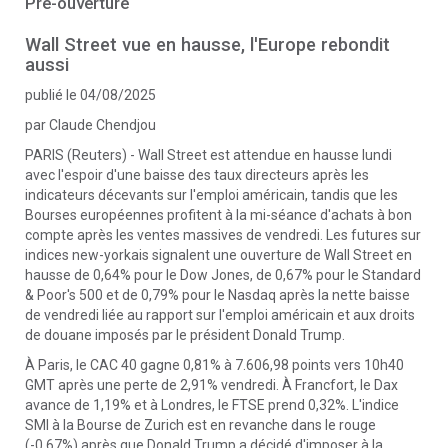
Pré-ouverture
Wall Street vue en hausse, l'Europe rebondit
aussi
publié le 04/08/2025
par Claude Chendjou
PARIS (Reuters) - Wall Street est attendue en hausse lundi
avec l'espoir d'une baisse des taux directeurs après les
indicateurs décevants sur l'emploi américain, tandis que les
Bourses européennes profitent à la mi-séance d'achats à bon
compte après les ventes massives de vendredi. Les futures sur
indices new-yorkais signalent une ouverture de Wall Street en
hausse de 0,64% pour le Dow Jones, de 0,67% pour le Standard
& Poor's 500 et de 0,79% pour le Nasdaq après la nette baisse
de vendredi liée au rapport sur l'emploi américain et aux droits
de douane imposés par le président Donald Trump.
À Paris, le CAC 40 gagne 0,81% à 7.606,98 points vers 10h40
GMT après une perte de 2,91% vendredi. À Francfort, le Dax
avance de 1,19% et à Londres, le FTSE prend 0,32%. L'indice
SMI à la Bourse de Zurich est en revanche dans le rouge
(-0,67%) après que Donald Trump a décidé d'imposer à la