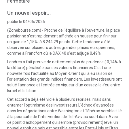
Fermeture
Un nouvel espoir...
publié le 04/06/2026
(Zonebourse.com) - Proche de l'équilibre à l'ouverture, la place
parisienne s'est rapidement affichée en hausse pour finir sur
un gain de 1,15%, à 8 244,29 points. Cette tendance a été
observée sur plusieurs autres grandes places européennes,
comme à Francfort où le DAX 40 s'est adjugé 0,49%.
Londres a fait preuve de nettement plus de prudence ( 0,14% à
la clôture) pénalisée par ses valeurs financières.C'est une
nouvelle fois l'actualité au Moyen-Orient qui a eu raison de
l'orientation des grands indices financiers. Les investisseurs ont
salué l'annonce et l'entrée en vigueur d'un cessez-le-feu entre
Israël et le Liban.
Cet accord a déjà été violé à plusieurs reprises, mais sans
entamer l'optimisme des investisseurs.L'échec d'avancées
dans les négociations entre Washington et Téhéran semblait lié
à la poursuite de l'intervention de Tel-Aviv au sud-Liban. Avec
ce point d'achoppement qui semble (provisoirement) levé, un
nouvel espoir de paix est possible entre les Etats-Unis et l'Iran.