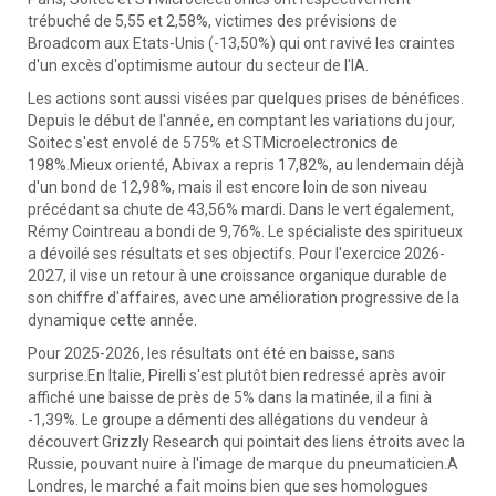
trébuché de 5,55 et 2,58%, victimes des prévisions de
Broadcom aux Etats-Unis (-13,50%) qui ont ravivé les craintes
d'un excès d'optimisme autour du secteur de l'IA.
Les actions sont aussi visées par quelques prises de bénéfices.
Depuis le début de l'année, en comptant les variations du jour,
Soitec s'est envolé de 575% et STMicroelectronics de
198%.Mieux orienté, Abivax a repris 17,82%, au lendemain déjà
d'un bond de 12,98%, mais il est encore loin de son niveau
précédant sa chute de 43,56% mardi. Dans le vert également,
Rémy Cointreau a bondi de 9,76%. Le spécialiste des spiritueux
a dévoilé ses résultats et ses objectifs. Pour l'exercice 2026-
2027, il vise un retour à une croissance organique durable de
son chiffre d'affaires, avec une amélioration progressive de la
dynamique cette année.
Pour 2025-2026, les résultats ont été en baisse, sans
surprise.En Italie, Pirelli s'est plutôt bien redressé après avoir
affiché une baisse de près de 5% dans la matinée, il a fini à
-1,39%. Le groupe a démenti des allégations du vendeur à
découvert Grizzly Research qui pointait des liens étroits avec la
Russie, pouvant nuire à l'image de marque du pneumaticien.A
Londres, le marché a fait moins bien que ses homologues