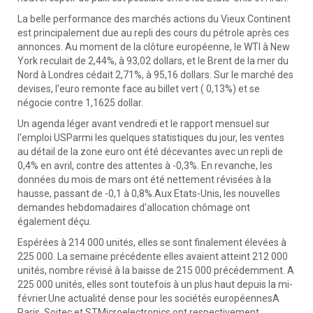
La belle performance des marchés actions du Vieux Continent
est principalement due au repli des cours du pétrole après ces
annonces. Au moment de la clôture européenne, le WTI à New
York reculait de 2,44%, à 93,02 dollars, et le Brent de la mer du
Nord à Londres cédait 2,71%, à 95,16 dollars. Sur le marché des
devises, l'euro remonte face au billet vert ( 0,13%) et se
négocie contre 1,1625 dollar.
Un agenda léger avant vendredi et le rapport mensuel sur
l'emploi USParmi les quelques statistiques du jour, les ventes
au détail de la zone euro ont été décevantes avec un repli de
0,4% en avril, contre des attentes à -0,3%. En revanche, les
données du mois de mars ont été nettement révisées à la
hausse, passant de -0,1 à 0,8%.Aux Etats-Unis, les nouvelles
demandes hebdomadaires d'allocation chômage ont
également déçu.
Espérées à 214 000 unités, elles se sont finalement élevées à
225 000. La semaine précédente elles avaient atteint 212 000
unités, nombre révisé à la baisse de 215 000 précédemment. A
225 000 unités, elles sont toutefois à un plus haut depuis la mi-
février.Une actualité dense pour les sociétés européennesA
Paris, Soitec et STMicroelectronics ont respectivement