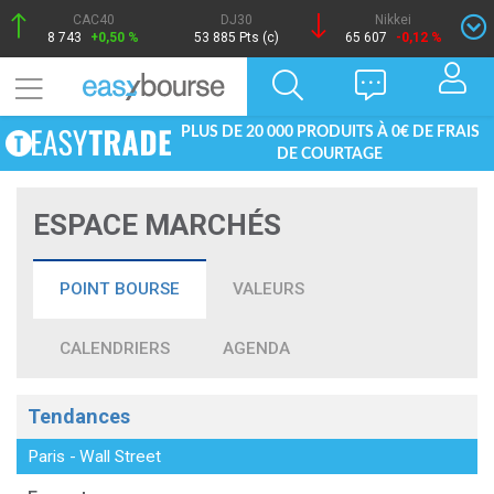
CAC40
DJ30
Nikkei
8 743
+0,50 %
53 885 Pts (c)
65 607
-0,12 %
PLUS DE 20 000 PRODUITS À 0€ DE FRAIS
DE COURTAGE
ESPACE MARCHÉS
POINT BOURSE
VALEURS
CALENDRIERS
AGENDA
Tendances
Paris
-
Wall Street