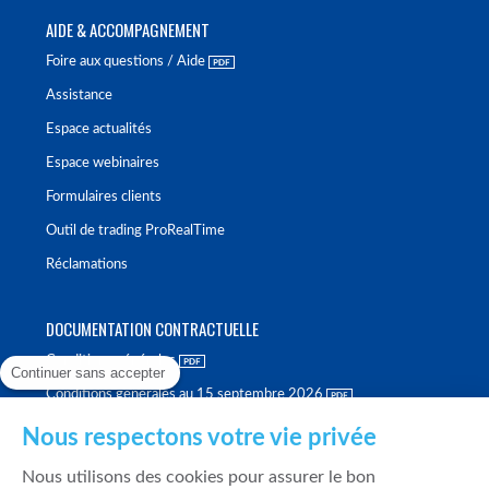
AIDE & ACCOMPAGNEMENT
Foire aux questions / Aide
Assistance
Espace actualités
Espace webinaires
Formulaires clients
Outil de trading ProRealTime
Réclamations
DOCUMENTATION CONTRACTUELLE
Conditions générales
Continuer sans accepter
Conditions générales au 15 septembre 2026
Brochure tarifaire
Nous respectons votre vie privée
Rapport sur la qualité d'exécution
Nous utilisons des cookies pour assurer le bon