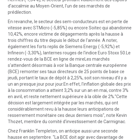
d'accalmie au Moyen-Orient, l'un de ses marchés de
prédilection.
En revanche, le secteur des sem-conducteurs est en perte de
vitesse avec STMicro (-5,85%) ou encore Soitec qui abandonne
10,42%, encore victime de dégagements après la hausse à
trois chiffres du titre depuis le début de l'année. A noter,
également les forts replis de Siemens Energy (-5,92%) et
Infineon (-3,30%), lanternes rouges de l'indice Euro Stoxx 50.Le
rendez-vous de la BCE en ligne de mireLes marchés
s'attendent désormais à voir la Banque centrale européenne
(BCE) remonter ses taux directeurs de 25 points de base ce
jeudi, portant le taux de dépôt à 2,25%, soit son niveau d'il y a
un an presque jour pour jour.En effet, l'inflation globale des prix
à la consommation a atteint 3,2% sur un an en mai, contre 3%
en avril, et reste nettement supérieure à la cible de 2%."Cette
décision est largement intégrée par les marchés, qui ont
considérablement revu à la hausse leurs anticipations de
resserrement monétaire ces deux derniers mois", note Kevin
Thozet, membre du comité d'investissement de Carmignac.
Chez Franklin Templeton, on anticipe aussi une seconde
hausse en septembre. "La BCE doit agir avec davantage de