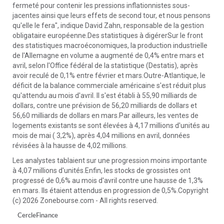
fermeté pour contenir les pressions inflationnistes sous-
jacentes ainsi que leurs effets de second tour, et nous pensons
qu'elle le fera", indique David Zahn, responsable de la gestion
obligataire européenne.Des statistiques à digérerSur le front
des statistiques macroéconomiques, la production industrielle
de l'Allemagne en volume a augmenté de 0,4% entre mars et
avril, selon l'Office fédéral de la statistique (Destatis), après
avoir reculé de 0,1% entre février et mars.Outre-Atlantique, le
déficit de la balance commerciale américaine s'est réduit plus
qu'attendu au mois d'avril. Il s'est établi à 55,90 milliards de
dollars, contre une prévision de 56,20 milliards de dollars et
56,60 milliards de dollars en mars.Par ailleurs, les ventes de
logements existants se sont élevées à 4,17 millions d'unités au
mois de mai ( 3,2%), après 4,04 millions en avril, données
révisées à la hausse de 4,02 millions.
Les analystes tablaient sur une progression moins importante
à 4,07 millions d'unités.Enfin, les stocks de grossistes ont
progressé de 0,6% au mois d'avril contre une hausse de 1,3%
en mars. Ils étaient attendus en progression de 0,5%.Copyright
(c) 2026 Zonebourse.com - All rights reserved.
CercleFinance