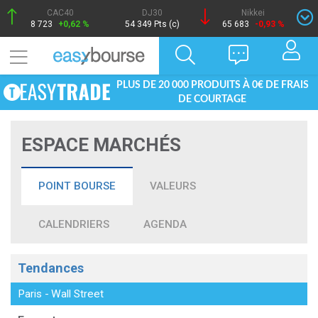
CAC40
DJ30
Nikkei
8 723
+0,62 %
54 349 Pts (c)
65 683
-0,93 %
PLUS DE 20 000 PRODUITS À 0€ DE FRAIS
DE COURTAGE
ESPACE MARCHÉS
POINT BOURSE
VALEURS
CALENDRIERS
AGENDA
Tendances
Paris
-
Wall Street