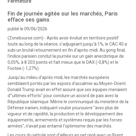
Fermeture
Fin de journée agitée sur les marchés, Paris
efface ses gains
publié le 09/06/2026
(Zonebourse.com) - Après avoir évolué en territoire positif
toute au long de la séance, s'adjugeant jusqu'à 1%, le CAC 40 a
subi un brutal retournement en fin d'après-midi. Au gong final,
l'indice parisien conclut la journée sur un gain anecdotique de
0,05%, à 8 203 points et fait mieux que le DAX (-0,8%) et le
Footsie (-1,27%).
Jusqu'au milieu d'après-midi, les marchés européens
semblaient portés par les espoirs d'accalmie au Moyen-Orient.
Donald Trump avait en effet assuré que ses équipes menaient
d'"ultimes efforts" pour conclure un accord de paix avec la
République islamique. Même le communiqué du ministère de la
Défense iranien, indiquant vouloir poursuivre "avec plus de
vigueur et de rapidité, la production et le développement des
équipements, armements et systèmes requis par les forces
armées", n'avait pas entamé l'optimisme des marchés.
Les cours du pétrole sont d'ailleurs en net repli avec un Brent