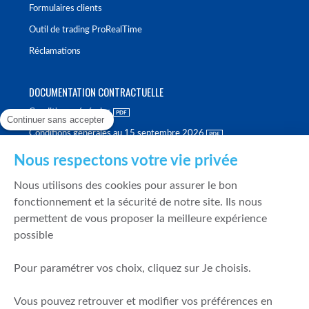
Formulaires clients
Outil de trading ProRealTime
Réclamations
DOCUMENTATION CONTRACTUELLE
Conditions générales
Continuer sans accepter
Conditions générales au 15 septembre 2026
Brochure tarifaire
Nous respectons votre vie privée
Rapport sur la qualité d'exécution
Nous utilisons des cookies pour assurer le bon
Politique de meilleure sélection
fonctionnement et la sécurité de notre site. Ils nous
permettent de vous proposer la meilleure expérience
Politique de durabilité
possible
Fonds de garantie des dépôts et de résolution
Pour paramétrer vos choix, cliquez sur Je choisis.
SÉCURITÉ & DONNÉES PERSONNELLES
Vous pouvez retrouver et modifier vos préférences en
Mentions légales