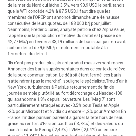
de la mer du Nord qui lâche 3,5%, vers 90,9 USD le baril, tandis
que le WTI concède 4,2% à 87,5 USD.Il faut dire que les
membres de l'OPEP ont annoncé dimanche une 4e hausse
consécutive de leurs quotas, de 188 000 b/j pour juillet.
Néanmoins, Frédéric Lorec, analyste pétrole chez AlphaValue,
rappelle que la production effective du cartel est passée de
42,77 Mb/j en février à 33,19 millions de barils par jour en avril,
soit un déficit de 9,6 Mb/j directement imputable à la
fermeture du détroit.
"Ils n'ont pas produit plus ; ils ont produit massivement moins.
Annoncer des barils supplémentaires dans ce contexte relève
de la pure communication. Le détroit étant fermé, ces barils
n'atteindront pas le marché", souligne le spécialiste.Trou d'air à
New York, turbulences à ParisLe retournement de fin de
journée semble plutôt lié au fort décrochage du Nasdaq-100
qui abandonne 1,8% depuis l'ouverture. Les "Mag 7" sont
particulièrement attaquées avec -3,5% pour Tesla et Apple,
-2% pour Microsoft et Nvidia ou encore -1,2% pour Amazon.En
France, l'indice parisien parvient à garder la tête hors de l'eau
grâce au renfort d'EssilorLuxottica ( 3,78%) et des valeurs du
luxe à l'instar de Kering ( 2,49%), LVMH ( 2,04%) ou encore
Hermès ( 1,34%), le secteur profitant visiblement des espoirs