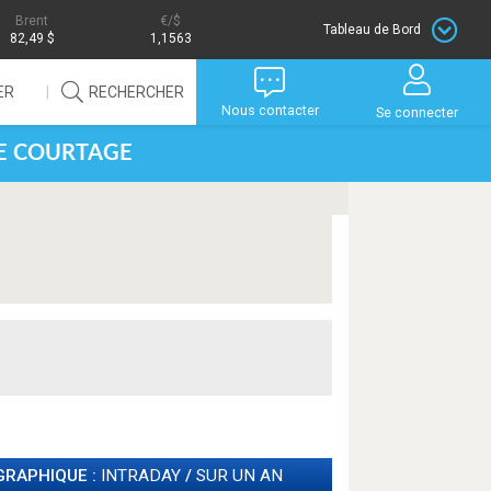
Brent
/$
Tableau de Bord
82,49 $
1,1563
ER
RECHERCHER
Nous contacter
Se connecter
DE COURTAGE
GRAPHIQUE :
INTRADAY
/
SUR UN AN