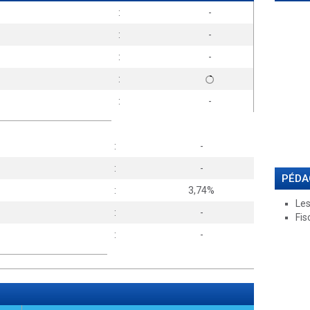
:
-
:
-
:
-
:
:
-
:
-
:
-
PÉDA
:
3,74%
Les
:
-
Fis
:
-