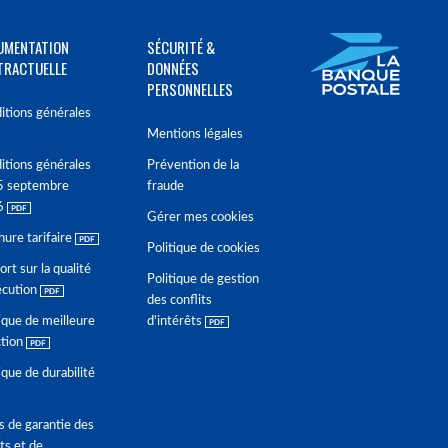
UMENTATION
SÉCURITÉ &
TRACTUELLE
DONNÉES
PERSONNELLES
itions générales
Mentions légales
itions générales
Prévention de la
5 septembre
fraude
6
Gérer mes cookies
hure tarifaire
Politique de cookies
rt sur la qualité
Politique de gestion
écution
des conflits
ique de meilleure
d'intérêts
ction
ique de durabilité
s de garantie des
ts et de