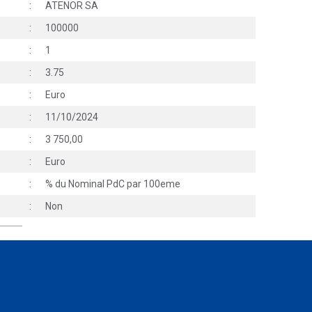
:
ATENOR SA
:
100000
:
1
:
3.75
:
Euro
:
11/10/2024
:
3 750,00
:
Euro
:
% du Nominal PdC par 100eme
:
Non