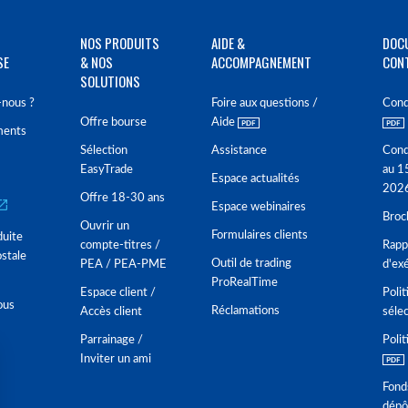
NOS PRODUITS
AIDE &
DOC
SE
& NOS
ACCOMPAGNEMENT
CON
SOLUTIONS
nous ?
Foire aux questions /
Cond
Offre bourse
Aide
ments
Sélection
Assistance
Cond
EasyTrade
au 1
Espace actualités
202
Offre 18-30 ans
Espace webinaires
Broc
Ouvrir un
Formulaires clients
duite
compte-titres /
Rappo
stale
Outil de trading
PEA / PEA-PME
d'ex
ProRealTime
Espace client /
Polit
ous
Réclamations
Accès client
séle
Parrainage /
Polit
Inviter un ami
Fond
dépô