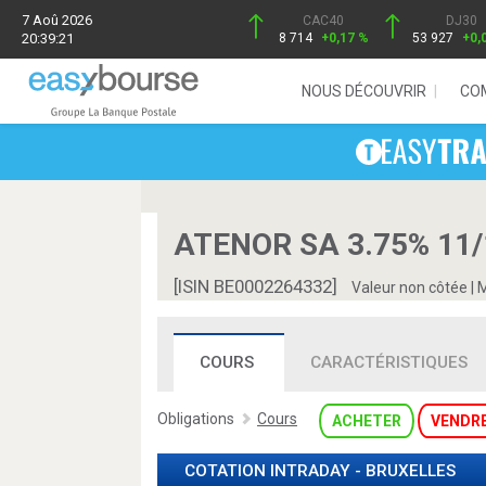
7 Aoû 2026
CAC40
DJ30
20:39:21
8 714
+0,17 %
53 927
+0,
NOUS DÉCOUVRIR
CO
ATENOR SA 3.75% 11/
[ISIN BE0002264332]
Valeur non côtée
|
M
COURS
CARACTÉRISTIQUES
Obligations
Cours
ACHETER
VENDR
COTATION INTRADAY -
BRUXELLES