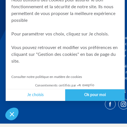
Nous utilisons des cookies pour assurer le bon
fonctionnement et la sécurité de notre site. Ils nous
permettent de vous proposer la meilleure expérience
possible
Pour paramétrer vos choix, cliquez sur Je choisis.
Graphique, co
en quelques cl
Vous pouvez retrouver et modifier vos préférences en
tendances du
cliquant sur "Gestion des cookies" en bas de page du
accompagner 
site.
Tous droits r
différés d'au 
Consulter notre politique en matière de cookies
clients connec
Consentements certifiés par
SUIVEZ-NOUS
Je choisis
Ok pour moi
Plateforme de Gestion du Consentement : Personnalisez vos Optio
Axeptio consent
Notre plateforme vous permet d'adapter et de gérer vos paramètres 