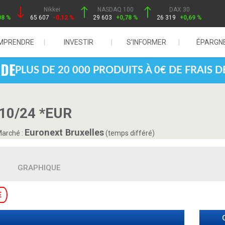
Nikkei
NASDAQ 100
DAX 30
08 %
65 607
-0,12 %
29 603
+0,78 %
26 319
+0,69 %
MPRENDRE
INVESTIR
S'INFORMER
ÉPARGN
PLUS DE 20 000 PRODUITS À 0€ DE FRAIS 
10/24 *EUR
Euronext Bruxelles
arché :
(temps différé)
GRAPHIQUE
E