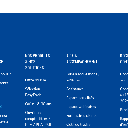
NOS PRODUITS
AIDE &
DOC
SE
& NOS
ACCOMPAGNEMENT
CON
SOLUTIONS
nous ?
Foire aux questions /
Cond
Offre bourse
Aide
ments
Sélection
Assistance
Cond
EasyTrade
au 1
Espace actualités
202
Offre 18-30 ans
Espace webinaires
Broc
Ouvrir un
Formulaires clients
duite
compte-titres /
Rappo
stale
Outil de trading
PEA / PEA-PME
d'ex