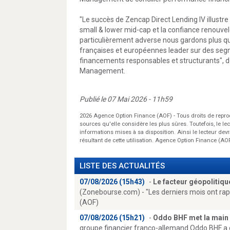
"Le succès de Zencap Direct Lending IV illustr
small & lower mid-cap et la confiance renouvel
particulièrement adverse nous gardons plus q
françaises et européennes leader sur des segm
financements responsables et structurants", 
Management.
Publié le 07 Mai 2026 - 11h59
2026 Agence Option Finance (AOF) - Tous droits de repr
sources qu'elle considère les plus sûres. Toutefois, le lect
informations mises à sa disposition. Ainsi le lecteur de
résultant de cette utilisation. Agence Option Finance (
LISTE DES ACTUALITÉS
07/08/2026 (15h43)
-
Le facteur géopolitiqu
(Zonebourse.com) - "Les derniers mois ont ra
(AOF)
07/08/2026 (15h21)
-
Oddo BHF met la main
groupe financier franco-allemand Oddo BHF a c