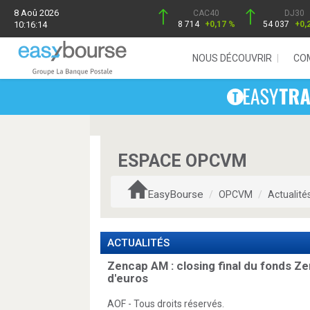
8 Aoû 2026
CAC40
DJ30
10:16:14
8 714
+0,17 %
54 037
+0,
NOUS DÉCOUVRIR
CO
ESPACE OPCVM
EasyBourse
OPCVM
Actualité
ACTUALITÉS
Zencap AM : closing final du fonds Ze
d'euros
AOF - Tous droits réservés.