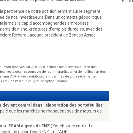
Le 
e la pertinence de notre positionnement sur le segment
ée de nos investisseurs. Dans un contexte géopolitique
ue jamais le cap d'accompagner des entreprises
ents de niche, créatrices d'emplois durables, avec des
déclare Richard Jacquet, président de Zencap Asset
oduction réservés par AOF. AOF collecte ses données auprès des
eur reste seul responsable de leur interprétation et de l'utilisation des
vra tenir AOF et ses contributeurs indemnes de toute réclamation
AOF) est une marque du groupe Option Finance
e devient central dans l'élaboration des portefeuilles
ppelé que les marchés ne manquent pas de moteurs de...
 sur IFSAM auprès de FNZ
(Zonebourse.com) - Le
onclu un accord avec FNZ, la... (AOF)