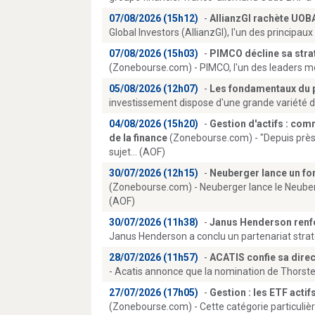
07/08/2026 (15h12)
-
AllianzGI rachète UOB
Global Investors (AllianzGI), l'un des principaux
07/08/2026 (15h03)
-
PIMCO décline sa str
(Zonebourse.com) - PIMCO, l'un des leaders mond
05/08/2026 (12h07)
-
Les fondamentaux du p
investissement dispose d'une grande variété d
04/08/2026 (15h20)
-
Gestion d'actifs : comm
de la finance
(Zonebourse.com) - "Depuis près de
sujet... (AOF)
30/07/2026 (12h15)
-
Neuberger lance un fo
(Zonebourse.com) - Neuberger lance le Neuber
(AOF)
30/07/2026 (11h38)
-
Janus Henderson renfo
Janus Henderson a conclu un partenariat stratég
28/07/2026 (11h57)
-
ACATIS confie sa dire
- Acatis annonce que la nomination de Thorsten
27/07/2026 (17h05)
-
Gestion : les ETF actif
(Zonebourse.com) - Cette catégorie particulièr