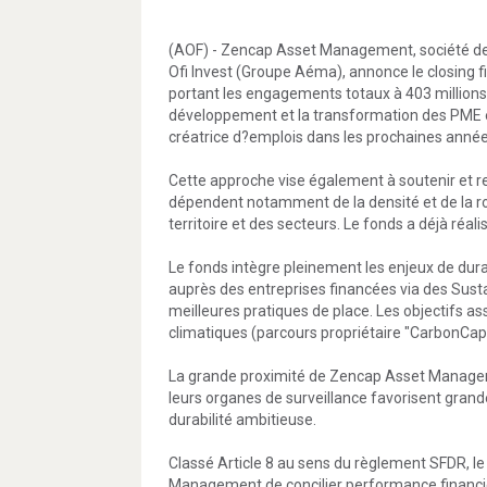
(AOF) - Zencap Asset Management, société de 
Ofi Invest (Groupe Aéma), annonce le closing f
portant les engagements totaux à 403 million
développement et la transformation des PME en
créatrice d?emplois dans les prochaines année
Cette approche vise également à soutenir et ren
dépendent notamment de la densité et de la r
territoire et des secteurs. Le fonds a déjà réa
Le fonds intègre pleinement les enjeux de dur
auprès des entreprises financées via des Susta
meilleures pratiques de place. Les objectifs a
climatiques (parcours propriétaire "CarbonCap"
La grande proximité de Zencap Asset Managem
leurs organes de surveillance favorisent gra
durabilité ambitieuse.
Classé Article 8 au sens du règlement SFDR, le
Management de concilier performance financière