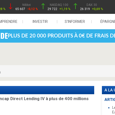
Nikkei
NASDAQ 100
DAX 30
28 %
65 607
-0,12 %
29 722
+1,19 %
26 319
+0,69 %
MPRENDRE
INVESTIR
S'INFORMER
ÉPARGN
PLUS DE 20 000 PRODUITS À 0€ DE FRAIS 
s
A LA
ncap Direct Lending IV à plus de 400 millions
ARTI
L
E