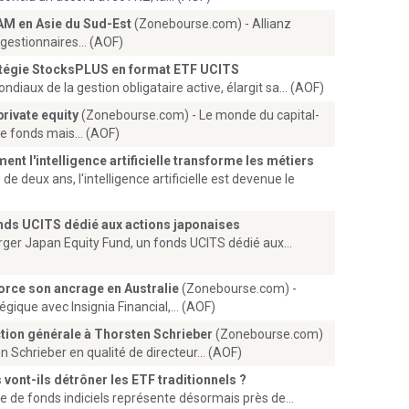
AM en Asie du Sud-Est
(Zonebourse.com) - Allianz
 gestionnaires... (AOF)
atégie StocksPLUS en format ETF UCITS
iaux de la gestion obligataire active, élargit sa... (AOF)
rivate equity
(Zonebourse.com) - Le monde du capital-
e fonds mais... (AOF)
ent l'intelligence artificielle transforme les métiers
 deux ans, l'intelligence artificielle est devenue le
nds UCITS dédié aux actions japonaises
ger Japan Equity Fund, un fonds UCITS dédié aux...
rce son ancrage en Australie
(Zonebourse.com) -
ique avec Insignia Financial,... (AOF)
ction générale à Thorsten Schrieber
(Zonebourse.com)
 Schrieber en qualité de directeur... (AOF)
s vont-ils détrôner les ETF traditionnels ?
e de fonds indiciels représente désormais près de...