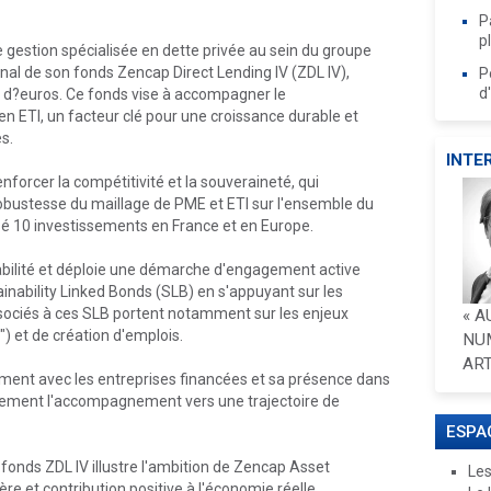
P
p
gestion spécialisée en dette privée au sein du groupe
inal de son fonds Zencap Direct Lending IV (ZDL IV),
P
d
s d?euros. Ce fonds vise à accompagner le
 ETI, un facteur clé pour une croissance durable et
s.
INTE
forcer la compétitivité et la souveraineté, qui
obustesse du maillage de PME et ETI sur l'ensemble du
lisé 10 investissements en France et en Europe.
abilité et déploie une démarche d'engagement active
inability Linked Bonds (SLB) en s'appuyant sur les
ssociés à ces SLB portent notamment sur les enjeux
« A
) et de création d'emplois.
NU
ART
ent avec les entreprises financées et sa présence dans
ndement l'accompagnement vers une trajectoire de
ESPA
 fonds ZDL IV illustre l'ambition de Zencap Asset
Les
 et contribution positive à l'économie réelle.