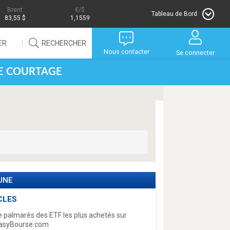
Brent
/$
Tableau de Bord
83,55 $
1,1559
ER
RECHERCHER
Nous contacter
Se connecter
DE COURTAGE
 UNE
CLES
e palmarès des ETF les plus achetés sur
asyBourse.com