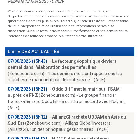
Publié le 12 Mai 2026 - 09h29
2026 Zonebourse.com - Tous droits de reproduction réservés par
Surperformance. Surperformance collecte ses données auprès des sources
qu'elle considère les plus sûres. Toutefois, le lecteur reste seul responsable
de leur interprétation et de l'utilisation des informations mises à sa
disposition. Ainsi le lecteur devra tenir Surperformance et ses contributeurs
indemnes de toute réclamation résultant de cette utilisation.
LISTE DES ACTUALITÉS
07/08/2026 (15h43)
-
Le facteur géopolitique devient
central dans l'élaboration des portefeuilles
(Zonebourse.com) - "Les derniers mois ont rappelé que les
marchés ne manquent pas de moteurs de... (AOF)
07/08/2026 (15h21)
-
Oddo BHF met la main sur IFSAM
auprès de FNZ
(Zonebourse.com) - Le groupe financier
franco-allemand Oddo BHF a conclu un accord avec FNZ, la...
(AOF)
07/08/2026 (15h12)
-
AllianzGI rachète UOBAM en Asie du
Sud-Est
(Zonebourse.com) - Allianz Global Investors
(AllianzGI), l'un des principaux gestionnaires... (AOF)
07/08/2026 (15h03)
-
PIMCO décline sa stratégie