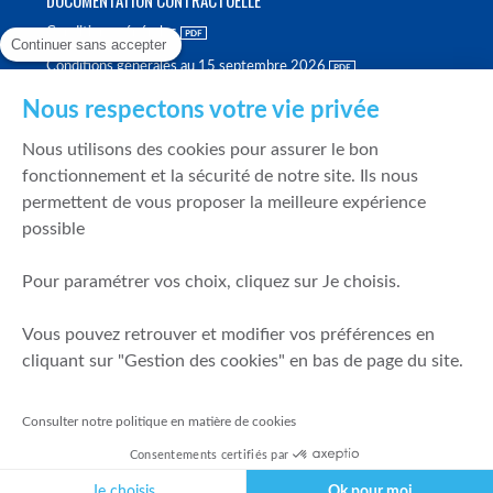
Conditions générales
Continuer sans accepter
Conditions générales au 15 septembre 2026
Brochure tarifaire
Nous respectons votre vie privée
Rapport sur la qualité d'exécution
Nous utilisons des cookies pour assurer le bon
Politique de meilleure sélection
fonctionnement et la sécurité de notre site. Ils nous
permettent de vous proposer la meilleure expérience
Politique de durabilité
possible
Fonds de garantie des dépôts et de résolution
Pour paramétrer vos choix, cliquez sur Je choisis.
SÉCURITÉ & DONNÉES PERSONNELLES
Vous pouvez retrouver et modifier vos préférences en
Mentions légales
cliquant sur "Gestion des cookies" en bas de page du site.
Prévention de la fraude
Gérer mes cookies
Consulter notre politique en matière de cookies
Politique de cookies
Consentements certifiés par
Politique de gestion des conflits d'intérêts
Je choisis
Ok pour moi