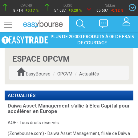
CAC40
DJ30
Nikkei
8 714
+0,17 %
54 037
+0,28 %
65 607
-0,12 %
PLUS DE 20 000 PRODUITS À 0€ DE FRAIS
DE COURTAGE
ESPACE OPCVM
EasyBourse
OPCVM
Actualités
ACTUALITÉS
Daiwa Asset Management s'allie à Elea Capital pour
accélérer en Europe
AOF - Tous droits réservés.
(Zonebourse.com) - Daiwa Asset Management, filiale de Daiwa