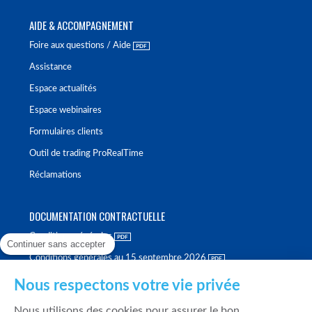
AIDE & ACCOMPAGNEMENT
Foire aux questions / Aide
Assistance
Espace actualités
Espace webinaires
Formulaires clients
Outil de trading ProRealTime
Réclamations
DOCUMENTATION CONTRACTUELLE
Conditions générales
Continuer sans accepter
Conditions générales au 15 septembre 2026
Brochure tarifaire
Nous respectons votre vie privée
Rapport sur la qualité d'exécution
Nous utilisons des cookies pour assurer le bon