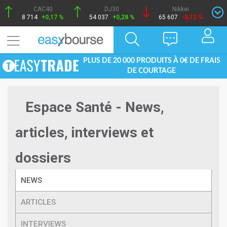
CAC40
DJ30
Nikkei
8 714
+0,17 %
54 037
+0,28 %
65 607
-0,12 %
PLUS DE 20 000 PRODUITS À 0€ DE FRAIS
DE COURTAGE
Espace Santé - News,
articles, interviews et
dossiers
NEWS
ARTICLES
INTERVIEWS