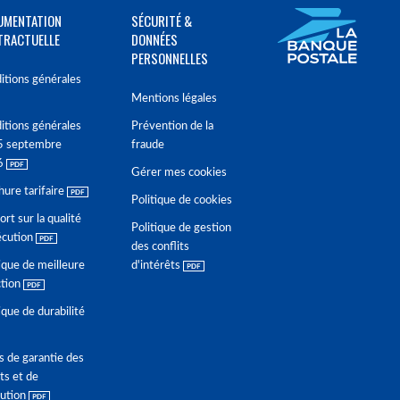
UMENTATION
SÉCURITÉ &
TRACTUELLE
DONNÉES
PERSONNELLES
itions générales
Mentions légales
itions générales
Prévention de la
5 septembre
fraude
6
Gérer mes cookies
hure tarifaire
Politique de cookies
rt sur la qualité
Politique de gestion
écution
des conflits
ique de meilleure
d'intérêts
ction
ique de durabilité
s de garantie des
ts et de
lution