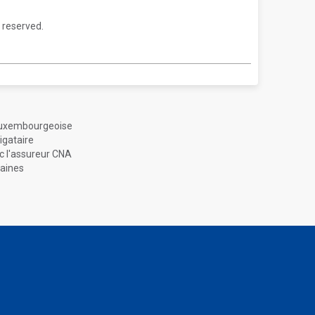
 reserved.
o-luxembourgeoise
igataire
c l'assureur CNA
caines