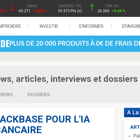
Nikkei
NASDAQ 100
DAX 30
85 %
65 271
-0,63 %
29 373 Pts (c)
26 260
+0,46 %
MPRENDRE
INVESTIR
S'INFORMER
ÉPARGN
PLUS DE 20 000 PRODUITS À 0€ DE FRAIS 
s, articles, interviews et dossiers
VIEWS
DOSSIERS
A La
BACKBASE POUR L'IA
BANCAIRE
ART
Pal