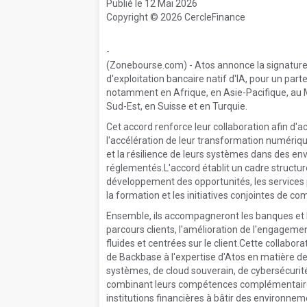
Publié le 12 Mai 2026
Copyright © 2026 CercleFinance
-
(Zonebourse.com) - Atos annonce la signatur
d'exploitation bancaire natif d'IA, pour un par
notamment en Afrique, en Asie-Pacifique, au 
Sud-Est, en Suisse et en Turquie.
Cet accord renforce leur collaboration afin d'
l'accélération de leur transformation numérique
et la résilience de leurs systèmes dans des e
réglementés.L'accord établit un cadre structur
développement des opportunités, les services
la formation et les initiatives conjointes de co
Ensemble, ils accompagneront les banques et l
parcours clients, l'amélioration de l'engagem
fluides et centrées sur le client.Cette collabor
de Backbase à l'expertise d'Atos en matière de
systèmes, de cloud souverain, de cybersécurit
combinant leurs compétences complémentaires,
institutions financières à bâtir des environnem