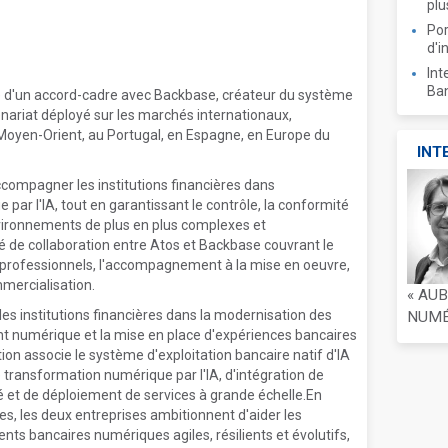
plu
Por
d'i
Int
Ban
e d'un accord-cadre avec Backbase, créateur du système
tenariat déployé sur les marchés internationaux,
Moyen-Orient, au Portugal, en Espagne, en Europe du
INT
accompagner les institutions financières dans
 par l'IA, tout en garantissant le contrôle, la conformité
nvironnements de plus en plus complexes et
é de collaboration entre Atos et Backbase couvrant le
 professionnels, l'accompagnement à la mise en oeuvre,
mmercialisation.
« AU
es institutions financières dans la modernisation des
NUMÉR
ent numérique et la mise en place d'expériences bancaires
ation associe le système d'exploitation bancaire natif d'IA
 transformation numérique par l'IA, d'intégration de
é et de déploiement de services à grande échelle.En
 les deux entreprises ambitionnent d'aider les
ents bancaires numériques agiles, résilients et évolutifs,