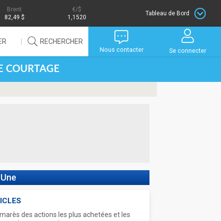
Brent
/$
Tableau de Bord
82,49 $
1,1520
ER
RECHERCHER
Nous contacter
Se connecter
DE COURTAGE
 Une
ICLES
marès des actions les plus achetées et les