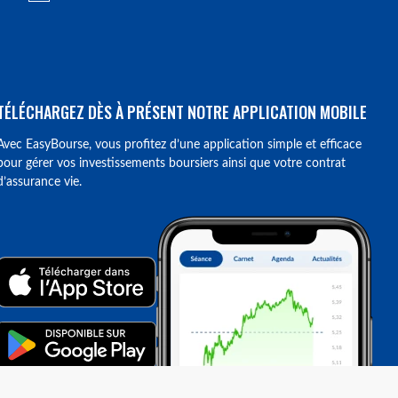
TÉLÉCHARGEZ DÈS À PRÉSENT NOTRE APPLICATION MOBILE
Avec EasyBourse, vous profitez d’une application simple et efficace
pour gérer vos investissements boursiers ainsi que votre contrat
d’assurance vie.
ions. Personnalisez vos préférences pour contrôler la manière dont vos