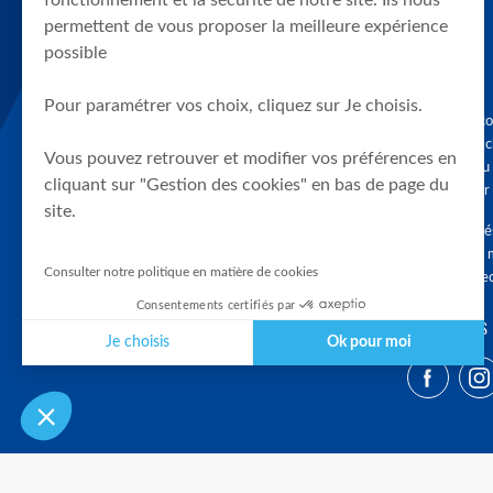
fonctionnement et la sécurité de notre site. Ils nous
permettent de vous proposer la meilleure expérience
possible
Pour paramétrer vos choix, cliquez sur Je choisis.
Graphique, co
en quelques cl
Vous pouvez retrouver et modifier vos préférences en
tendances du
cliquant sur "Gestion des cookies" en bas de page du
accompagner 
site.
Tous droits r
différés d'au 
Consulter notre politique en matière de cookies
clients connec
Consentements certifiés par
SUIVEZ-NOUS
Je choisis
Ok pour moi
Plateforme de Gestion du Consentement : Personnalisez vos Optio
Axeptio consent
Notre plateforme vous permet d'adapter et de gérer vos paramètres 