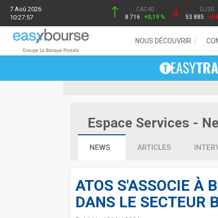
7 Aoû 2026
CAC40
DJ30
10:27:57
8 716
+0,19 %
53 885
-0,
NOUS DÉCOUVRIR
CO
Espace Services - New
NEWS
ARTICLES
INTER
ATOS S'ASSOCIE À 
DANS LE SECTEUR 