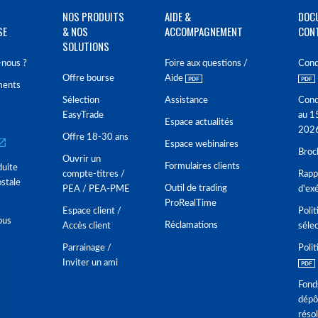
NOS PRODUITS
AIDE &
DOC
SE
& NOS
ACCOMPAGNEMENT
CON
SOLUTIONS
nous ?
Foire aux questions /
Cond
Offre bourse
Aide
ments
Sélection
Assistance
Cond
EasyTrade
au 1
Espace actualités
202
Offre 18-30 ans
Espace webinaires
Broc
Ouvrir un
Formulaires clients
duite
compte-titres /
Rappo
stale
Outil de trading
PEA / PEA-PME
d'ex
ProRealTime
Espace client /
Polit
ous
Réclamations
Accès client
séle
Parrainage /
Polit
Inviter un ami
Fond
dépô
réso