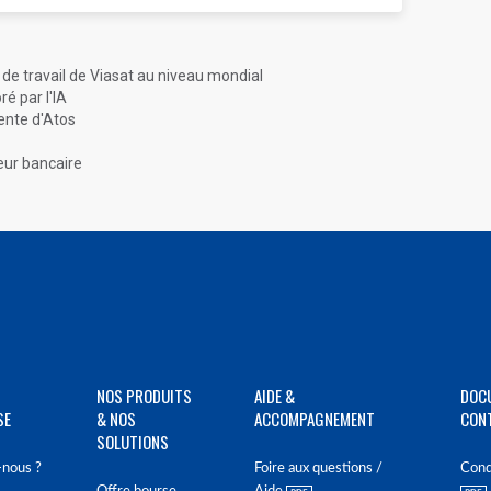
e travail de Viasat au niveau mondial
é par l'IA
cente d'Atos
eur bancaire
NOS PRODUITS
AIDE &
DOC
SE
& NOS
ACCOMPAGNEMENT
CON
SOLUTIONS
nous ?
Foire aux questions /
Cond