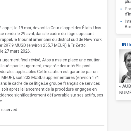
plu
Por
d'i
Int
Ban
 appel, le 19 mai, devant la Cour d'appel des États-Unis
sé rendu le 29 avril, dans le cadre du litige opposant
 rappel, le tribunal américain du district sud de New York
INT
ser 297,9 MUSD (environ 255,7 MEUR) à TriZetto,
le 27 mars 2026.
u jugement final révisé, Atos a mis en place une caution
allouée par le jugement, majorée des intérêts post-
rales applicables.Cette caution est garantie par un
 MEUR), soit 203 MUSD supplémentaires (environ 174
s le cadre de ce litige.Le groupe français de services
« AU
, soit après le lancement de la procédure engagée en
NUMÉR
cidence significativement défavorable sur ses actifs, ses
e.
 reserved.