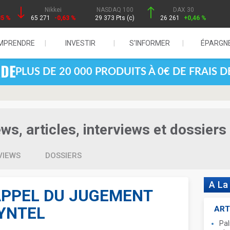
Nikkei
NASDAQ 100
DAX 30
85 %
65 271
-0,63 %
29 373 Pts (c)
26 261
+0,46 %
MPRENDRE
INVESTIR
S'INFORMER
ÉPARGN
PLUS DE 20 000 PRODUITS À 0€ DE FRAIS 
s, articles, interviews et dossiers
VIEWS
DOSSIERS
A La
APPEL DU JUGEMENT
SYNTEL
ART
Pal