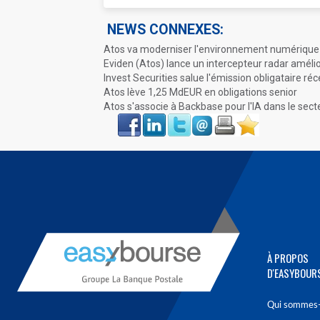
NEWS CONNEXES:
Atos va moderniser l'environnement numérique d
Eviden (Atos) lance un intercepteur radar amélior
Invest Securities salue l'émission obligataire ré
Atos lève 1,25 MdEUR en obligations senior
Atos s'associe à Backbase pour l'IA dans le sect
Face
LinkIn
Twitter
Envoyer
Imprimer
Favoris
book
À PROPOS
D'EASYBOUR
Qui sommes-