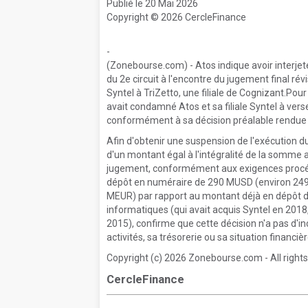
Publié le 20 Mai 2026
Copyright © 2026 CercleFinance
-
(Zonebourse.com) - Atos indique avoir interjeté
du 2e circuit à l'encontre du jugement final révi
Syntel à TriZetto, une filiale de Cognizant.Pour
avait condamné Atos et sa filiale Syntel à ver
conformément à sa décision préalable rendue 
Afin d'obtenir une suspension de l'exécution d
d'un montant égal à l'intégralité de la somme 
jugement, conformément aux exigences procédu
dépôt en numéraire de 290 MUSD (environ 249
MEUR) par rapport au montant déjà en dépôt dan
informatiques (qui avait acquis Syntel en 2018
2015), confirme que cette décision n'a pas d'in
activités, sa trésorerie ou sa situation financièr
Copyright (c) 2026 Zonebourse.com - All rights
CercleFinance