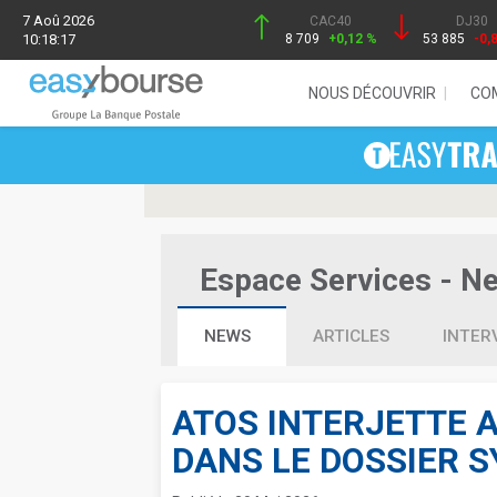
7 Aoû 2026
CAC40
DJ30
10:18:17
8 709
+0,12 %
53 885
-0,
NOUS DÉCOUVRIR
CO
Espace Services - New
NEWS
ARTICLES
INTER
ATOS INTERJETTE 
DANS LE DOSSIER 