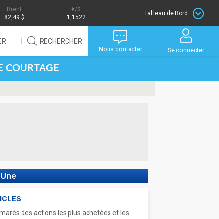
Brent
/$
Tableau de Bord
82,49 $
1,1522
ER
RECHERCHER
Nous contacter
Se connecter
DE COURTAGE
 Une
ICLES
marès des actions les plus achetées et les