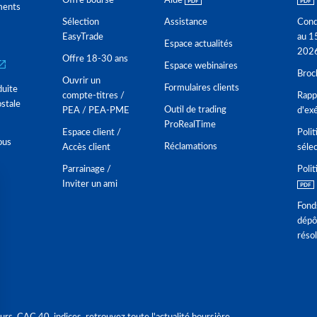
Offre bourse
Aide
ments
Sélection
Assistance
Cond
EasyTrade
au 1
Espace actualités
202
Offre 18-30 ans
Espace webinaires
Broc
Ouvrir un
Formulaires clients
duite
compte-titres /
Rappo
stale
Outil de trading
PEA / PEA-PME
d'ex
ProRealTime
Espace client /
Polit
ous
Réclamations
Accès client
séle
Parrainage /
Polit
Inviter un ami
Fond
dépô
réso