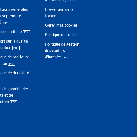
Mentions légales
itions générales
Prévention de la
5 septembre
fraude
6
Gérer mes cookies
hure tarifaire
Politique de cookies
rt sur la qualité
Politique de gestion
écution
des conflits
ique de meilleure
d'intérêts
ction
ique de durabilité
s de garantie des
ts et de
lution