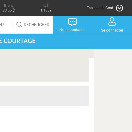
Brent
/$
Tableau de Bord
83,55 $
1,1559
ER
RECHERCHER
Nous contacter
Se connecter
DE COURTAGE