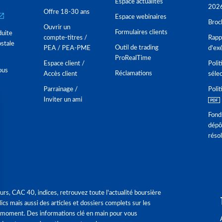
Espace actualités
202
Offre 18-30 ans
Espace webinaires
Broc
Ouvrir un
Formulaires clients
duite
compte-titres /
Rappo
stale
Outil de trading
PEA / PEA-PME
d'ex
ProRealTime
Espace client /
Polit
ous
Réclamations
Accès client
séle
Parrainage /
Polit
Inviter un ami
Fond
dépô
réso
urs, CAC 40, indices, retrouvez toute l'actualité boursière
ics mais aussi des articles et dossiers complets sur les
 moment. Des informations clé en main pour vous