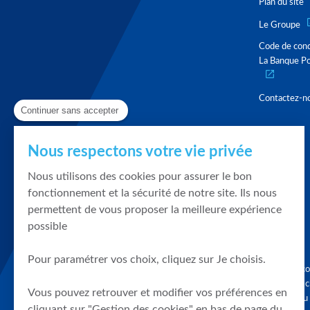
Plan du site
Le Groupe
Code de con
La Banque Po
Contactez-n
Continuer sans accepter
Nous respectons votre vie privée
Nous utilisons des cookies pour assurer le bon
fonctionnement et la sécurité de notre site. Ils nous
permettent de vous proposer la meilleure expérience
possible
Pour paramétrer vos choix, cliquez sur Je choisis.
Graphique, co
en quelques cl
Vous pouvez retrouver et modifier vos préférences en
tendances du
cliquant sur "Gestion des cookies" en bas de page du