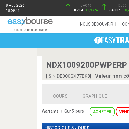
8 Aoû 2026
CAC40
DJ30
18:59:41
8 714
+0,17 %
54 037
+0,
NOUS DÉCOUVRIR
CO
NDX1009200PWPERP 
Valeur non c
[ISIN DE000GX77B93]
COURS
GRAPHIQUE
Warrants
Sur 5 jours
ACHETER
VEN
HISTORIQUE 5 JOURS