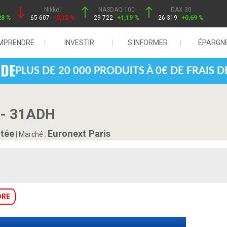
Nikkei
NASDAQ 100
DAX 30
28 %
65 607
-0,12 %
29 722
+1,19 %
26 319
+0,69 %
MPRENDRE
INVESTIR
S'INFORMER
ÉPARGN
PLUS DE 20 000 PRODUITS À 0€ DE FRAIS 
- 31ADH
ôtée
Euronext Paris
|
Marché :
DRE