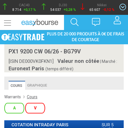
CAC40
DJ30
Nikkei
8 714
+0,17 %
54 037
+0,28 %
65 607
-0,12 %
PLUS DE 20 000 PRODUITS À 0€ DE FRAIS
DE COURTAGE
PX1 9200 CW 06/26 - BG79V
Valeur non côtée
[ISIN DE000VK0FKN1]
|
Marché :
Euronext Paris
(temps différé)
GRAPHIQUE
COURS
Warrants
Cours
A
V
COTATION INTRADAY
PARIS
SUR 5