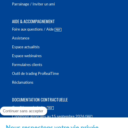
Parrainage / Inviter un ami
AIDE & ACCOMPAGNEMENT
Foire aux questions / Aide
Assistance
Espace actualités
Espace webinaires
Formulaires clients
Outil de trading ProRealTime
Réclamations
DOCUMENTATION CONTRACTUELLE
Conditions générales
Continuer sans accepter
Conditions générales au 15 septembre 2026
Brochure tarifaire