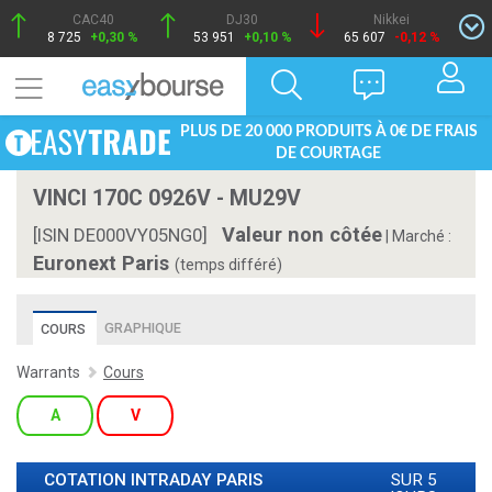
CAC40
DJ30
Nikkei
8 725
+0,30 %
53 951
+0,10 %
65 607
-0,12 %
PLUS DE 20 000 PRODUITS À 0€ DE FRAIS
DE COURTAGE
VINCI 170C 0926V - MU29V
Valeur non côtée
[ISIN DE000VY05NG0]
|
Marché :
Euronext Paris
(temps différé)
GRAPHIQUE
COURS
Warrants
Cours
A
V
COTATION INTRADAY
PARIS
SUR 5