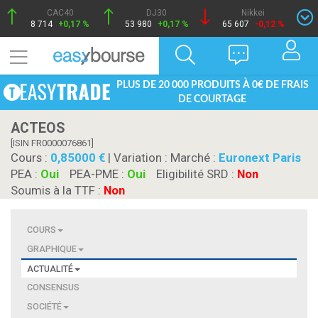
CAC40
DJ30
Nikkei
8 714
+0,17 %
53 980
+0,17 %
65 607
-0,12 %
PLUS DE 20 000 PRODUITS À 0€ DE FRAIS
DE COURTAGE
ACTEOS
[ISIN FR0000076861]
Cours :
0,85000
| Variation :
Marché :
Euronext Paris
PEA :
Oui
PEA-PME :
Oui
Eligibilité SRD :
Non
Soumis à la TTF :
Non
COURS
GRAPHIQUE
ACTUALITÉ
CONSENSUS
SOCIÉTÉ