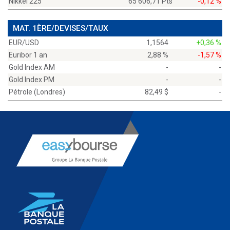
Nikkei 225
65 606,71 Pts
-0,12 %
MAT. 1ÈRE/DEVISES/TAUX
EUR/USD
1,1564
+0,36 %
Euribor 1 an
2,88 %
-1,57 %
Gold Index AM
-
-
Gold Index PM
-
-
Pétrole (Londres)
82,49 $
-