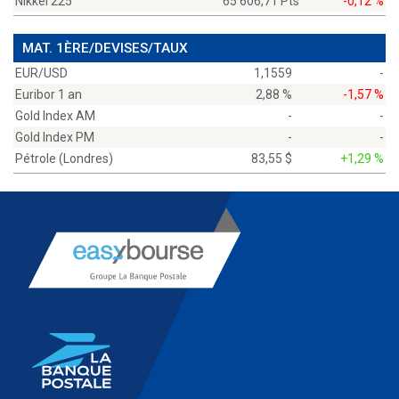
Nikkei 225
65 606,71 Pts
-0,12 %
MAT. 1ÈRE/DEVISES/TAUX
EUR/USD
1,1559
-
Euribor 1 an
2,88 %
-1,57 %
Gold Index AM
-
-
Gold Index PM
-
-
Pétrole (Londres)
83,55 $
+1,29 %