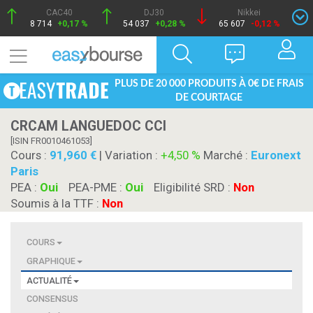
CAC40
DJ30
Nikkei
8 714
+0,17 %
54 037
+0,28 %
65 607
-0,12 %
PLUS DE 20 000 PRODUITS À 0€ DE FRAIS
DE COURTAGE
CRCAM LANGUEDOC CCI
[ISIN FR0010461053]
Cours :
91,960
| Variation :
+4,50 %
Marché :
Euronext
Paris
PEA :
Oui
PEA-PME :
Oui
Eligibilité SRD :
Non
Soumis à la TTF :
Non
COURS
GRAPHIQUE
ACTUALITÉ
CONSENSUS