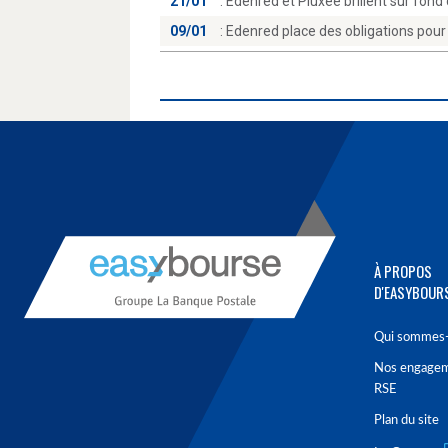
21/01
:
Edenred et Pluxee brillent sur fond 
09/01
:
Edenred place des obligations pour 
À PROPOS
D'EASYBOUR
Qui sommes-
Nos engage
RSE
Plan du site