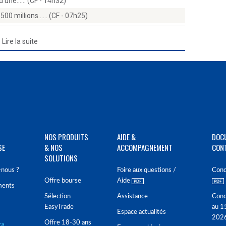
d'une...… (CF - 14h32)
500 millions...… (CF - 07h25)
Lire la suite
NOS PRODUITS
AIDE &
DOC
SE
& NOS
ACCOMPAGNEMENT
CON
SOLUTIONS
nous ?
Foire aux questions /
Cond
Offre bourse
Aide
ments
Sélection
Assistance
Cond
EasyTrade
au 1
Espace actualités
202
Offre 18-30 ans