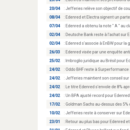
20/04
:
Jefferies relève son objectif de co
08/04
:
Edenred et Electra signent un parten
07/04
:
Edenred a obtenu la note " A " au c
02/04
:
Deutsche Bank reste à l'achat sur E
02/04
:
Edenred s'associe à EnBW pour la ge
26/03
:
Edenred visée par une enquête antit
25/02
:
Imbroglio juridique au Brésil pour 
24/02
:
Oddo BHF reste à Surperformance s
24/02
:
Jefferies maintient son conseil sur
24/02
:
Le titre Edenred s'envole de 8% apr
24/02
:
Un BPA ajusté record pour Edenred
17/02
:
Goldman Sachs au-dessus des 5% du 
10/02
:
Jefferies reste à conserver sur Ede
23/01
:
Retour au plus bas pour Edenred et 