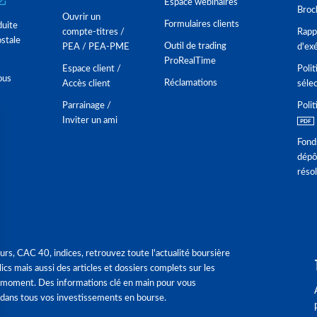
Espace webinaires
Broc
Ouvrir un
Formulaires clients
duite
compte-titres /
Rappo
stale
Outil de trading
PEA / PEA-PME
d'ex
ProRealTime
Espace client /
Polit
ous
Réclamations
Accès client
séle
Parrainage /
Polit
Inviter un ami
Fond
dépô
réso
urs, CAC 40, indices, retrouvez toute l'actualité boursière
ics mais aussi des articles et dossiers complets sur les
 moment. Des informations clé en main pour vous
dans tous vos investissements en bourse.