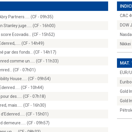
INDIC
CAC 4
bry Partners...… (CF - 09h35)
DOW 
 Stanley juge...… (CF - 16h00)
u score Ecovadis… (CF - 15h52)
Nasda
Edenred,...… (CF - 14h49)
Nikkei
hé par des fonds… (CF - 14h17)
enred comme un...… (CF - 11h33)
MAT.
enred… (CF - 07h01)
EUR/
ility House...… (CF - 09h54)
Euribo
Edenred...… (CF - 10h44)
Gold 
pour des...… (CF - 07h18)
Gold 
d, mais...… (CF - 16h30)
Pétrol
 d'Edenred...… (CF - 15h01)
ed demeure...… (CF - 09h57)
ns un...… (CF - 08h33)