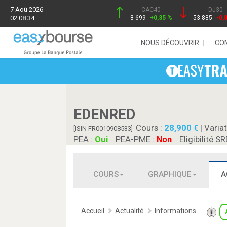
7 Aoû 2026
CAC40
DJ30
02:08:34
8 699
+0,35 %
53 885
-0,
NOUS DÉCOUVRIR
CO
EDENRED
Cours :
28,900
| Variat
[ISIN FR0010908533]
PEA :
Oui
PEA-PME :
Non
Eligibilité SR
COURS
GRAPHIQUE
A
Accueil
Actualité
Informations