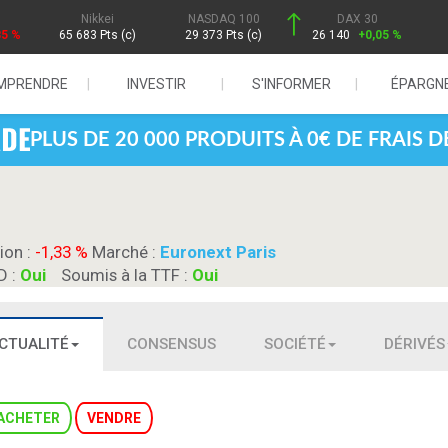
Nikkei
NASDAQ 100
DAX 30
85 %
65 683 Pts (c)
29 373 Pts (c)
26 140
+0,05 %
MPRENDRE
INVESTIR
S'INFORMER
ÉPARGN
PLUS DE 20 000 PRODUITS À 0€ DE FRAIS 
ion :
-1,33 %
Marché :
Euronext Paris
D :
Oui
Soumis à la TTF :
Oui
CTUALITÉ
CONSENSUS
SOCIÉTÉ
DÉRIVÉS
ACHETER
VENDRE