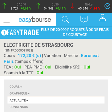
CAC40
DJ30
Nikkei
8 727
+0,68 %
54 349
+0,49 %
65 544
-1,14 %
PLUS DE 20 000 PRODUITS À 0€ DE FRAIS
DE COURTAGE
ELECTRICITE DE STRASBOURG
[ISIN FR0000031023]
Cours :
172,20 € (c)
| Variation :
Marché :
Euronext
Paris
(temps différé)
PEA :
Oui
PEA-PME :
Oui
Eligibilité SRD :
Oui
Soumis à la TTF :
Oui
COURS
GRAPHIQUE
ACTUALITÉ
CONSENSUS