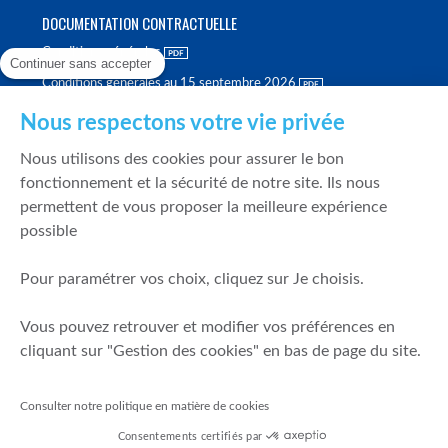
DOCUMENTATION CONTRACTUELLE
Conditions générales
Continuer sans accepter
Conditions générales au 15 septembre 2026
Brochure tarifaire
Nous respectons votre vie privée
Rapport sur la qualité d'exécution
Nous utilisons des cookies pour assurer le bon
Politique de meilleure sélection
fonctionnement et la sécurité de notre site. Ils nous
permettent de vous proposer la meilleure expérience
Politique de durabilité
possible
Fonds de garantie des dépôts et de résolution
Pour paramétrer vos choix, cliquez sur Je choisis.
SÉCURITÉ & DONNÉES PERSONNELLES
Vous pouvez retrouver et modifier vos préférences en
Mentions légales
cliquant sur "Gestion des cookies" en bas de page du site.
Prévention de la fraude
Gérer mes cookies
Consulter notre politique en matière de cookies
Politique de cookies
Consentements certifiés par