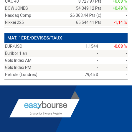
CAC 40
8 727,97 Pts
+0,68 %
DOW JONES
54 349,12 Pts
+0,49 %
Nasdaq Comp
26 363,44 Pts (c)
-
Nikkei 225
65 544,41 Pts
-1,14 %
MAT. 1ÈRE/DEVISES/TAUX
EUR/USD
1,1544
-0,08 %
Euribor 1 an
-
-
Gold Index AM
-
-
Gold Index PM
-
-
Pétrole (Londres)
79,45 $
-