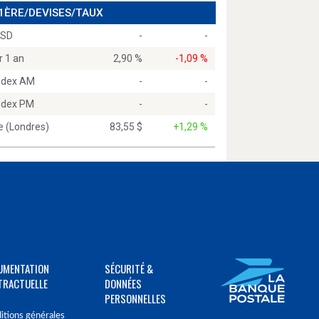
 1ÈRE/DEVISES/TAUX
USD
-
-
r 1 an
2,90 %
-1,09 %
Index AM
-
-
Index PM
-
-
e (Londres)
83,55 $
+1,29 %
UMENTATION
SÉCURITÉ &
TRACTUELLE
DONNÉES
PERSONNELLES
itions générales