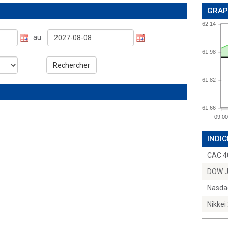
GRAP
62.14
au
61.98
Rechercher
61.82
61.66
09:00
INDIC
CAC 4
DOW 
Nasda
Nikkei