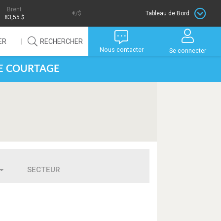
Brent
/$
Tableau de Bord
83,55 $
ER
RECHERCHER
Nous contacter
Se connecter
DE COURTAGE
SECTEUR