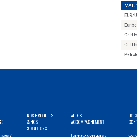
MAT.
EUR/
Euribo
Gold 
Gold 
Pétrol
NOS PRODUITS
AIDE &
DOC
SE
& NOS
ACCOMPAGNEMENT
CON
SOLUTIONS
nous ?
Foire aux questions /
Cond