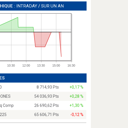
HIQUE :
INTRADAY
/
SUR UN AN
10:30
12:00
13:30
15:00
16:30
ES
0
8 714,93 Pts
+0,17 %
JONES
54 036,93 Pts
+0,28 %
q Comp
26 690,62 Pts
+1,30 %
 225
65 606,71 Pts
-0,12 %