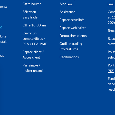
Offre bourse
Aide
ments
Sélection
Assistance
Cond
EasyTrade
au 1
Espace actualités
202
Offre 18-30 ans
Espace webinaires
Broc
Ouvrir un
Formulaires clients
duite
compte-titres /
Rappo
stale
Outil de trading
PEA / PEA-PME
d'ex
ProRealTime
Espace client /
Polit
ous
Réclamations
Accès client
séle
Parrainage /
Polit
Inviter un ami
Fond
dépô
réso