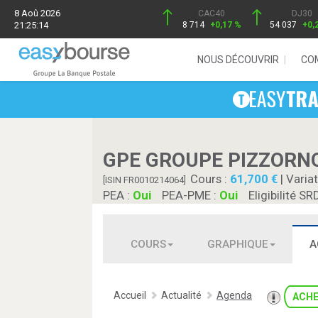
8 Aoû 2026
CAC40
DJ30
21:25:14
8 714
+0,17 %
54 037
+0,
NOUS DÉCOUVRIR
CO
GPE GROUPE PIZZORN
Cours :
61,700
| Variat
[ISIN FR0010214064]
PEA :
Oui
PEA-PME :
Oui
Eligibilité SR
COURS
GRAPHIQUE
A
Accueil
Actualité
Agenda
ACH