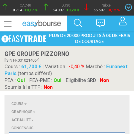
CAC40
DJ30
Nikkei
8 714
+0,17 %
54 037
+0,28 %
65 607
-0,12 %
PLUS DE 20 000 PRODUITS À 0€ DE FRAIS
DE COURTAGE
GPE GROUPE PIZZORNO
[ISIN FR0010214064]
Cours :
61,700
| Variation :
-0,40 %
Marché :
Euronext
Paris
(temps différé)
PEA :
Oui
PEA-PME :
Oui
Eligibilité SRD :
Non
Soumis à la TTF :
Non
COURS
GRAPHIQUE
ACTUALITÉ
CONSENSUS