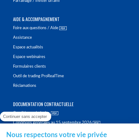
Parrainage / Inviter un ami
AIDE & ACCOMPAGNEMENT
Foire aux questions / Aide
Assistance
Espace actualités
Espace webinaires
Formulaires clients
Outil de trading ProRealTime
Réclamations
DOCUMENTATION CONTRACTUELLE
Conditions générales
Continuer sans accepter
Conditions générales au 15 septembre 2026
Brochure tarifaire
Nous respectons votre vie privée