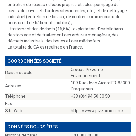
entretien de réseaux d'eaux propres et sales, pompage de
cuves, de caves et d'autres sites inondés, etc.) et de nettoyage
industriel (entretien de locaux, de centres commerciaux, de
bureaux et de bâtiments publics) ;
- traitement des déchets (16,5%) : exploitation d'installations
de stockage et de traitement des ordures ménagères, des
déchets industriels, des boues et des mâchefers.
La totalité du CA est réalisée en France.
COORDONNÉES SOCIÉTÉ
Groupe Pizzorno
Raison sociale
:
Environnement
109 Rue Jean Aicard FR-83300
Adresse
:
Draguignan
Téléphone
:
+33 (0)4 94 50 50 50
Fax
:
Site Web
:
https://www.pizzorno.com/
DONNÉES BOURSIÈRES
Nombre de titres
:
4 000 000,00