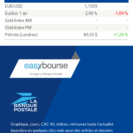
EUR/USD
1,1559
-
Euribor 1 an
2,90 %
-1,09 %
Gold Index AM
-
-
Gold Index PM
-
-
Pétrole (Londres)
83,55 $
+1,29 %
Graphique, cours, CAC 40, indices, retrouvez toute l'actualité
boursière en quelques clics mais aussi des articles et dossiers