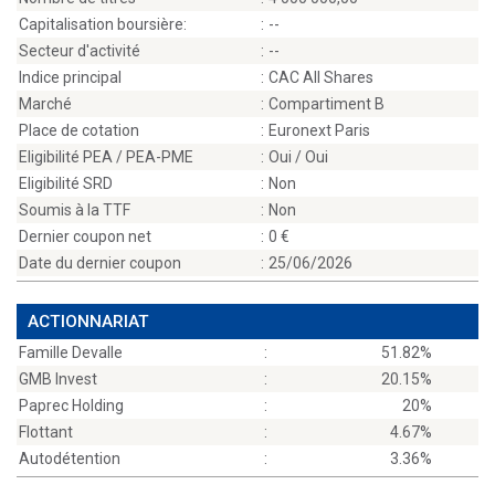
Capitalisation boursière:
:
--
Secteur d'activité
:
--
Indice principal
:
CAC All Shares
Marché
:
Compartiment B
Place de cotation
:
Euronext Paris
Eligibilité PEA / PEA-PME
:
Oui / Oui
Eligibilité SRD
:
Non
Soumis à la TTF
:
Non
Dernier coupon net
:
0
Date du dernier coupon
:
25/06/2026
ACTIONNARIAT
Famille Devalle
:
51.82%
GMB Invest
:
20.15%
Paprec Holding
:
20%
Flottant
:
4.67%
Autodétention
:
3.36%