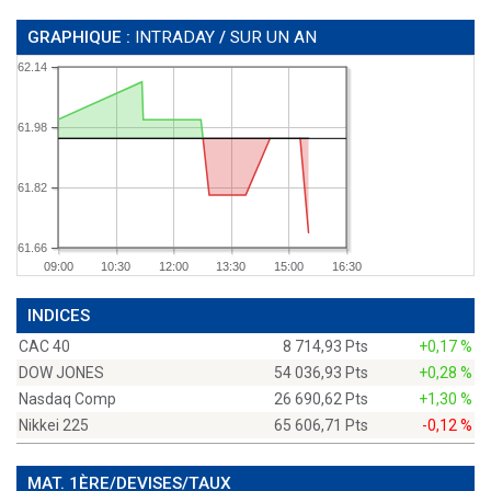
GRAPHIQUE :
INTRADAY
/
SUR UN AN
62.14
61.98
61.82
61.66
09:00
10:30
12:00
13:30
15:00
16:30
INDICES
CAC 40
8 714,93 Pts
+0,17 %
DOW JONES
54 036,93 Pts
+0,28 %
Nasdaq Comp
26 690,62 Pts
+1,30 %
Nikkei 225
65 606,71 Pts
-0,12 %
MAT. 1ÈRE/DEVISES/TAUX