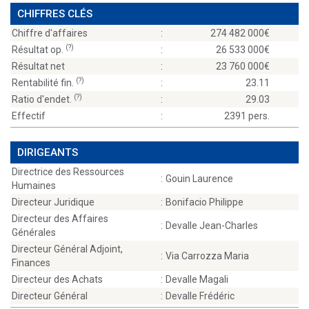
CHIFFRES CLÉS
Chiffre d'affaires
:
274 482 000
(?)
Résultat op.
:
26 533 000
Résultat net
:
23 760 000
(?)
Rentabilité fin.
:
23.11
(?)
Ratio d'endet.
:
29.03
Effectif
:
2391 pers.
DIRIGEANTS
Directrice des Ressources
:
Gouin Laurence
Humaines
Directeur Juridique
:
Bonifacio Philippe
Directeur des Affaires
:
Devalle Jean-Charles
Générales
Directeur Général Adjoint,
:
Via Carrozza Maria
Finances
Directeur des Achats
:
Devalle Magali
Directeur Général
:
Devalle Frédéric