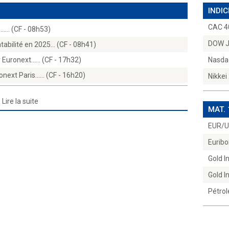
INDIC
CAC 4
...… (CF - 08h53)
DOW 
tabilité en 2025… (CF - 08h41)
 Euronext...… (CF - 17h32)
Nasda
onext Paris...… (CF - 16h20)
Nikkei
Lire la suite
MAT.
EUR/
Euribo
Gold 
Gold 
Pétrol