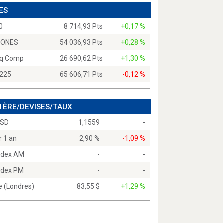
ES
0
8 714,93 Pts
+0,17 %
JONES
54 036,93 Pts
+0,28 %
q Comp
26 690,62 Pts
+1,30 %
 225
65 606,71 Pts
-0,12 %
 1ÈRE/DEVISES/TAUX
USD
1,1559
-
r 1 an
2,90 %
-1,09 %
Index AM
-
-
Index PM
-
-
e (Londres)
83,55 $
+1,29 %