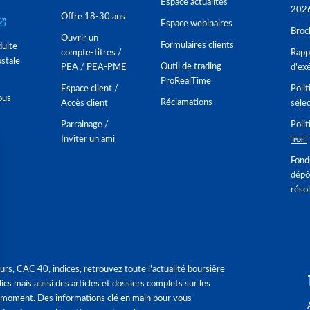
Espace actualités
202
Offre 18-30 ans
Espace webinaires
Broc
Ouvrir un
Formulaires clients
duite
compte-titres /
Rappo
stale
Outil de trading
PEA / PEA-PME
d'ex
ProRealTime
Espace client /
Polit
ous
Réclamations
Accès client
séle
Parrainage /
Polit
Inviter un ami
Fond
dépô
réso
urs, CAC 40, indices, retrouvez toute l'actualité boursière
ics mais aussi des articles et dossiers complets sur les
 moment. Des informations clé en main pour vous