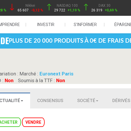
Nikkei
NASDAQ 100
DAX 30
28 %
65 607
-0,12 %
29 722
+1,19 %
26 319
+0,69 %
MPRENDRE
INVESTIR
S'INFORMER
ÉPARGN
PLUS DE 20 000 PRODUITS À 0€ DE FRAIS 
ariation :
Marché :
Euronext Paris
D :
Non
Soumis à la TTF :
Non
CTUALITÉ
CONSENSUS
SOCIÉTÉ
DÉRIVÉS
ACHETER
VENDRE