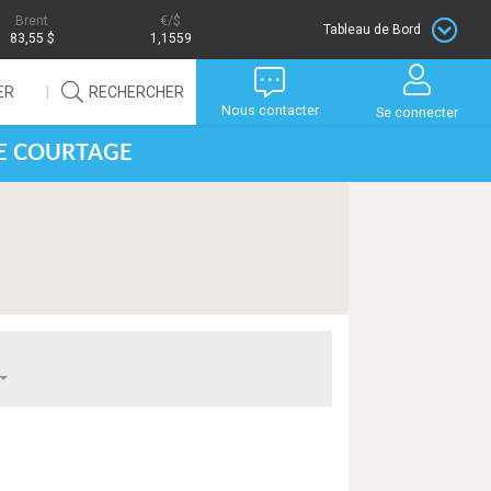
Brent
/$
Tableau de Bord
83,55 $
1,1559
ER
RECHERCHER
Nous contacter
Se connecter
DE COURTAGE