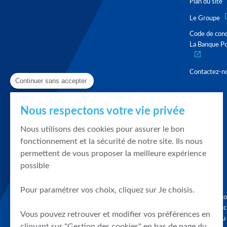
Plan du site
Le Groupe
Code de con
La Banque Po
Contactez-n
Continuer sans accepter
Nous respectons votre vie privée
Nous utilisons des cookies pour assurer le bon
fonctionnement et la sécurité de notre site. Ils nous
permettent de vous proposer la meilleure expérience
possible
Pour paramétrer vos choix, cliquez sur Je choisis.
Graphique, co
en quelques cl
Vous pouvez retrouver et modifier vos préférences en
tendances du
cliquant sur "Gestion des cookies" en bas de page du