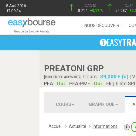
8 Aoû 2026
CAC40
DJ30
17:09:34
8 714
+0,17 %
54 037
+0,
NOUS DÉCOUVRIR
CO
PREATONI GRP
Cours :
39,000 € (c)
| V
[ISIN FR001400WXE7]
PEA :
Oui
PEA-PME :
Oui
Eligibilité SR
COURS
GRAPHIQUE
A
Accueil
Actualité
Informations