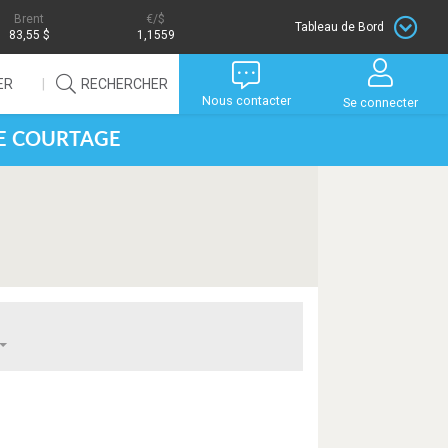
Brent
/$
Tableau de Bord
83,55 $
1,1559
ER
RECHERCHER
Nous contacter
Se connecter
DE COURTAGE