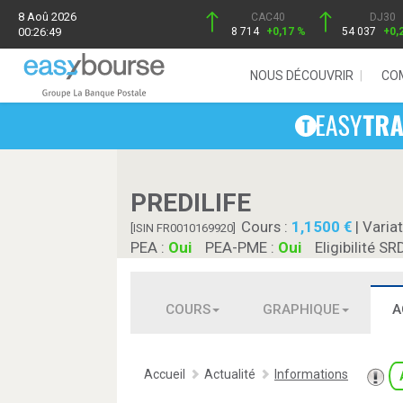
8 Aoû 2026
CAC40
DJ30
00:26:49
8 714
+0,17 %
54 037
+0,
NOUS DÉCOUVRIR
CO
PREDILIFE
Cours :
1,1500
| Variat
[ISIN FR0010169920]
PEA :
Oui
PEA-PME :
Oui
Eligibilité SR
COURS
GRAPHIQUE
A
Accueil
Actualité
Informations