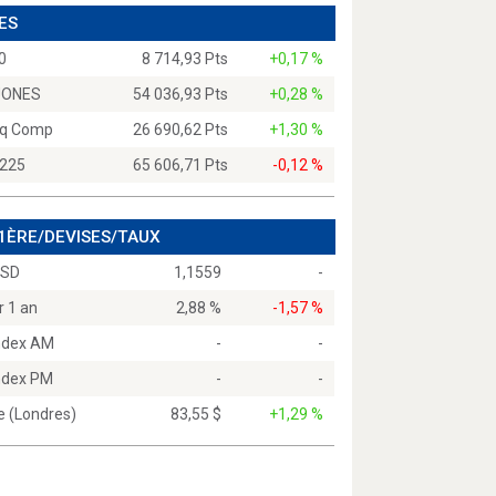
ES
0
8 714,93 Pts
+0,17 %
JONES
54 036,93 Pts
+0,28 %
q Comp
26 690,62 Pts
+1,30 %
 225
65 606,71 Pts
-0,12 %
 1ÈRE/DEVISES/TAUX
USD
1,1559
-
r 1 an
2,88 %
-1,57 %
Index AM
-
-
Index PM
-
-
e (Londres)
83,55 $
+1,29 %