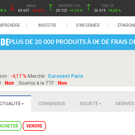
Nikkei
NASDAQ 100
DAX 30
28 %
65 607
-0,12 %
29 722
+1,19 %
26 319
+0,69 %
MPRENDRE
INVESTIR
S'INFORMER
ÉPARGN
PLUS DE 20 000 PRODUITS À 0€ DE FRAIS 
ion :
-4,17 %
Marché :
Euronext Paris
D :
Non
Soumis à la TTF :
Non
CTUALITÉ
CONSENSUS
SOCIÉTÉ
DÉRIVÉS
ACHETER
VENDRE