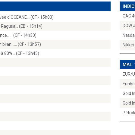
INDIC
CAC 4
rivée d'OCEANE… (CF - 15h03)
DOW 
e Ragusa… (EB - 15h14)
ance...… (CF - 14h30)
Nasda
 bilan...… (CF - 13h57)
Nikkei
e à 80%… (CF - 13h45)
MAT.
EUR/
Euribo
Gold 
Gold 
Pétrol