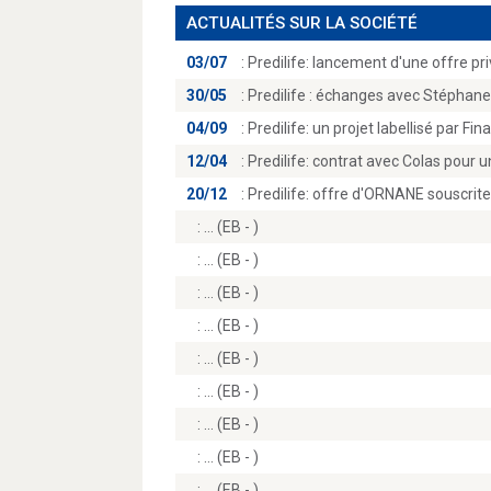
ACTUALITÉS SUR LA SOCIÉTÉ
03/07
:
Predilife: lancement d'une offre p
30/05
:
Predilife : échanges avec Stéphan
04/09
:
Predilife: un projet labellisé par Fin
12/04
:
Predilife: contrat avec Colas pour un
20/12
:
Predilife: offre d'ORNANE souscrit
:
(EB - )
:
(EB - )
:
(EB - )
:
(EB - )
:
(EB - )
:
(EB - )
:
(EB - )
:
(EB - )
:
(EB - )