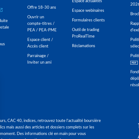
Espace actualités
202
Offre 18-30 ans
Espace webinaires
Broc
Ouvrir un
Formulaires clients
duite
compte-titres /
Rappo
stale
Outil de trading
PEA / PEA-PME
d'ex
ProRealTime
Espace client /
Polit
ous
Réclamations
Accès client
séle
Parrainage /
Polit
Inviter un ami
Fond
dépô
réso
urs, CAC 40, indices, retrouvez toute l'actualité boursière
ics mais aussi des articles et dossiers complets sur les
 moment. Des informations clé en main pour vous