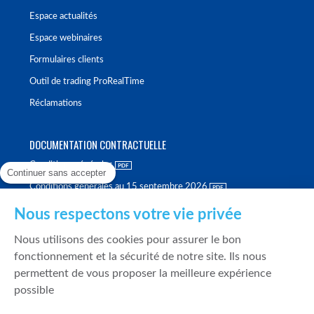
Espace actualités
Espace webinaires
Formulaires clients
Outil de trading ProRealTime
Réclamations
DOCUMENTATION CONTRACTUELLE
Conditions générales
Continuer sans accepter
Conditions générales au 15 septembre 2026
Brochure tarifaire
Nous respectons votre vie privée
Rapport sur la qualité d'exécution
Nous utilisons des cookies pour assurer le bon
Politique de meilleure sélection
fonctionnement et la sécurité de notre site. Ils nous
permettent de vous proposer la meilleure expérience
Politique de durabilité
possible
Fonds de garantie des dépôts et de résolution