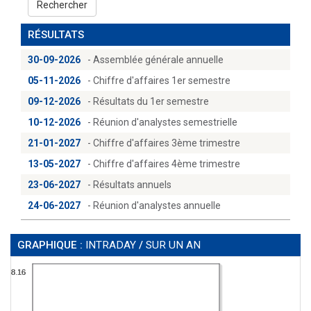
Rechercher
RÉSULTATS
30-09-2026
- Assemblée générale annuelle
05-11-2026
- Chiffre d'affaires 1er semestre
09-12-2026
- Résultats du 1er semestre
10-12-2026
- Réunion d'analystes semestrielle
21-01-2027
- Chiffre d'affaires 3ème trimestre
13-05-2027
- Chiffre d'affaires 4ème trimestre
23-06-2027
- Résultats annuels
24-06-2027
- Réunion d'analystes annuelle
GRAPHIQUE :
INTRADAY
/
SUR UN AN
8.16
8.16
8.16
8.16