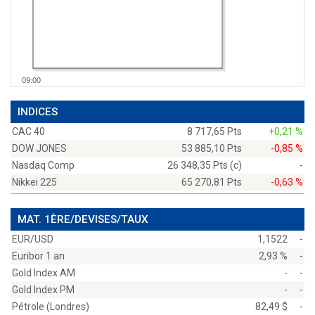
09:00
INDICES
CAC 40
8 717,65 Pts
+0,21 %
DOW JONES
53 885,10 Pts
-0,85 %
Nasdaq Comp
26 348,35 Pts (c)
-
Nikkei 225
65 270,81 Pts
-0,63 %
MAT. 1ÈRE/DEVISES/TAUX
EUR/USD
1,1522
-
Euribor 1 an
2,93 %
-
Gold Index AM
-
-
Gold Index PM
-
-
Pétrole (Londres)
82,49 $
-