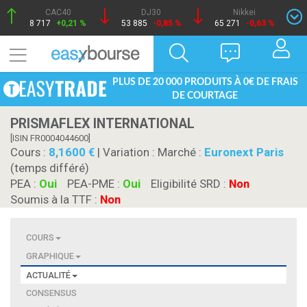
CAC40
DJ30
Nikkei
8 717
+0,21 %
53 885
-0,85 %
65 271
-0,63 %
PLUS DE 20 000 PRODUITS À 0€ DE FRAIS
DE COURTAGE
PRISMAFLEX INTERNATIONAL
[ISIN FR0004044600]
Cours :
8,1600
| Variation :
Marché :
Euronext Paris
(temps différé)
PEA :
Oui
PEA-PME :
Oui
Eligibilité SRD :
Non
Soumis à la TTF :
Non
COURS
GRAPHIQUE
ACTUALITÉ
CONSENSUS