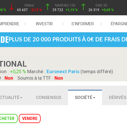
Nikkei
NASDAQ 100
DAX 30
28 %
65 607
-0,12 %
29 722
+1,19 %
26 319
+0,69 %
MPRENDRE
INVESTIR
S'INFORMER
ÉPARGN
PLUS DE 20 000 PRODUITS À 0€ DE FRAIS 
TIONAL
ion :
+0,25 %
Marché :
Euronext Paris
(temps différé)
D :
Non
Soumis à la TTF :
Non
CTUALITÉ
CONSENSUS
SOCIÉTÉ
DÉRIVÉS
CHETER
VENDRE