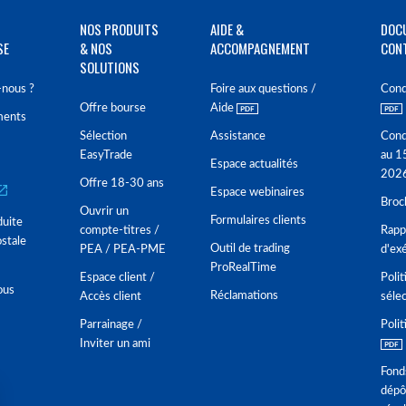
NOS PRODUITS
AIDE &
DOC
SE
& NOS
ACCOMPAGNEMENT
CON
SOLUTIONS
nous ?
Foire aux questions /
Cond
Offre bourse
Aide
ments
Sélection
Assistance
Cond
EasyTrade
au 1
Espace actualités
202
Offre 18-30 ans
Espace webinaires
Broc
Ouvrir un
Formulaires clients
duite
compte-titres /
Rappo
stale
Outil de trading
PEA / PEA-PME
d'ex
ProRealTime
Espace client /
Polit
ous
Réclamations
Accès client
séle
Parrainage /
Polit
Inviter un ami
Fond
dépô