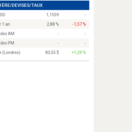
 1ÈRE/DEVISES/TAUX
USD
1,1559
-
r 1 an
2,88 %
-1,57 %
Index AM
-
-
Index PM
-
-
e (Londres)
83,55 $
+1,29 %