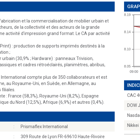
GRAP
8.19
 fabrication et la commercialisation de mobilier urbain et
heurs, de la collectivité et des acteurs de la grande
8.14
e activité d'impression grand format. Le CA par activité
rint) : production de supports imprimés destinés à la
8.10
tion ;
r urbain (30,9% ; Hardware) : panneaux Trivision,
siques et cadres rétroéclairés, planimètres, abribus,
8.05
09:00
x International compte plus de 350 collaborateurs et est
gne, au Royaume-Uni, en Suède, en Allemagne, au
INDIC
filiales.
CAC 4
ante : France (58,3%), Royaume-Uni (8,2%), Espagne
que du Nord (12,5%), Afrique (6,9%) et autres (0,4%).
DOW 
Nasda
Nikkei
:
Prismaflex International
:
309 Route de Lyon FR-69610 Haute-Rivoire