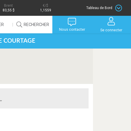
Brent
/$
Tableau de Bord
83,55 $
1,1559
ER
RECHERCHER
Nous contacter
Se connecter
DE COURTAGE