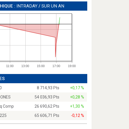
HIQUE :
INTRADAY
/
SUR UN AN
11:00
13:00
15:00
17:00
19:00
ES
0
8 714,93 Pts
+0,17 %
JONES
54 036,93 Pts
+0,28 %
q Comp
26 690,62 Pts
+1,30 %
 225
65 606,71 Pts
-0,12 %