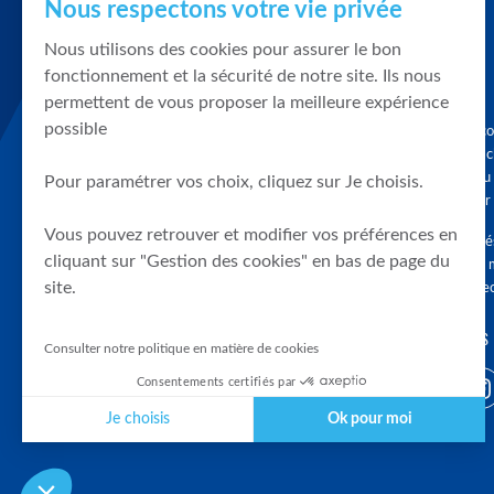
Nous respectons votre vie privée
Nous utilisons des cookies pour assurer le bon
fonctionnement et la sécurité de notre site. Ils nous
permettent de vous proposer la meilleure expérience
possible
Graphique, co
en quelques cl
tendances du
Pour paramétrer vos choix, cliquez sur Je choisis.
accompagner 
Vous pouvez retrouver et modifier vos préférences en
Tous droits r
cliquant sur "Gestion des cookies" en bas de page du
différés d'au 
site.
clients connec
SUIVEZ-NOUS
Consulter notre politique en matière de cookies
Consentements certifiés par
Je choisis
Ok pour moi
Plateforme de Gestion du Consentement : Personnalisez vos Optio
Axeptio consent
Notre plateforme vous permet d'adapter et de gérer vos paramètres 