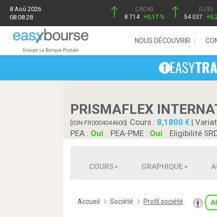
8 Aoû 2026
CAC40
DJ30
08:08:28
8 714
+0,17 %
54 037
+0,
NOUS DÉCOUVRIR
CO
PRISMAFLEX INTERNA
Cours :
8,1800
| Variat
[ISIN FR0004044600]
PEA :
Oui
PEA-PME :
Oui
Eligibilité SR
COURS
GRAPHIQUE
A
Accueil
Société
Profil société
A