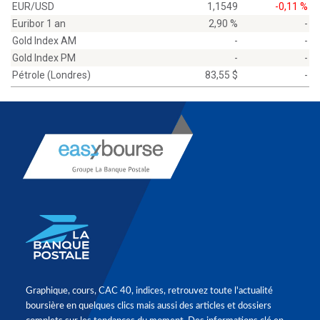
EUR/USD
1,1549
-0,11 %
Euribor 1 an
2,90 %
-
Gold Index AM
-
-
Gold Index PM
-
-
Pétrole (Londres)
83,55 $
-
Graphique, cours, CAC 40, indices, retrouvez toute l'actualité
boursière en quelques clics mais aussi des articles et dossiers