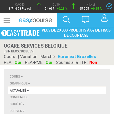
CAC40
DJ30
Nikkei
8 714,93 Pts (c)
54 037
+0,28 %
65 905
+0,45 %
PLUS DE 20 000 PRODUITS À 0€ DE FRAIS
DE COURTAGE
UCARE SERVICES BELGIQUE
[ISIN BE0003838555]
Cours :
| Variation :
Marché :
Euronext Bruxelles
PEA :
Oui
PEA-PME :
Oui
Soumis à la TTF :
Non
COURS
GRAPHIQUE
ACTUALITÉ
CONSENSUS
SOCIÉTÉ
DÉRIVÉS