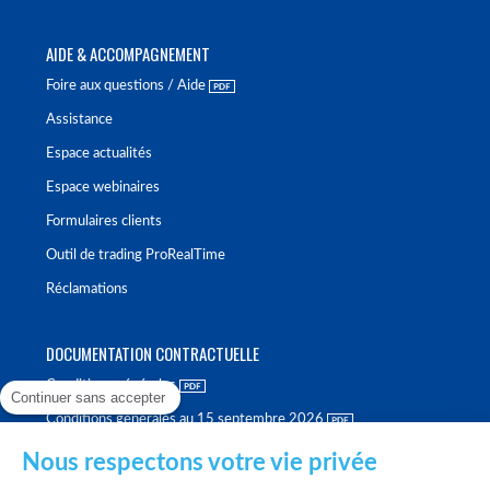
AIDE & ACCOMPAGNEMENT
Foire aux questions / Aide
Assistance
Espace actualités
Espace webinaires
Formulaires clients
Outil de trading ProRealTime
Réclamations
DOCUMENTATION CONTRACTUELLE
Conditions générales
Continuer sans accepter
Conditions générales au 15 septembre 2026
Brochure tarifaire
Nous respectons votre vie privée
Rapport sur la qualité d'exécution