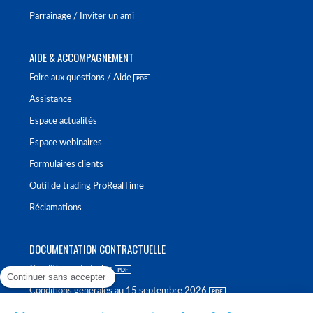
Parrainage / Inviter un ami
AIDE & ACCOMPAGNEMENT
Foire aux questions / Aide
Assistance
Espace actualités
Espace webinaires
Formulaires clients
Outil de trading ProRealTime
Réclamations
DOCUMENTATION CONTRACTUELLE
Conditions générales
Continuer sans accepter
Conditions générales au 15 septembre 2026
Brochure tarifaire