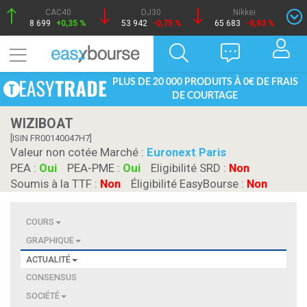
CAC40
DJ30
Nikkei
8 699
+0,35 %
53 942
-0,75 %
65 683
-0,93 %
PLUS DE 20 000 PRODUITS À 0€ DE FRAIS
DE COURTAGE
WIZIBOAT
[ISIN FR00140047H7]
Valeur non cotée Marché :
Euronext Paris
PEA :
Oui
PEA-PME :
Oui
Eligibilité SRD :
Non
Soumis à la TTF :
Non
Éligibilité EasyBourse :
Non
COURS
GRAPHIQUE
ACTUALITÉ
CONSENSUS
SOCIÉTÉ