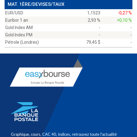
MAT. 1ÈRE/DEVISES/TAUX
EUR/USD
1,1523
-0,27 %
Euribor 1 an
2,93 %
+0,10 %
Gold Index AM
-
-
Gold Index PM
-
-
Pétrole (Londres)
79,45 $
-
Graphique, cours, CAC 40, indices, retrouvez toute l'actualité