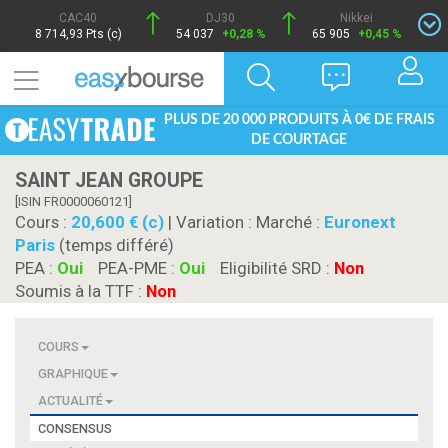
CAC40
DJ30
Nikkei
8 714,93 Pts (c)
54 037
+0,28 %
65 905
+0,45 %
PLUS DE 20 000 PRODUITS À 0€ DE FRAIS
DE COURTAGE
SAINT JEAN GROUPE
[ISIN FR0000060121]
Cours :
20,600 € (c)
| Variation :
Marché :
Euronext
Paris
(temps différé)
PEA :
Oui
PEA-PME :
Oui
Eligibilité SRD :
Non
Soumis à la TTF :
Non
COURS
GRAPHIQUE
ACTUALITÉ
CONSENSUS