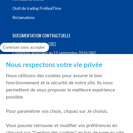
Outil de trading ProRealTime
Réclamations
DOCUMENTATION CONTRACTUELLE
Conditions générales
Continuer sans accepter
Conditions générales au 15 septembre 2026
Brochure tarifaire
Nous respectons votre vie privée
Rapport sur la qualité d'exécution
Nous utilisons des cookies pour assurer le bon
Politique de meilleure sélection
fonctionnement et la sécurité de notre site. Ils nous
permettent de vous proposer la meilleure expérience
Politique de durabilité
possible
Fonds de garantie des dépôts et de résolution
Pour paramétrer vos choix, cliquez sur Je choisis.
SÉCURITÉ & DONNÉES PERSONNELLES
Vous pouvez retrouver et modifier vos préférences en
Mentions légales
cliquant sur "Gestion des cookies" en bas de page du site.