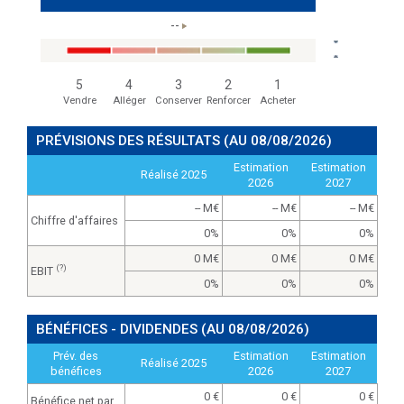
--
5
4
3
2
1
Vendre
Alléger
Conserver
Renforcer
Acheter
PRÉVISIONS DES RÉSULTATS
(AU 08/08/2026)
Estimation
Estimation
Réalisé 2025
2026
2027
-- M
-- M
-- M
Chiffre d'affaires
0%
0%
0%
0 M
0 M
0 M
(?)
EBIT
0%
0%
0%
BÉNÉFICES - DIVIDENDES
(AU 08/08/2026)
Prév. des
Estimation
Estimation
Réalisé 2025
bénéfices
2026
2027
0
0
0
Bénéfice net par