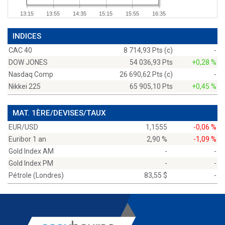
13:15
13:55
14:35
15:15
15:55
16:35
INDICES
CAC 40
8 714,93 Pts (c)
-
DOW JONES
54 036,93 Pts
+0,28 %
Nasdaq Comp
26 690,62 Pts (c)
-
Nikkei 225
65 905,10 Pts
+0,45 %
MAT. 1ÈRE/DEVISES/TAUX
EUR/USD
1,1555
-0,06 %
Euribor 1 an
2,90 %
-1,09 %
Gold Index AM
-
-
Gold Index PM
-
-
Pétrole (Londres)
83,55 $
-