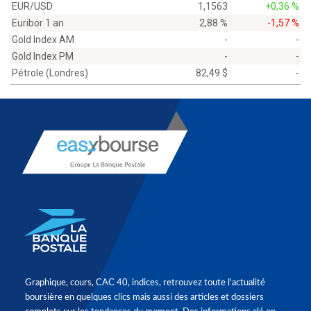
EUR/USD
1,1563
+0,36 %
Euribor 1 an
2,88 %
-1,57 %
Gold Index AM
-
-
Gold Index PM
-
-
Pétrole (Londres)
82,49 $
-
Graphique, cours, CAC 40, indices, retrouvez toute l'actualité
boursière en quelques clics mais aussi des articles et dossiers