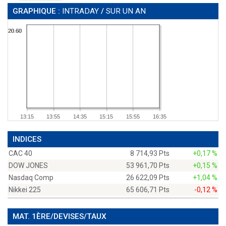
GRAPHIQUE :
INTRADAY
/
SUR UN AN
20.60
20.60
20.60
20.60
13:15
13:55
14:35
15:15
15:55
16:35
INDICES
CAC 40
8 714,93 Pts
+0,17 %
DOW JONES
53 961,70 Pts
+0,15 %
Nasdaq Comp
26 622,09 Pts
+1,04 %
Nikkei 225
65 606,71 Pts
-0,12 %
MAT. 1ÈRE/DEVISES/TAUX