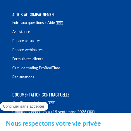
AIDE & ACCOMPAGNEMENT
Foire aux questions / Aide
Assistance
Espace actualités
Espace webinaires
Formulaires clients
Outil de trading ProRealTime
Réclamations
DOCUMENTATION CONTRACTUELLE
Conditions générales
Continuer sans accepter
Conditions générales au 15 septembre 2026
Brochure tarifaire
Nous respectons votre vie privée
Rapport sur la qualité d'exécution