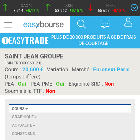
CAC40
DJ30
Nikkei
8 714
+0,17 %
53 962
+0,15 %
65 607
-0,12 %
PLUS DE 20 000 PRODUITS À 0€ DE FRAIS
DE COURTAGE
SAINT JEAN GROUPE
[ISIN FR0000060121]
Cours :
20,600
| Variation :
Marché :
Euronext Paris
(temps différé)
PEA :
Oui
PEA-PME :
Oui
Eligibilité SRD :
Non
Soumis à la TTF :
Non
COURS
GRAPHIQUE
ACTUALITÉ
CONSENSUS