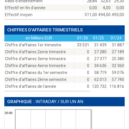
Ratio d'endettement
:
28,84
32,63
29,30
Effectif en fin d'année
:
0,00
4,00
0,00
Effectif moyen
:
511,00
494,00
493,00
CHIFFRES D'AFFAIRES TRIMESTRIELS
en Milliers EUR
01/26
01/25
01/24
Chiffre d'affaires 1er trimestre
:
33 531
31 439
31 887
Chiffre d'affaires 2eme trimestre
:
0
27 280
27 189
Chiffre d'affaires 3eme trimestre
:
0
27 377
25 380
Chiffre d'affaires 4eme trimestre
:
0
34 636
32 360
Chiffre d'affaires du 1er semestre
:
0
58 719
59 076
Chiffre d'affaires 2ème semestre
:
0
62 013
57 740
Chiffre d'affaires de l'année
:
0
120 732
116 816
GRAPHIQUE :
INTRADAY
/
SUR UN AN
20.60
20.60
20.60
20.60