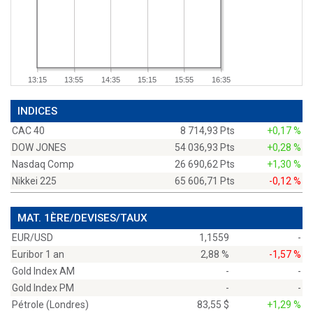
13:15
13:55
14:35
15:15
15:55
16:35
INDICES
CAC 40
8 714,93 Pts
+0,17 %
DOW JONES
54 036,93 Pts
+0,28 %
Nasdaq Comp
26 690,62 Pts
+1,30 %
Nikkei 225
65 606,71 Pts
-0,12 %
MAT. 1ÈRE/DEVISES/TAUX
EUR/USD
1,1559
-
Euribor 1 an
2,88 %
-1,57 %
Gold Index AM
-
-
Gold Index PM
-
-
Pétrole (Londres)
83,55 $
+1,29 %