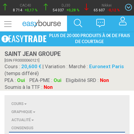
CAC40
DJ30
Nikkei
8 714
+0,17 %
54 037
+0,28 %
65 607
-0,12 %
PLUS DE 20 000 PRODUITS À 0€ DE FRAIS
DE COURTAGE
SAINT JEAN GROUPE
[ISIN FR0000060121]
Cours :
20,600
| Variation :
Marché :
Euronext Paris
(temps différé)
PEA :
Oui
PEA-PME :
Oui
Eligibilité SRD :
Non
Soumis à la TTF :
Non
COURS
GRAPHIQUE
ACTUALITÉ
CONSENSUS