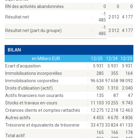
RN des activités abandonnées
:
0
0
0
-1
Résultat net
:
2 012
4 177
485
-1
Résultat net (part du groupe)
:
2 012
4 177
485
BILAN
en Milliers EUR
12/25
12/24
12/23
Ecart d'acquisition
:
5 931
5 931
5 931
Immobilisations incorporelles
:
285
355
164
Immobilisations corporelles
:
96 634
97 658
98 092
Droits d'utilisation (actif)
:
920
1 310
2 040
Actifs financiers non courants
:
135
87
47
Stocks et travaux en-cours
:
11 103
10 255
9 743
Créances clients et comptes rattachés
:
12 275
12 218
12 463
Autres actifs
:
4 455
4 670
4 836
Trésorerie et équivalents de trésorerie
:
33 473
33 824
41 133
165
166
174
Total actif
: