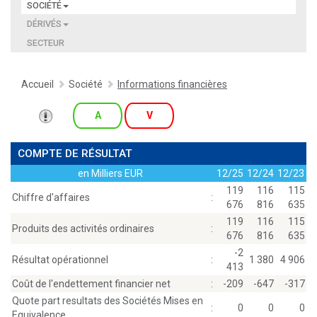
SOCIÉTÉ
DÉRIVÉS
SECTEUR
Accueil
Société
Informations financières
A
V
COMPTE DE RÉSULTAT
en Milliers EUR
12/25
12/24
12/23
119
116
115
Chiffre d'affaires
:
676
816
635
119
116
115
Produits des activités ordinaires
:
676
816
635
-2
Résultat opérationnel
:
1 380
4 906
413
Coût de l'endettement financier net
:
-209
-647
-317
Quote part resultats des Sociétés Mises en
:
0
0
0
Equivalence