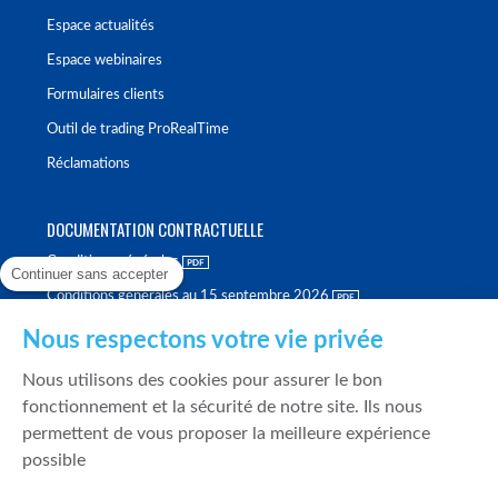
Espace actualités
Espace webinaires
Formulaires clients
Outil de trading ProRealTime
Réclamations
DOCUMENTATION CONTRACTUELLE
Conditions générales
Continuer sans accepter
Conditions générales au 15 septembre 2026
Brochure tarifaire
Nous respectons votre vie privée
Rapport sur la qualité d'exécution
Nous utilisons des cookies pour assurer le bon
Politique de meilleure sélection
fonctionnement et la sécurité de notre site. Ils nous
permettent de vous proposer la meilleure expérience
Politique de durabilité
possible
Fonds de garantie des dépôts et de résolution