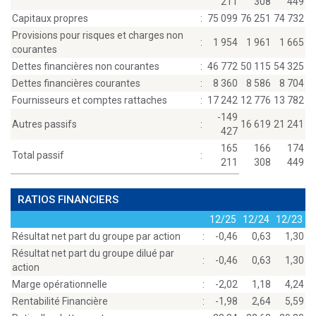
211
308
449
Capitaux propres
:
75 099
76 251
74 732
Provisions pour risques et charges non
:
1 954
1 961
1 665
courantes
Dettes financières non courantes
:
46 772
50 115
54 325
Dettes financières courantes
:
8 360
8 586
8 704
Fournisseurs et comptes rattaches
:
17 242
12 776
13 782
-149
Autres passifs
:
16 619
21 241
427
165
166
174
Total passif
:
211
308
449
RATIOS FINANCIERS
12/25
12/24
12/23
Résultat net part du groupe par action
:
-0,46
0,63
1,30
Résultat net part du groupe dilué par
:
-0,46
0,63
1,30
action
Marge opérationnelle
:
-2,02
1,18
4,24
Rentabilité Financière
:
-1,98
2,64
5,59