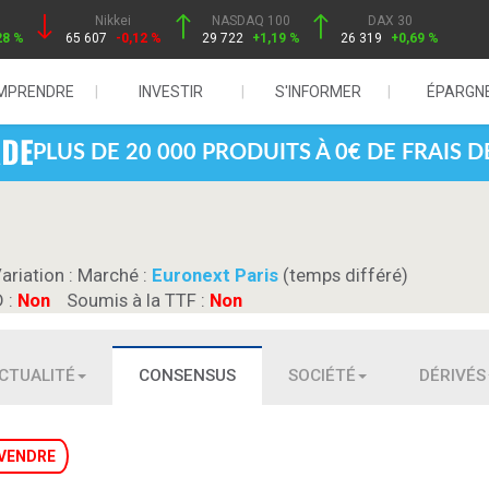
Nikkei
NASDAQ 100
DAX 30
28 %
65 607
-0,12 %
29 722
+1,19 %
26 319
+0,69 %
MPRENDRE
INVESTIR
S'INFORMER
ÉPARGN
PLUS DE 20 000 PRODUITS À 0€ DE FRAIS 
Variation :
Marché :
Euronext Paris
(temps différé)
D :
Non
Soumis à la TTF :
Non
CTUALITÉ
CONSENSUS
SOCIÉTÉ
DÉRIVÉS
VENDRE