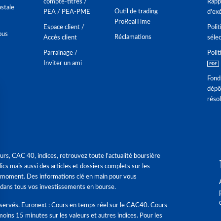
compte-titres /
Rappo
stale
Outil de trading
PEA / PEA-PME
d'ex
ProRealTime
Espace client /
Polit
ous
Réclamations
Accès client
séle
Parrainage /
Polit
Inviter un ami
Fond
dépô
réso
urs, CAC 40, indices, retrouvez toute l'actualité boursière
ics mais aussi des articles et dossiers complets sur les
 moment. Des informations clé en main pour vous
dans tous vos investissements en bourse.
éservés. Euronext : Cours en temps réel sur le CAC40. Cours
moins 15 minutes sur les valeurs et autres indices. Pour les