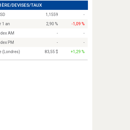
 1ÈRE/DEVISES/TAUX
USD
1,1559
-
r 1 an
2,90 %
-1,09 %
Index AM
-
-
Index PM
-
-
e (Londres)
83,55 $
+1,29 %