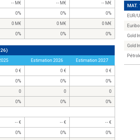
-- M
-- M
-- M
MAT.
0%
0%
0%
EUR/
0 M
0 M
0 M
Euribo
0%
0%
0%
Gold 
Gold 
026)
Pétrol
2025
Estimation 2026
Estimation 2027
0
0
0
0%
0%
0%
0
0
0
0%
0%
0%
--
--
--
0%
0%
0%