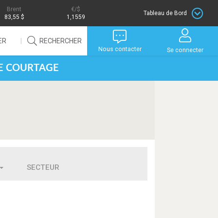
Brent
/$
Tableau de Bord
83,55 $
1,1559
ER
RECHERCHER
Nous contacter
Se connecter
DE COURTAGE
SECTEUR