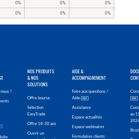
0%
0%
0%
0%
0%
0%
NOS PRODUITS
AIDE &
DOC
SE
& NOS
ACCOMPAGNEMENT
CON
SOLUTIONS
nous ?
Foire aux questions /
Cond
Offre bourse
Aide
ments
Sélection
Assistance
Cond
EasyTrade
au 1
Espace actualités
202
Offre 18-30 ans
Espace webinaires
Broc
Ouvrir un
Formulaires clients
duite