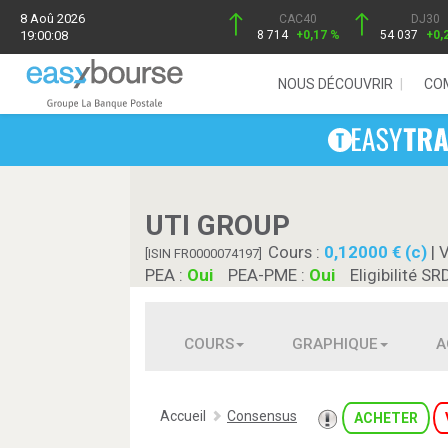
8 Aoû 2026
CAC40
DJ30
19:00:08
8 714
+0,17 %
54 037
+0,
NOUS DÉCOUVRIR
CO
UTI GROUP
Cours :
0,12000 € (c)
| 
[ISIN FR0000074197]
PEA :
Oui
PEA-PME :
Oui
Eligibilité SR
COURS
GRAPHIQUE
A
Accueil
Consensus
ACHETER