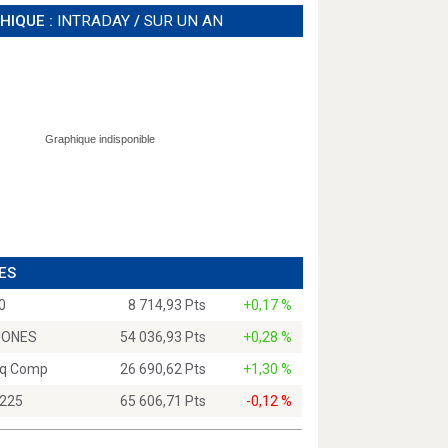
HIQUE :
INTRADAY
/
SUR UN AN
ES
0
8 714,93 Pts
+0,17 %
JONES
54 036,93 Pts
+0,28 %
q Comp
26 690,62 Pts
+1,30 %
 225
65 606,71 Pts
-0,12 %