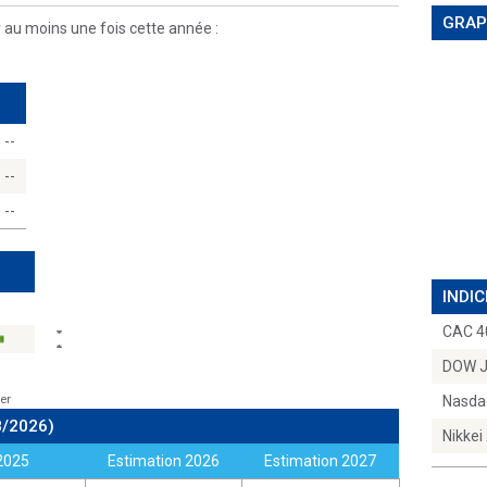
GRAP
r au moins une fois cette année :
--
--
--
INDIC
CAC 4
DOW 
er
Nasda
8/2026)
Nikkei
2025
Estimation 2026
Estimation 2027