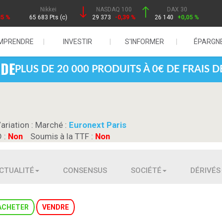
Nikkei
NASDAQ 100
DAX 30
85 %
65 683 Pts (c)
29 373
-0,39 %
26 140
+0,05 %
MPRENDRE
INVESTIR
S'INFORMER
ÉPARGN
PLUS DE 20 000 PRODUITS À 0€ DE FRAIS 
Variation :
Marché :
Euronext Paris
D :
Non
Soumis à la TTF :
Non
CTUALITÉ
CONSENSUS
SOCIÉTÉ
DÉRIVÉS
ACHETER
VENDRE