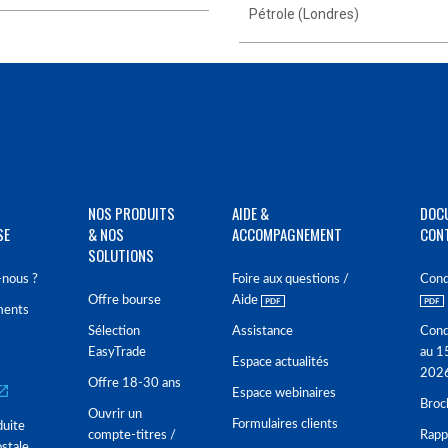
Pétrole (Londres)
NOS PRODUITS
AIDE &
DOC
SE
& NOS
ACCOMPAGNEMENT
CON
SOLUTIONS
nous ?
Foire aux questions /
Cond
Offre bourse
Aide
ments
Sélection
Assistance
Cond
EasyTrade
au 1
Espace actualités
202
Offre 18-30 ans
Espace webinaires
Broc
Ouvrir un
Formulaires clients
duite
compte-titres /
Rappo
stale