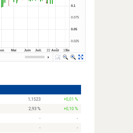
1,1523
+0,01 %
2,93 %
+0,10 %
-
-
-
-