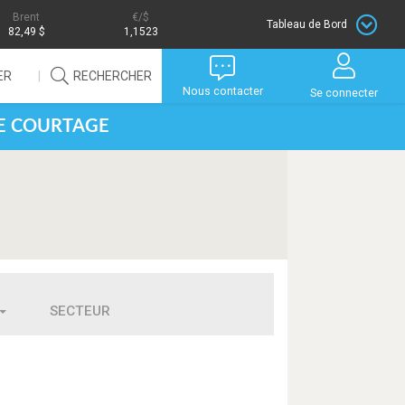
Brent
/$
Tableau de Bord
82,49 $
1,1523
ER
RECHERCHER
Nous contacter
Se connecter
DE COURTAGE
SECTEUR