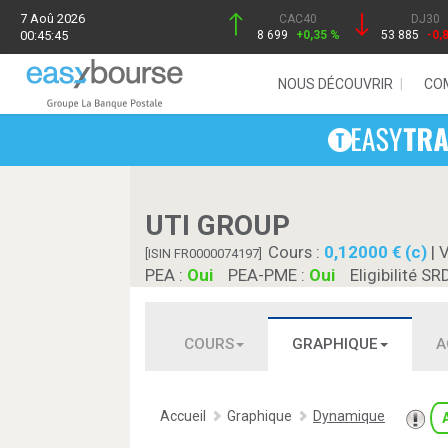
7 Aoû 2026
CAC40
DJ30
00:45:45
8 699
+0,35 %
53 885
-0,
NOUS DÉCOUVRIR
CO
UTI GROUP
Cours :
0,12000 € (c)
| 
[ISIN FR0000074197]
PEA :
Oui
PEA-PME :
Oui
Eligibilité SR
COURS
GRAPHIQUE
A
Accueil
Graphique
Dynamique