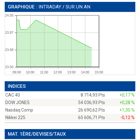
GRAPHIQUE :
INTRADAY
/
SUR UN AN
24.05
23.87
23.68
23.50
09:00
10:00
11:00
12:00
13:00
14:00
15:00
INDICES
CAC 40
8 714,93 Pts
+0,17 %
DOW JONES
54 036,93 Pts
+0,28 %
Nasdaq Comp
26 690,62 Pts
+1,30 %
Nikkei 225
65 606,71 Pts
-0,12 %
MAT. 1ÈRE/DEVISES/TAUX