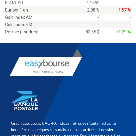
EUR/USD
1,1559
-
Euribor 1 an
2,88 %
-1,57 %
Gold Index AM
-
-
Gold Index PM
-
-
Pétrole (Londres)
83,55 $
+1,29 %
Graphique, cours, CAC 40, indices, retrouvez toute l'actualité
boursière en quelques clics mais aussi des articles et dossiers