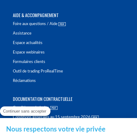
AIDE & ACCOMPAGNEMENT
Foire aux questions / Aide
Assistance
Espace actualités
Espace webinaires
Formulaires clients
Outil de trading ProRealTime
Réclamations
DOCUMENTATION CONTRACTUELLE
Conditions générales
Continuer sans accepter
Conditions générales au 15 septembre 2026
Brochure tarifaire
Nous respectons votre vie privée
Rapport sur la qualité d'exécution