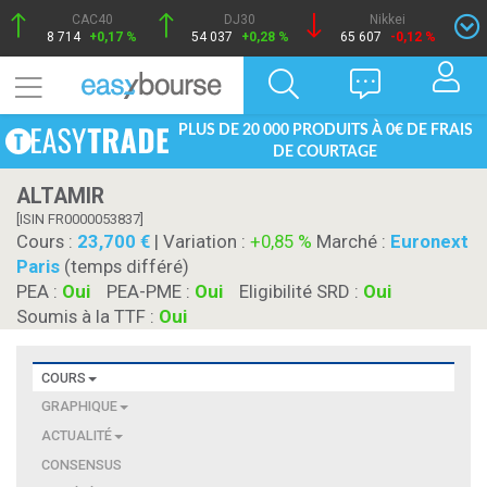
CAC40
DJ30
Nikkei
8 714
+0,17 %
54 037
+0,28 %
65 607
-0,12 %
PLUS DE 20 000 PRODUITS À 0€ DE FRAIS
DE COURTAGE
ALTAMIR
[ISIN FR0000053837]
Cours :
23,700
| Variation :
+0,85 %
Marché :
Euronext
Paris
(temps différé)
PEA :
Oui
PEA-PME :
Oui
Eligibilité SRD :
Oui
Soumis à la TTF :
Oui
COURS
GRAPHIQUE
ACTUALITÉ
CONSENSUS