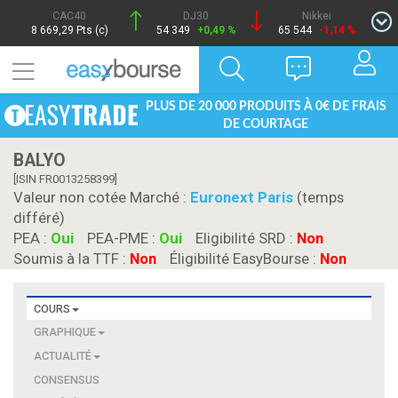
CAC40
DJ30
Nikkei
8 669,29 Pts (c)
54 349
+0,49 %
65 544
-1,14 %
PLUS DE 20 000 PRODUITS À 0€ DE FRAIS
DE COURTAGE
BALYO
[ISIN FR0013258399]
Valeur non cotée Marché :
Euronext Paris
(temps
différé)
PEA :
Oui
PEA-PME :
Oui
Eligibilité SRD :
Non
Soumis à la TTF :
Non
Éligibilité EasyBourse :
Non
COURS
GRAPHIQUE
ACTUALITÉ
CONSENSUS