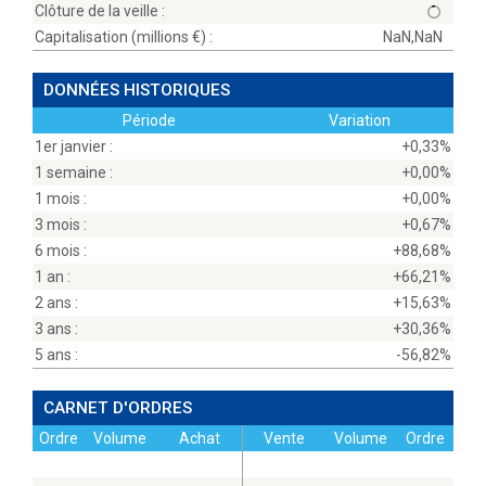
Clôture de la veille :
Capitalisation (millions
) :
NaN,NaN
DONNÉES HISTORIQUES
Période
Variation
1er janvier :
+0,33%
1 semaine :
+0,00%
1 mois :
+0,00%
3 mois :
+0,67%
6 mois :
+88,68%
1 an :
+66,21%
2 ans :
+15,63%
3 ans :
+30,36%
5 ans :
-56,82%
CARNET D'ORDRES
Ordre
Volume
Achat
Vente
Volume
Ordre