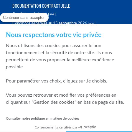
DOCUMENTATION CONTRACTUELLE
Conditions générales
Continuer sans accepter
Conditions générales au 15 septembre 2026
Brochure tarifaire
Nous respectons votre vie privée
Rapport sur la qualité d'exécution
Nous utilisons des cookies pour assurer le bon
Politique de meilleure sélection
fonctionnement et la sécurité de notre site. Ils nous
permettent de vous proposer la meilleure expérience
Politique de durabilité
possible
Fonds de garantie des dépôts et de résolution
Pour paramétrer vos choix, cliquez sur Je choisis.
SÉCURITÉ & DONNÉES PERSONNELLES
Vous pouvez retrouver et modifier vos préférences en
Mentions légales
cliquant sur "Gestion des cookies" en bas de page du site.
Prévention de la fraude
Gérer mes cookies
Consulter notre politique en matière de cookies
Politique de cookies
Consentements certifiés par
Politique de gestion des conflits d'intérêts