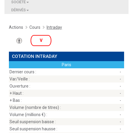
SOCIÉTÉ
DÉRIVÉS
Actions
Cours
Intraday
V
COTATION INTRADAY
Paris
Dernier cours :
-
Var/Veille :
-
Ouverture :
-
+ Haut :
-
+ Bas :
-
Volume (nombre de titres) :
-
Volume (millions
) :
-
Seuil suspension baisse :
-
Seuil suspension hausse :
-