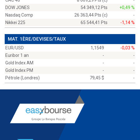
CAC 40
8 669,29 Pts (c)
-
DOW JONES
54 349,12 Pts
+0,49 %
Nasdaq Comp
26 363,44 Pts (c)
-
Nikkei 225
65 544,41 Pts
-1,14 %
MAT. 1ÈRE/DEVISES/TAUX
EUR/USD
1,1549
-0,03 %
Euribor 1 an
-
-
Gold Index AM
-
-
Gold Index PM
-
-
Pétrole (Londres)
79,45 $
-