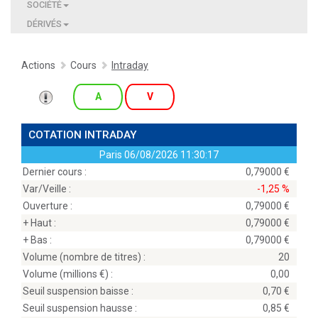
SOCIÉTÉ
DÉRIVÉS
Actions
Cours
Intraday
A
V
COTATION INTRADAY
Paris
06/08/2026 11:30:17
Dernier cours :
0,79000
Var/Veille :
-1,25 %
Ouverture :
0,79000
+ Haut :
0,79000
+ Bas :
0,79000
Volume (nombre de titres) :
20
Volume (millions
) :
0,00
Seuil suspension baisse :
0,70
Seuil suspension hausse :
0,85