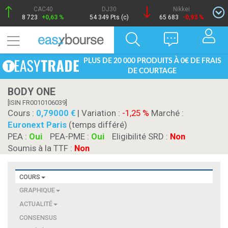
CAC40
DJ30
Nikkei
8 723
+0,63 %
54 349 Pts (c)
65 683
-0,93 %
PLUS DE 20 000 PRODUITS À 0€ DE FRAIS
DE COURTAGE
BODY ONE
[ISIN FR0010106039]
Cours :
0,79000
| Variation :
-1,25 %
Marché :
Euronext Paris
(temps différé)
PEA :
Oui
PEA-PME :
Oui
Eligibilité SRD :
Non
Soumis à la TTF :
Non
COURS
GRAPHIQUE
ACTUALITÉ
CONSENSUS