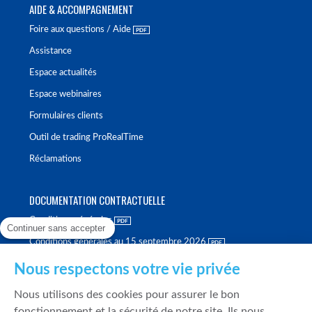
AIDE & ACCOMPAGNEMENT
Foire aux questions / Aide
Assistance
Espace actualités
Espace webinaires
Formulaires clients
Outil de trading ProRealTime
Réclamations
DOCUMENTATION CONTRACTUELLE
Conditions générales
Continuer sans accepter
Conditions générales au 15 septembre 2026
Brochure tarifaire
Nous respectons votre vie privée
Rapport sur la qualité d'exécution
Nous utilisons des cookies pour assurer le bon
Politique de meilleure sélection
fonctionnement et la sécurité de notre site. Ils nous