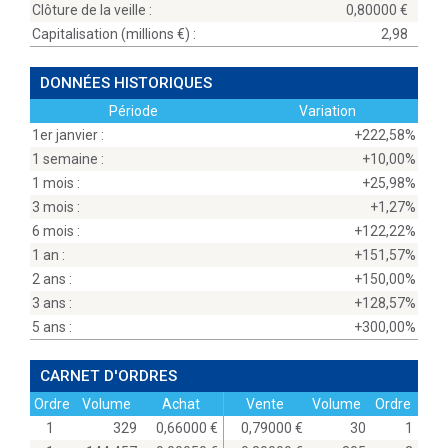
Clôture de la veille :
0,80000
Capitalisation (millions
) :
2,98
DONNÉES HISTORIQUES
Période
Variation
1er janvier :
+222,58%
1 semaine :
+10,00%
1 mois :
+25,98%
3 mois :
+1,27%
6 mois :
+122,22%
1 an :
+151,57%
2 ans :
+150,00%
3 ans :
+128,57%
5 ans :
+300,00%
CARNET D'ORDRES
Ordre
Volume
Achat
Vente
Volume
Ordre
1
329
0,66000
0,79000
30
1