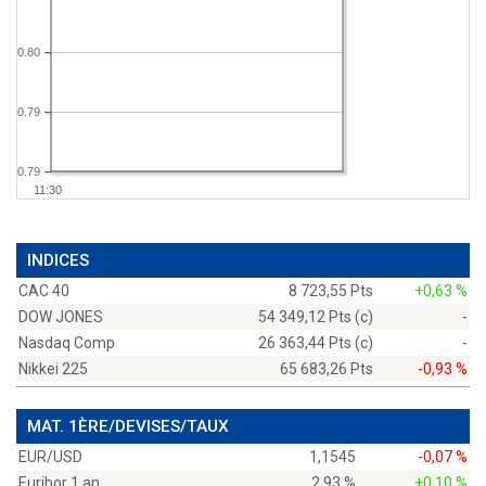
0.80
0.79
0.79
11:30
INDICES
CAC 40
8 723,55 Pts
+0,63 %
DOW JONES
54 349,12 Pts (c)
-
Nasdaq Comp
26 363,44 Pts (c)
-
Nikkei 225
65 683,26 Pts
-0,93 %
MAT. 1ÈRE/DEVISES/TAUX
EUR/USD
1,1545
-0,07 %
Euribor 1 an
2,93 %
+0,10 %