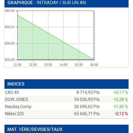
GRAPHIQUE :
INTRADAY
/
SUR UN AN
860.50
858.67
856.83
855.00
11:30
12:30
13:30
14:30
15:30
16:30
INDICES
CAC 40
8 714,93 Pts
+0,17 %
DOW JONES
54 036,93 Pts
+0,28 %
Nasdaq Comp
26 690,62 Pts
+1,30 %
Nikkei 225
65 606,71 Pts
-0,12 %
MAT. 1ÈRE/DEVISES/TAUX