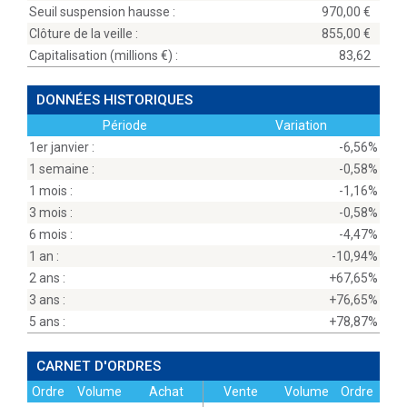
Seuil suspension hausse :
970,00
Clôture de la veille :
855,00
Capitalisation (millions
) :
83,62
DONNÉES HISTORIQUES
Période
Variation
1er janvier :
-6,56%
1 semaine :
-0,58%
1 mois :
-1,16%
3 mois :
-0,58%
6 mois :
-4,47%
1 an :
-10,94%
2 ans :
+67,65%
3 ans :
+76,65%
5 ans :
+78,87%
CARNET D'ORDRES
Ordre
Volume
Achat
Vente
Volume
Ordre