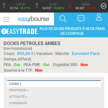
CAC40
DJ30
Nikkei
8 714
+0,17 %
54 037
+0,28 %
65 607
-0,12 %
PLUS DE 20 000 PRODUITS À 0€ DE FRAIS
DE COURTAGE
DOCKS PETROLES AMBES
[ISIN FR0000065260]
Cours :
855,00
| Variation :
Marché :
Euronext Paris
(temps différé)
PEA :
Oui
PEA-PME :
Oui
Eligibilité SRD :
Non
Soumis à la TTF :
Non
COURS
GRAPHIQUE
ACTUALITÉ
CONSENSUS