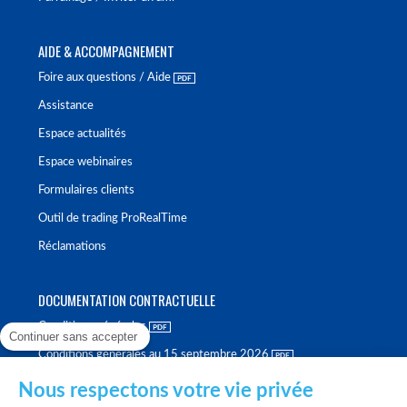
AIDE & ACCOMPAGNEMENT
Foire aux questions / Aide
Assistance
Espace actualités
Espace webinaires
Formulaires clients
Outil de trading ProRealTime
Réclamations
DOCUMENTATION CONTRACTUELLE
Conditions générales
Continuer sans accepter
Conditions générales au 15 septembre 2026
Brochure tarifaire
Nous respectons votre vie privée