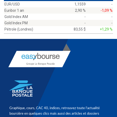
EUR/USD
1,1559
-
Euribor 1 an
2,90 %
-1,09 %
Gold Index AM
-
-
Gold Index PM
-
-
Pétrole (Londres)
83,55 $
+1,29 %
Graphique, cours, CAC 40, indices, retrouvez toute l'actualité
boursière en quelques clics mais aussi des articles et dossiers