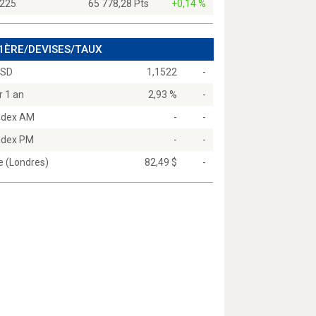
 225
65 778,28 Pts
+0,14 %
 1ÈRE/DEVISES/TAUX
USD
1,1522
-
r 1 an
2,93 %
-
Index AM
-
-
Index PM
-
-
e (Londres)
82,49 $
-