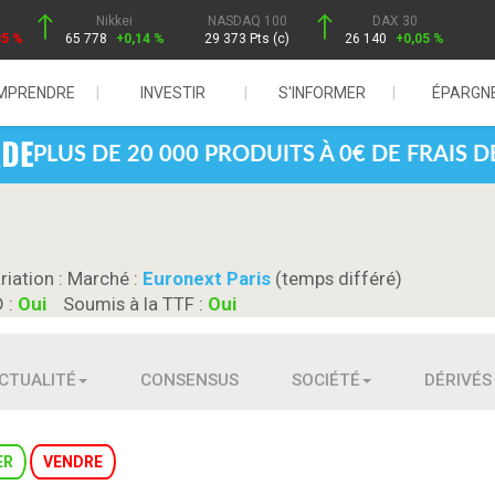
Nikkei
NASDAQ 100
DAX 30
85 %
65 778
+0,14 %
29 373 Pts (c)
26 140
+0,05 %
MPRENDRE
INVESTIR
S'INFORMER
ÉPARGN
PLUS DE 20 000 PRODUITS À 0€ DE FRAIS 
riation :
Marché :
Euronext Paris
(temps différé)
D :
Oui
Soumis à la TTF :
Oui
CTUALITÉ
CONSENSUS
SOCIÉTÉ
DÉRIVÉS
ER
VENDRE