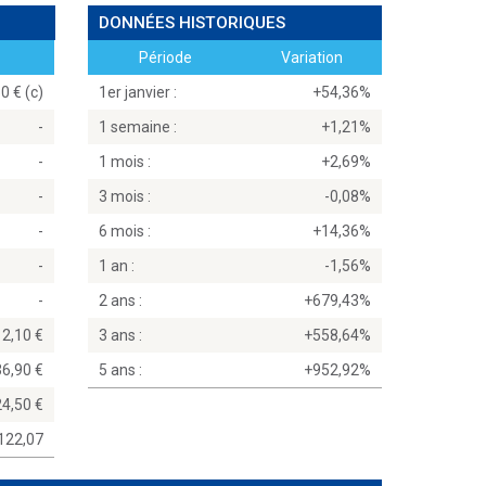
DONNÉES HISTORIQUES
Période
Variation
0 € (c)
1er janvier :
+54,36%
-
1 semaine :
+1,21%
-
1 mois :
+2,69%
-
3 mois :
-0,08%
-
6 mois :
+14,36%
-
1 an :
-1,56%
-
2 ans :
+679,43%
12,10
3 ans :
+558,64%
36,90
5 ans :
+952,92%
24,50
122,07