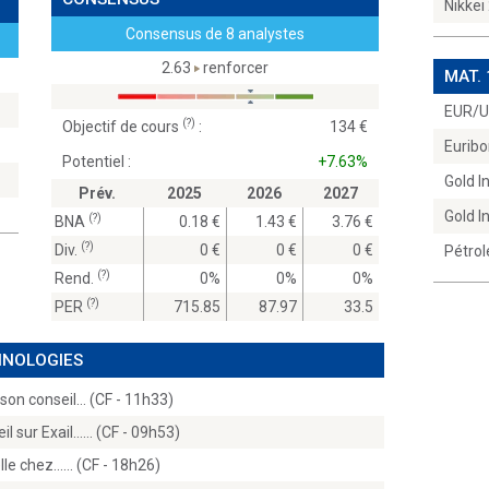
Nikkei
Consensus de 8 analystes
2.63
renforcer
MAT.
EUR/
(?)
Objectif de cours
:
134
Euribo
Potentiel :
+7.63%
Gold 
Prév.
2025
2026
2027
Gold 
(?)
BNA
0.18
1.43
3.76
(?)
Div.
0
0
0
Pétrol
(?)
Rend.
0%
0%
0%
(?)
PER
715.85
87.97
33.5
CHNOLOGIES
 son conseil… (CF - 11h33)
 sur Exail...… (CF - 09h53)
lle chez...… (CF - 18h26)