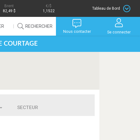
Brent
/$
Tableau de Bord
82,49 $
1,1522
ER
RECHERCHER
Nous contacter
Se connecter
DE COURTAGE
SECTEUR