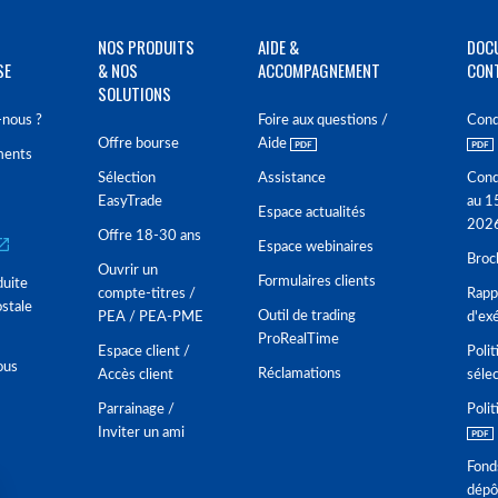
NOS PRODUITS
AIDE &
DOC
SE
& NOS
ACCOMPAGNEMENT
CON
SOLUTIONS
nous ?
Foire aux questions /
Cond
Offre bourse
Aide
ments
Sélection
Assistance
Cond
EasyTrade
au 1
Espace actualités
202
Offre 18-30 ans
Espace webinaires
Broc
Ouvrir un
Formulaires clients
duite
compte-titres /
Rappo
stale
Outil de trading
PEA / PEA-PME
d'ex
ProRealTime
Espace client /
Polit
ous
Réclamations
Accès client
séle
Parrainage /
Polit
Inviter un ami
Fond
dépô