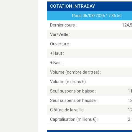
COTATION INTRADAY
Paris
06/08/2026 17:36:50
Dernier cours :
124,5
Var/Veille :
Ouverture :
+ Haut :
+ Bas :
Volume (nombre de titres) :
Volume (millions
) :
Seuil suspension baisse :
1
Seuil suspension hausse :
1
Clôture de la veille :
1
Capitalisation (millions
) :
2 