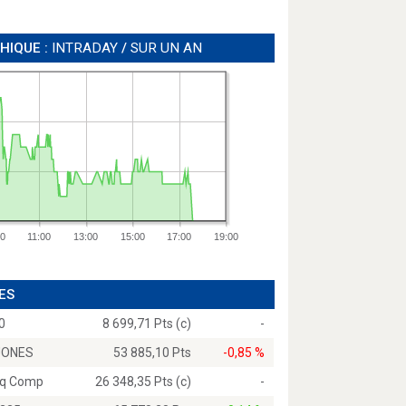
HIQUE :
INTRADAY
/
SUR UN AN
00
11:00
13:00
15:00
17:00
19:00
ES
0
8 699,71 Pts (c)
-
JONES
53 885,10 Pts
-0,85 %
q Comp
26 348,35 Pts (c)
-