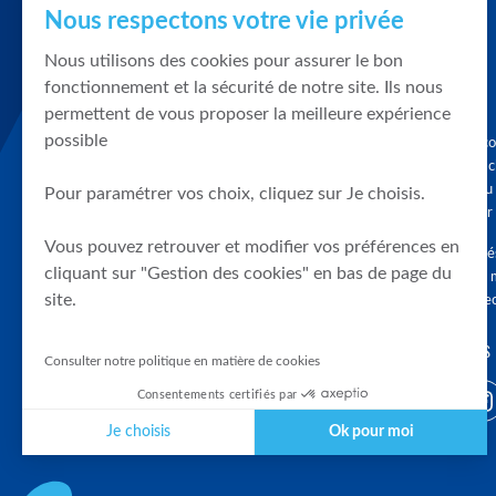
Nous respectons votre vie privée
Nous utilisons des cookies pour assurer le bon
fonctionnement et la sécurité de notre site. Ils nous
permettent de vous proposer la meilleure expérience
possible
Graphique, co
en quelques cl
tendances du
Pour paramétrer vos choix, cliquez sur Je choisis.
accompagner 
Vous pouvez retrouver et modifier vos préférences en
Tous droits r
cliquant sur "Gestion des cookies" en bas de page du
différés d'au 
site.
clients connec
SUIVEZ-NOUS
Consulter notre politique en matière de cookies
Consentements certifiés par
Je choisis
Ok pour moi
Plateforme de Gestion du Consentement : Personnalisez vos Optio
Axeptio consent
Notre plateforme vous permet d'adapter et de gérer vos paramètres 