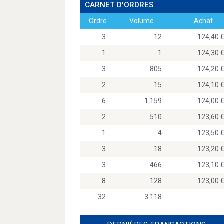
CARNET D'ORDRES
Ordre
Volume
Achat
3
12
124,4
1
1
124,3
3
805
124,2
2
15
124,1
6
1 159
124,0
2
510
123,6
1
4
123,5
3
18
123,2
3
466
123,1
8
128
123,0
32
3 118