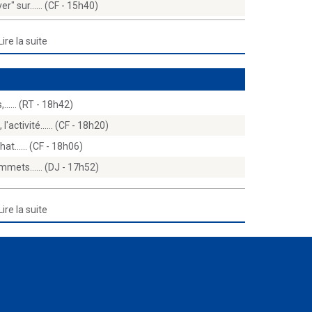
er" sur...… (CF - 15h40)
Lire la suite
s,...… (RT - 18h42)
'activité...… (CF - 18h20)
hat...… (CF - 18h06)
ommets...… (DJ - 17h52)
Lire la suite