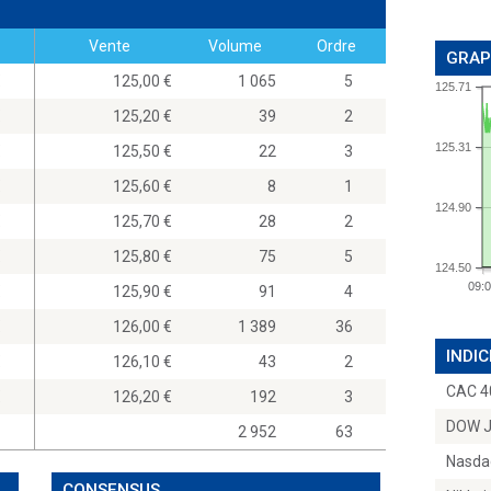
Vente
Volume
Ordre
GRAP
0
125,00
1 065
5
125.71
0
125,20
39
2
125.31
0
125,50
22
3
0
125,60
8
1
124.90
0
125,70
28
2
0
125,80
75
5
124.50
09:
0
125,90
91
4
0
126,00
1 389
36
INDIC
0
126,10
43
2
CAC 4
0
126,20
192
3
DOW 
2 952
63
Nasda
CONSENSUS