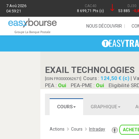
7 Aoû 2026
CAC40
DJ30
04:59:21
8 699,71 Pts (c)
53 885
-0,
NOUS DÉCOUVRIR
CO
EXAIL TECHNOLOGIES
Cours :
124,50 € (c)
| Va
[ISIN FR0000062671]
PEA :
Oui
PEA-PME :
Oui
Eligibilité SR
COURS
GRAPHIQUE
A
Actions
Cours
Intraday
ACHET