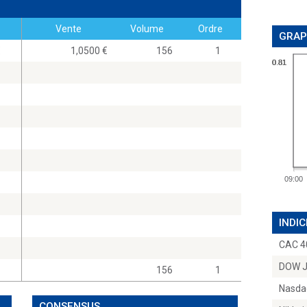
Vente
Volume
Ordre
GRAP
0
1,0500
156
1
0.81
0.81
0.81
0.81
09:00
INDIC
CAC 4
DOW 
156
1
Nasda
CONSENSUS