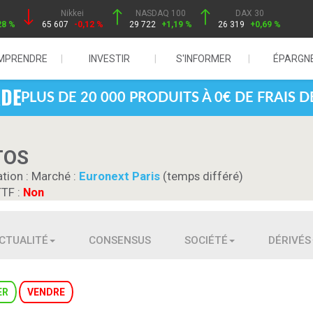
Nikkei
NASDAQ 100
DAX 30
28 %
65 607
-0,12 %
29 722
+1,19 %
26 319
+0,69 %
MPRENDRE
INVESTIR
S'INFORMER
ÉPARGN
PLUS DE 20 000 PRODUITS À 0€ DE FRAIS 
TOS
ation :
Marché :
Euronext Paris
(temps différé)
TTF :
Non
CTUALITÉ
CONSENSUS
SOCIÉTÉ
DÉRIVÉS
ER
VENDRE