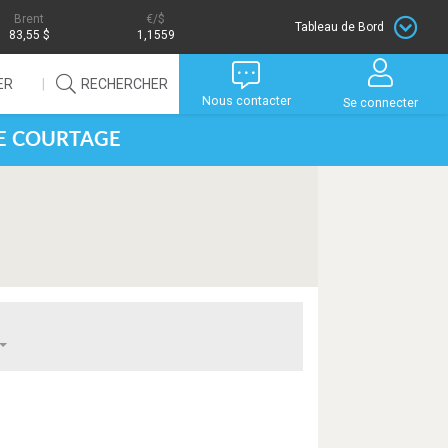
Brent
/$
Tableau de Bord
83,55 $
1,1559
ER
RECHERCHER
Nous contacter
Se connecter
DE COURTAGE