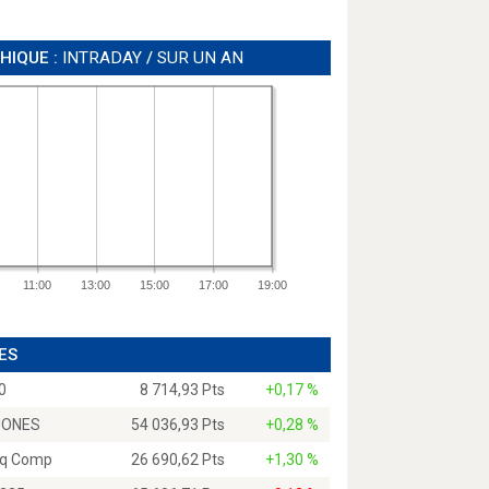
HIQUE :
INTRADAY
/
SUR UN AN
11:00
13:00
15:00
17:00
19:00
ES
0
8 714,93 Pts
+0,17 %
JONES
54 036,93 Pts
+0,28 %
q Comp
26 690,62 Pts
+1,30 %