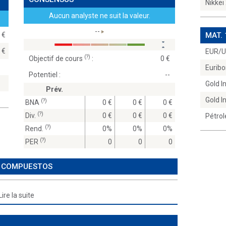
Nikkei
Aucun analyste ne suit la valeur.
--
00
MAT.
00
EUR/
(?)
Objectif de cours
:
0
Euribo
Potentiel :
--
Gold 
Prév.
Gold 
(?)
BNA
0
0
0
(?)
Div.
0
0
0
Pétrol
(?)
Rend.
0%
0%
0%
(?)
PER
0
0
0
S COMPUESTOS
Lire la suite