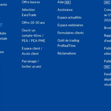
Offre bourse
Aide
ments
Sélection
Assistance
Cond
EasyTrade
au 1
Espace actualités
202
Offre 18-30 ans
Espace webinaires
Broc
Ouvrir un
Formulaires clients
duite
compte-titres /
Rappo
stale
Outil de trading
PEA / PEA-PME
d'ex
ProRealTime
Espace client /
Polit
ous
Réclamations
Accès client
séle
Parrainage /
Polit
Inviter un ami
Fond
dépô
réso