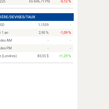
 225
65 606,71 Pts
-0,12 %
 1ÈRE/DEVISES/TAUX
USD
1,1559
-
r 1 an
2,90 %
-1,09 %
Index AM
-
-
Index PM
-
-
e (Londres)
83,55 $
+1,29 %