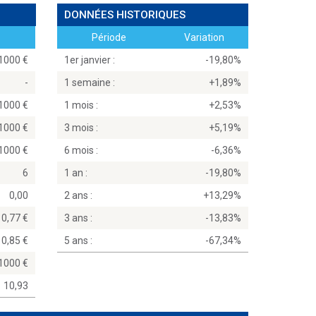
DONNÉES HISTORIQUES
Période
Variation
81000
1er janvier :
-19,80%
-
1 semaine :
+1,89%
81000
1 mois :
+2,53%
81000
3 mois :
+5,19%
81000
6 mois :
-6,36%
6
1 an :
-19,80%
0,00
2 ans :
+13,29%
0,77
3 ans :
-13,83%
0,85
5 ans :
-67,34%
81000
10,93