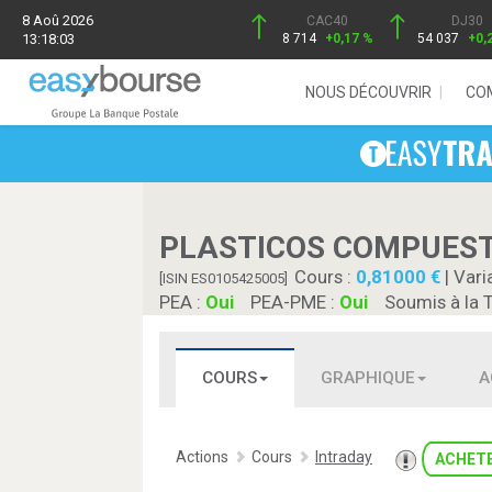
8 Aoû 2026
CAC40
DJ30
13:18:03
8 714
+0,17 %
54 037
+0,
NOUS DÉCOUVRIR
CO
PLASTICOS COMPUES
Cours :
0,81000
| Vari
[ISIN ES0105425005]
PEA :
Oui
PEA-PME :
Oui
Soumis à la 
COURS
GRAPHIQUE
A
Actions
Cours
Intraday
ACHET