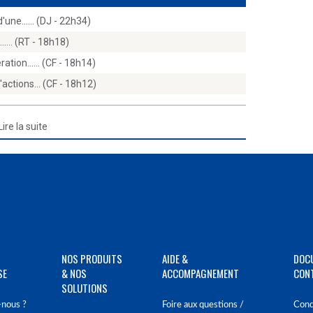
d'une...… (DJ - 22h34)
e...… (RT - 18h18)
ération...… (CF - 18h14)
d'actions… (CF - 18h12)
Lire la suite
NOS PRODUITS
AIDE &
DOC
SE
& NOS
ACCOMPAGNEMENT
CON
SOLUTIONS
nous ?
Foire aux questions /
Cond