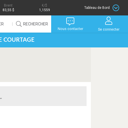
Brent
/$
Tableau de Bord
83,55 $
1,1559
ER
RECHERCHER
Nous contacter
Se connecter
DE COURTAGE