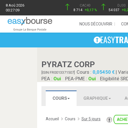
8 Aoû 2026
CAC40
DJ30
00:27:09
8 714
+0,17 %
54 037
+0,
NOUS DÉCOUVRIR
CO
PYRATZ CORP
Cours :
0,05450
| Vari
[ISIN FR0013371507]
PEA :
Oui
PEA-PME :
Oui
Eligibilité SR
COURS
GRAPHIQUE
A
Accueil
Cours
Sur 5 jours
ACHE