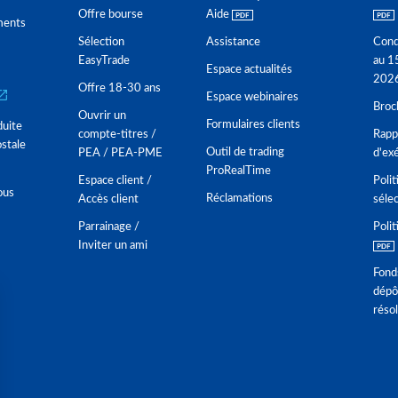
Offre bourse
Aide
ments
Sélection
Assistance
Cond
EasyTrade
au 1
Espace actualités
202
Offre 18-30 ans
Espace webinaires
Broc
Ouvrir un
Formulaires clients
duite
compte-titres /
Rappo
stale
Outil de trading
PEA / PEA-PME
d'ex
ProRealTime
Espace client /
Polit
ous
Réclamations
Accès client
séle
Parrainage /
Polit
Inviter un ami
Fond
dépô
réso