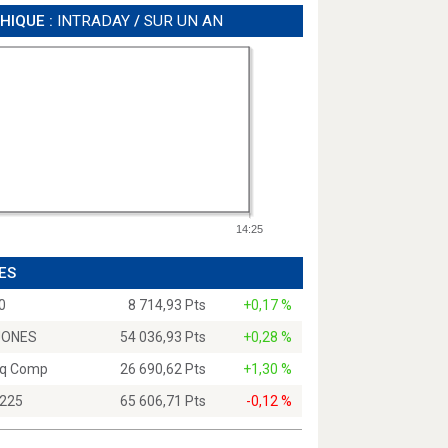
HIQUE :
INTRADAY
/
SUR UN AN
14:25
ES
0
8 714,93 Pts
+0,17 %
JONES
54 036,93 Pts
+0,28 %
q Comp
26 690,62 Pts
+1,30 %
 225
65 606,71 Pts
-0,12 %