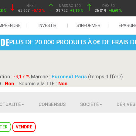
Nikkei
NASDAQ 100
DAX 30
28 %
65 607
-0,12 %
29 722
+1,19 %
26 319
+0,69 %
MPRENDRE
INVESTIR
S'INFORMER
ÉPARGN
PLUS DE 20 000 PRODUITS À 0€ DE FRAIS 
ation :
-9,17 %
Marché :
Euronext Paris
(temps différé)
D :
Non
Soumis à la TTF :
Non
CTUALITÉ
CONSENSUS
SOCIÉTÉ
DÉRIVÉS
TER
VENDRE