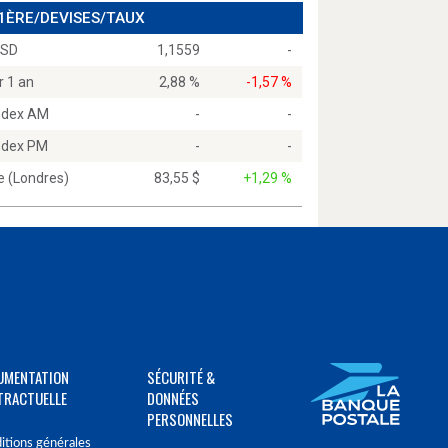
 1ÈRE/DEVISES/TAUX
USD
1,1559
-
r 1 an
2,88 %
-1,57 %
Index AM
-
-
Index PM
-
-
e (Londres)
83,55 $
+1,29 %
UMENTATION
SÉCURITÉ &
TRACTUELLE
DONNÉES
PERSONNELLES
itions générales