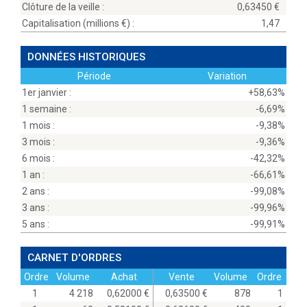
Clôture de la veille :
0,63450
Capitalisation (millions
) :
1,47
DONNÉES HISTORIQUES
Période
Variation
1er janvier :
+58,63%
1 semaine :
-6,69%
1 mois :
-9,38%
3 mois :
-9,36%
6 mois :
-42,32%
1 an :
-66,61%
2 ans :
-99,08%
3 ans :
-99,96%
5 ans :
-99,91%
CARNET D'ORDRES
Ordre
Volume
Achat
Vente
Volume
Ordre
1
4 218
0,62000
0,63500
878
1