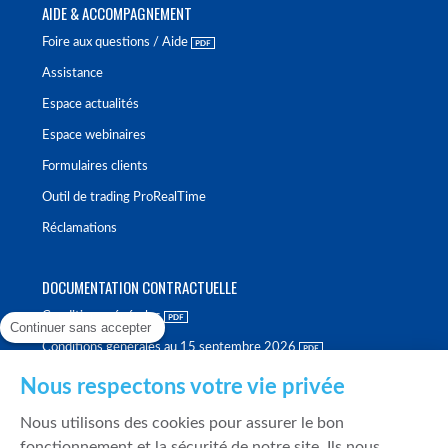
AIDE & ACCOMPAGNEMENT
Foire aux questions / Aide
Assistance
Espace actualités
Espace webinaires
Formulaires clients
Outil de trading ProRealTime
Réclamations
DOCUMENTATION CONTRACTUELLE
Conditions générales
Continuer sans accepter
Conditions générales au 15 septembre 2026
Brochure tarifaire
Nous respectons votre vie privée
Rapport sur la qualité d'exécution
Nous utilisons des cookies pour assurer le bon
Politique de meilleure sélection
fonctionnement et la sécurité de notre site. Ils nous