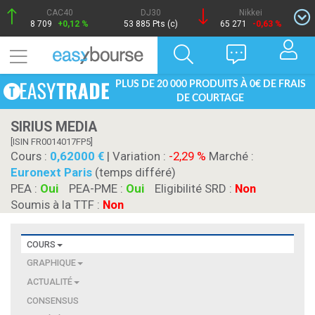
CAC40
DJ30
Nikkei
8 709
+0,12 %
53 885 Pts (c)
65 271
-0,63 %
PLUS DE 20 000 PRODUITS À 0€ DE FRAIS
DE COURTAGE
SIRIUS MEDIA
[ISIN FR0014017FP5]
Cours :
0,62000
| Variation :
-2,29 %
Marché :
Euronext Paris
(temps différé)
PEA :
Oui
PEA-PME :
Oui
Eligibilité SRD :
Non
Soumis à la TTF :
Non
COURS
GRAPHIQUE
ACTUALITÉ
CONSENSUS