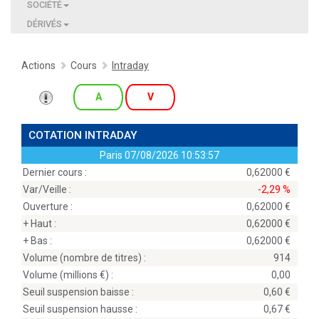
SOCIÉTÉ
DÉRIVÉS
Actions
Cours
Intraday
A
V
COTATION INTRADAY
Paris
07/08/2026 10:53:57
Dernier cours :
0,62000
Var/Veille :
-2,29 %
Ouverture :
0,62000
+ Haut :
0,62000
+ Bas :
0,62000
Volume (nombre de titres) :
914
Volume (millions
) :
0,00
Seuil suspension baisse :
0,60
Seuil suspension hausse :
0,67