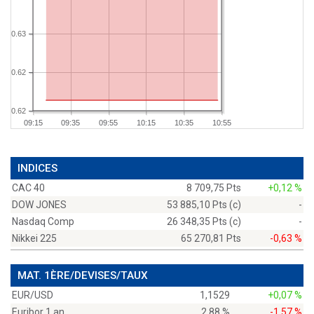
0.63
0.62
0.62
09:15
09:35
09:55
10:15
10:35
10:55
INDICES
CAC 40
8 709,75 Pts
+0,12 %
DOW JONES
53 885,10 Pts (c)
-
Nasdaq Comp
26 348,35 Pts (c)
-
Nikkei 225
65 270,81 Pts
-0,63 %
MAT. 1ÈRE/DEVISES/TAUX
EUR/USD
1,1529
+0,07 %
Euribor 1 an
2,88 %
-1,57 %