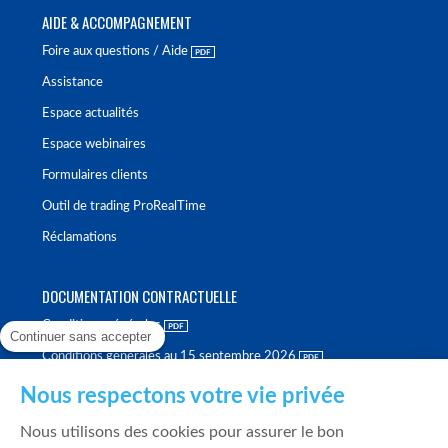
AIDE & ACCOMPAGNEMENT
Foire aux questions / Aide
Assistance
Espace actualités
Espace webinaires
Formulaires clients
Outil de trading ProRealTime
Réclamations
DOCUMENTATION CONTRACTUELLE
Conditions générales
Continuer sans accepter
Conditions générales au 15 septembre 2026
Brochure tarifaire
Nous respectons votre vie privée
Rapport sur la qualité d'exécution
Nous utilisons des cookies pour assurer le bon