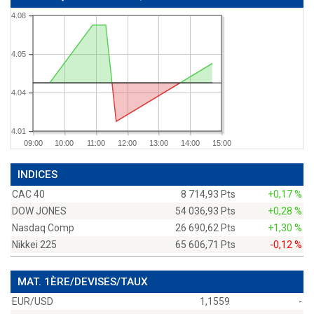
4.08
4.05
4.04
4.01
09:00
10:00
11:00
12:00
13:00
14:00
15:00
INDICES
CAC 40
8 714,93 Pts
+0,17 %
DOW JONES
54 036,93 Pts
+0,28 %
Nasdaq Comp
26 690,62 Pts
+1,30 %
Nikkei 225
65 606,71 Pts
-0,12 %
MAT. 1ÈRE/DEVISES/TAUX
EUR/USD
1,1559
-