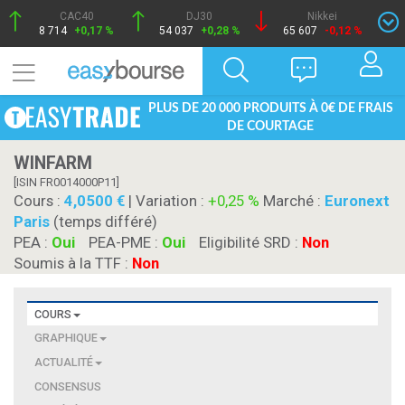
CAC40
DJ30
Nikkei
8 714
+0,17 %
54 037
+0,28 %
65 607
-0,12 %
PLUS DE 20 000 PRODUITS À 0€ DE FRAIS
DE COURTAGE
WINFARM
[ISIN FR0014000P11]
Cours :
4,0500
| Variation :
+0,25 %
Marché :
Euronext
Paris
(temps différé)
PEA :
Oui
PEA-PME :
Oui
Eligibilité SRD :
Non
Soumis à la TTF :
Non
COURS
GRAPHIQUE
ACTUALITÉ
CONSENSUS