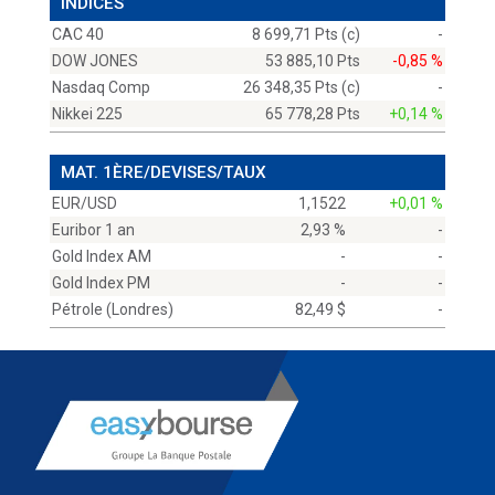
INDICES
CAC 40
8 699,71 Pts (c)
-
DOW JONES
53 885,10 Pts
-0,85 %
Nasdaq Comp
26 348,35 Pts (c)
-
Nikkei 225
65 778,28 Pts
+0,14 %
MAT. 1ÈRE/DEVISES/TAUX
EUR/USD
1,1522
+0,01 %
Euribor 1 an
2,93 %
-
Gold Index AM
-
-
Gold Index PM
-
-
Pétrole (Londres)
82,49 $
-