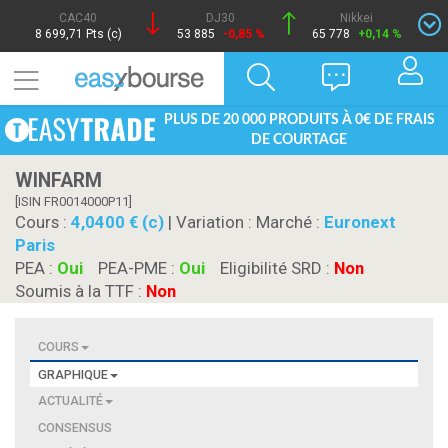
CAC40
DJ30
Nikkei
8 699,71 Pts (c)
53 885
-0,85 %
65 778
+0,14 %
PLUS DE 20 000 PRODUITS À 0€ DE FRAIS
DE COURTAGE
WINFARM
[ISIN FR0014000P11]
Cours :
4,0400 € (c)
| Variation :
Marché :
Euronext
Paris
PEA :
Oui
PEA-PME :
Oui
Eligibilité SRD :
Non
Soumis à la TTF :
Non
COURS
GRAPHIQUE
ACTUALITÉ
CONSENSUS