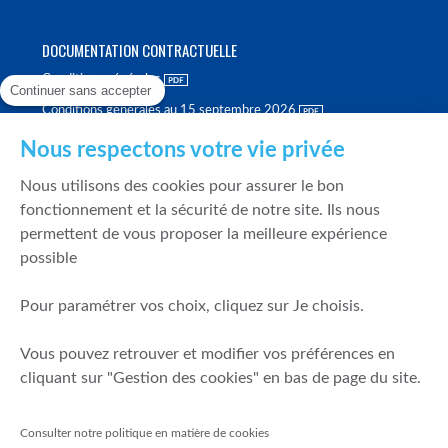
DOCUMENTATION CONTRACTUELLE
Conditions générales
Continuer sans accepter
Conditions générales au 15 septembre 2026
Brochure tarifaire
Nous respectons votre vie privée
Rapport sur la qualité d'exécution
Nous utilisons des cookies pour assurer le bon
Politique de meilleure sélection
fonctionnement et la sécurité de notre site. Ils nous
permettent de vous proposer la meilleure expérience
Politique de durabilité
possible
Fonds de garantie des dépôts et de résolution
Pour paramétrer vos choix, cliquez sur Je choisis.
SÉCURITÉ & DONNÉES PERSONNELLES
Vous pouvez retrouver et modifier vos préférences en
Mentions légales
cliquant sur "Gestion des cookies" en bas de page du site.
Prévention de la fraude
Gérer mes cookies
Consulter notre politique en matière de cookies
Politique de cookies