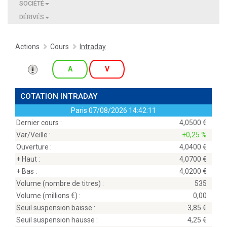
SOCIÉTÉ
DÉRIVÉS
Actions
Cours
Intraday
A
V
COTATION INTRADAY
Paris
07/08/2026 14:42:11
Dernier cours :
4,0500
Var/Veille :
+0,25 %
Ouverture :
4,0400
+ Haut :
4,0700
+ Bas :
4,0200
Volume (nombre de titres) :
535
Volume (millions
) :
0,00
Seuil suspension baisse :
3,85
Seuil suspension hausse :
4,25