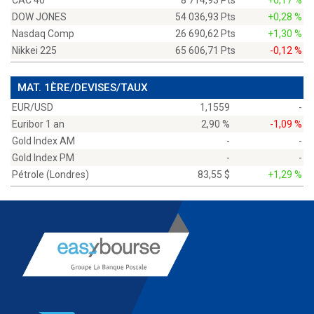
CAC 40
8 714,93 Pts
+0,17 %
DOW JONES
54 036,93 Pts
+0,28 %
Nasdaq Comp
26 690,62 Pts
+1,30 %
Nikkei 225
65 606,71 Pts
-0,12 %
MAT. 1ÈRE/DEVISES/TAUX
EUR/USD
1,1559
-
Euribor 1 an
2,90 %
-1,09 %
Gold Index AM
-
-
Gold Index PM
-
-
Pétrole (Londres)
83,55 $
+1,29 %