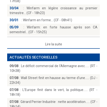
17h58)
30/04
:
Winfarm en légère croissance au premier
trimestre… (CF - 18h23)
30/01
:
Winfarm en forme… (CF - 08h41)
05/09
:
Winfarm: en forte hausse après son CA
semestriel… (CF - 15h25)
Lire la suite
ACTUALITÉS SECTORIELLES
09/08
:
Le déficit commercial de l'Allemagne avec...… (RT -
10h38)
07/08
:
Wall Street finit en hausse au terme d'une...… (DJ -
22h34)
07/08
:
L'Europe finit dans le vert, la politique...… (RT -
18h18)
07/08
:
Gérard Perrier Industrie : nette accélération...… (CF -
18h14)