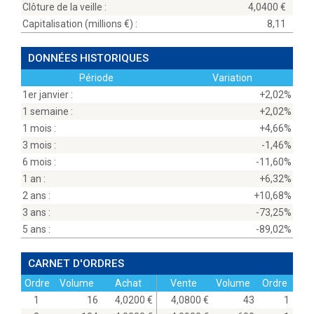
Clôture de la veille :
4,0400
Capitalisation (millions
) :
8,11
DONNÉES HISTORIQUES
Période
Variation
1er janvier :
+2,02%
1 semaine :
+2,02%
1 mois :
+4,66%
3 mois :
-1,46%
6 mois :
-11,60%
1 an :
+6,32%
2 ans :
+10,68%
3 ans :
-73,25%
5 ans :
-89,02%
CARNET D'ORDRES
Ordre
Volume
Achat
Vente
Volume
Ordre
1
16
4,0200
4,0800
43
1