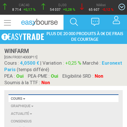
CAC40
DJ30
Nikkei
8 714
+0,17 %
54 037
+0,28 %
65 607
-0,12 %
PLUS DE 20 000 PRODUITS À 0€ DE FRAIS
DE COURTAGE
WINFARM
[ISIN FR0014000P11]
Cours :
4,0500
| Variation :
+0,25 %
Marché :
Euronext
Paris
(temps différé)
PEA :
Oui
PEA-PME :
Oui
Eligibilité SRD :
Non
Soumis à la TTF :
Non
COURS
GRAPHIQUE
ACTUALITÉ
CONSENSUS