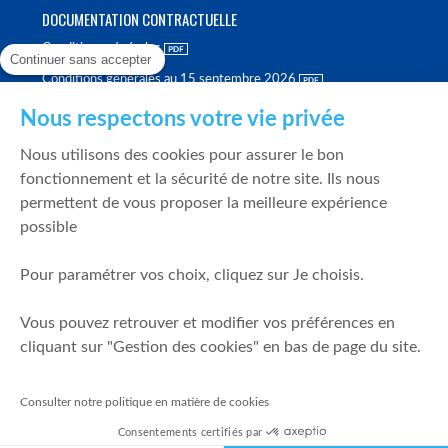
DOCUMENTATION CONTRACTUELLE
Conditions générales
Continuer sans accepter
Conditions générales au 15 septembre 2026
Brochure tarifaire
Nous respectons votre vie privée
Rapport sur la qualité d'exécution
Nous utilisons des cookies pour assurer le bon
Politique de meilleure sélection
fonctionnement et la sécurité de notre site. Ils nous
permettent de vous proposer la meilleure expérience
Politique de durabilité
possible
Fonds de garantie des dépôts et de résolution
Pour paramétrer vos choix, cliquez sur Je choisis.
SÉCURITÉ & DONNÉES PERSONNELLES
Vous pouvez retrouver et modifier vos préférences en
Mentions légales
cliquant sur "Gestion des cookies" en bas de page du site.
Prévention de la fraude
Gérer mes cookies
Consulter notre politique en matière de cookies
Politique de cookies
Consentements certifiés par
Politique de gestion des conflits d'intérêts