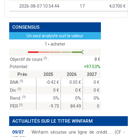
2026-08-07 10:54:44
17
4,0700
CONSENSUS
Un seul analyste suit la valeur.
1
acheter
(?)
Objectif de cours
:
8
Potentiel :
+97.53%
Prév.
2025
2026
2027
(?)
BNA
-0.42
0.05
0
(?)
Div.
0
0
0
(?)
Rend.
0%
0%
0%
(?)
PER
-9.73
84.49
0
ACTUALITÉS SUR LE TITRE WINFARM
09/07
:
Winfarm sécurise une ligne de crédit...… (CF -