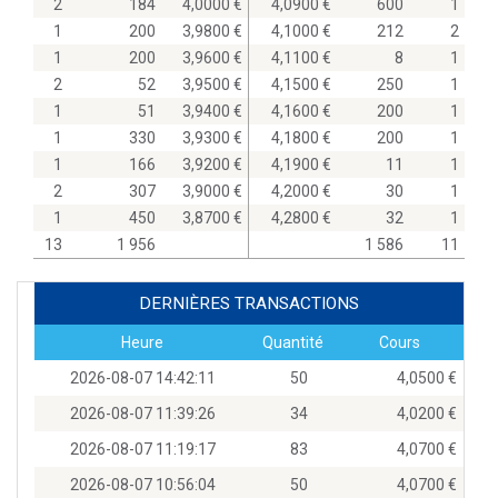
2
184
4,0000
4,0900
600
1
1
200
3,9800
4,1000
212
2
1
200
3,9600
4,1100
8
1
2
52
3,9500
4,1500
250
1
1
51
3,9400
4,1600
200
1
1
330
3,9300
4,1800
200
1
1
166
3,9200
4,1900
11
1
2
307
3,9000
4,2000
30
1
1
450
3,8700
4,2800
32
1
13
1 956
1 586
11
DERNIÈRES TRANSACTIONS
Heure
Quantité
Cours
2026-08-07 14:42:11
50
4,0500
2026-08-07 11:39:26
34
4,0200
2026-08-07 11:19:17
83
4,0700
2026-08-07 10:56:04
50
4,0700