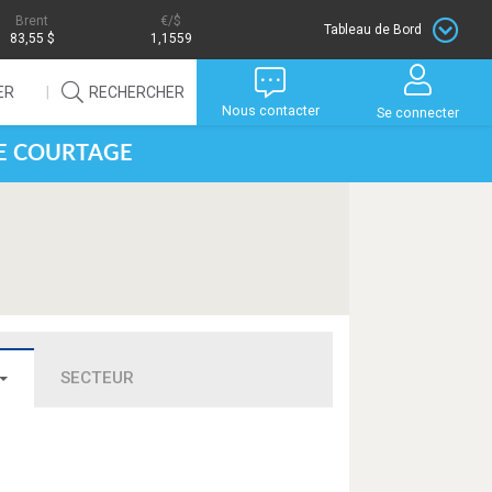
Brent
/$
Tableau de Bord
83,55 $
1,1559
ER
RECHERCHER
Nous contacter
Se connecter
DE COURTAGE
SECTEUR