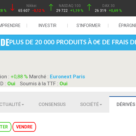
Nikkei
NASDAQ 100
DAX 30
28 %
65 607
-0,12 %
29 722
+1,19 %
26 319
+0,69 %
MPRENDRE
INVESTIR
S'INFORMER
ÉPARGN
PLUS DE 20 000 PRODUITS À 0€ DE FRAIS 
ion :
+0,88 %
Marché :
Euronext Paris
RD :
Oui
Soumis à la TTF :
Oui
CTUALITÉ
CONSENSUS
SOCIÉTÉ
DÉRIVÉS
TER
VENDRE