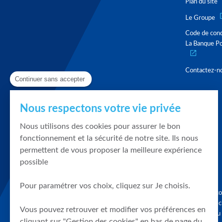
Plan du site
Le Groupe
Code de con
La Banque Po
Contactez-n
Continuer sans accepter
Nous respectons votre vie privée
Nous utilisons des cookies pour assurer le bon
fonctionnement et la sécurité de notre site. Ils nous
permettent de vous proposer la meilleure expérience
possible
Pour paramétrer vos choix, cliquez sur Je choisis.
Graphique, co
en quelques cl
Vous pouvez retrouver et modifier vos préférences en
tendances du
cliquant sur "Gestion des cookies" en bas de page du