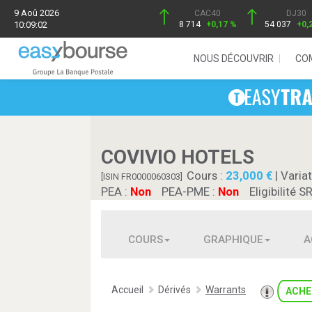
9 Aoû 2026
CAC40
DJ30
10:09:02
8 714
+0,17 %
54 037
+0,
NOUS DÉCOUVRIR
CO
COVIVIO HOTELS
Cours :
23,000
| Variat
[ISIN FR0000060303]
PEA :
Non
PEA-PME :
Non
Eligibilité S
COURS
GRAPHIQUE
A
Accueil
Dérivés
Warrants
ACHE