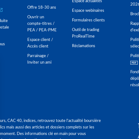
Espace actualités
202
Offre 18-30 ans
Espace webinaires
Broc
Ouvrir un
Formulaires clients
duite
compte-titres /
Rappo
stale
Outil de trading
PEA / PEA-PME
d'ex
ProRealTime
Espace client /
Polit
ous
Réclamations
Accès client
séle
Parrainage /
Polit
Inviter un ami
Fond
dépô
réso
urs, CAC 40, indices, retrouvez toute l'actualité boursière
ics mais aussi des articles et dossiers complets sur les
 moment. Des informations clé en main pour vous