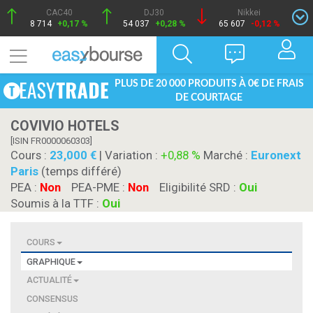
CAC40
DJ30
Nikkei
8 714
+0,17 %
54 037
+0,28 %
65 607
-0,12 %
PLUS DE 20 000 PRODUITS À 0€ DE FRAIS
DE COURTAGE
COVIVIO HOTELS
[ISIN FR0000060303]
Cours :
23,000
| Variation :
+0,88 %
Marché :
Euronext
Paris
(temps différé)
PEA :
Non
PEA-PME :
Non
Eligibilité SRD :
Oui
Soumis à la TTF :
Oui
COURS
GRAPHIQUE
ACTUALITÉ
CONSENSUS