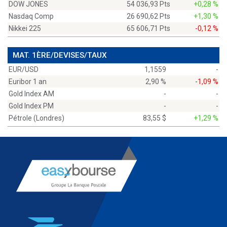
DOW JONES
54 036,93 Pts
+0,28 %
Nasdaq Comp
26 690,62 Pts
+1,30 %
Nikkei 225
65 606,71 Pts
-0,12 %
MAT. 1ÈRE/DEVISES/TAUX
EUR/USD
1,1559
-
Euribor 1 an
2,90 %
-1,09 %
Gold Index AM
-
-
Gold Index PM
-
-
Pétrole (Londres)
83,55 $
+1,29 %