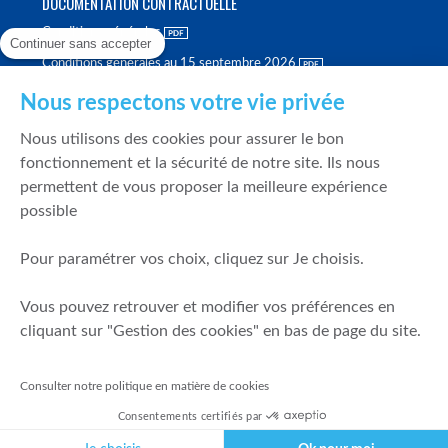
DOCUMENTATION CONTRACTUELLE
Conditions générales
Continuer sans accepter
Conditions générales au 15 septembre 2026
Brochure tarifaire
Nous respectons votre vie privée
Rapport sur la qualité d'exécution
Nous utilisons des cookies pour assurer le bon
Politique de meilleure sélection
fonctionnement et la sécurité de notre site. Ils nous
permettent de vous proposer la meilleure expérience
Politique de durabilité
possible
Fonds de garantie des dépôts et de résolution
Pour paramétrer vos choix, cliquez sur Je choisis.
SÉCURITÉ & DONNÉES PERSONNELLES
Vous pouvez retrouver et modifier vos préférences en
Mentions légales
cliquant sur "Gestion des cookies" en bas de page du site.
Prévention de la fraude
Gérer mes cookies
Consulter notre politique en matière de cookies
Politique de cookies
Consentements certifiés par
Politique de gestion des conflits d'intérêts