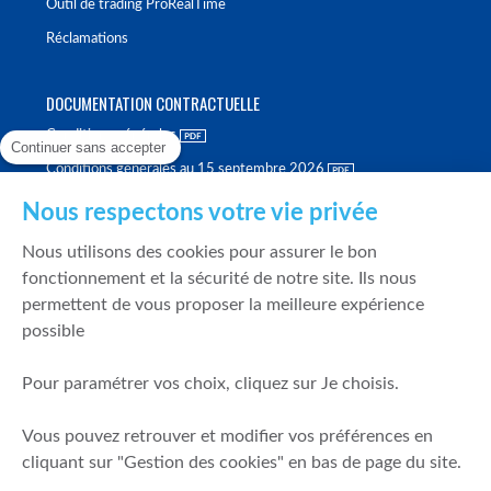
Outil de trading ProRealTime
Réclamations
DOCUMENTATION CONTRACTUELLE
Conditions générales
Continuer sans accepter
Conditions générales au 15 septembre 2026
Brochure tarifaire
Nous respectons votre vie privée
Rapport sur la qualité d'exécution
Nous utilisons des cookies pour assurer le bon
Politique de meilleure sélection
fonctionnement et la sécurité de notre site. Ils nous
permettent de vous proposer la meilleure expérience
Politique de durabilité
possible
Fonds de garantie des dépôts et de résolution
Pour paramétrer vos choix, cliquez sur Je choisis.
SÉCURITÉ & DONNÉES PERSONNELLES
Vous pouvez retrouver et modifier vos préférences en
Mentions légales
cliquant sur "Gestion des cookies" en bas de page du site.
Prévention de la fraude