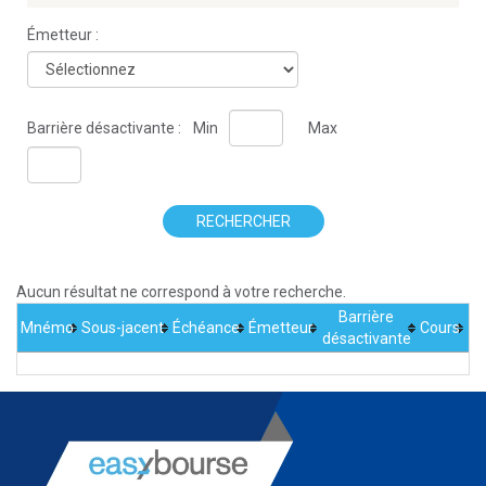
Émetteur :
Barrière désactivante :
Min
Max
RECHERCHER
Aucun résultat ne correspond à votre recherche.
Barrière
Mnémo
Sous-jacent
Échéance
Émetteur
Cours
désactivante