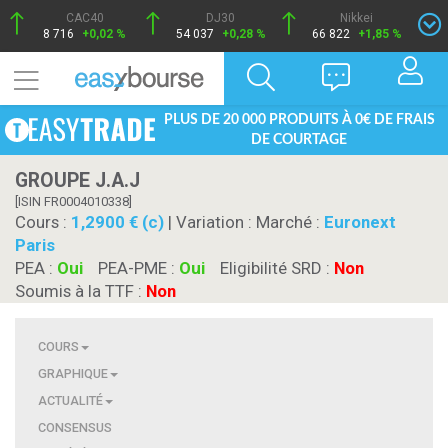
CAC40
DJ30
Nikkei
8 716
+0,02 %
54 037
+0,28 %
66 822
+1,85 %
PLUS DE 20 000 PRODUITS À 0€ DE FRAIS
DE COURTAGE
GROUPE J.A.J
[ISIN FR0004010338]
Cours :
1,2900 € (c)
| Variation :
Marché :
Euronext
Paris
PEA :
Oui
PEA-PME :
Oui
Eligibilité SRD :
Non
Soumis à la TTF :
Non
COURS
GRAPHIQUE
ACTUALITÉ
CONSENSUS