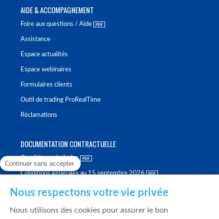
AIDE & ACCOMPAGNEMENT
Foire aux questions / Aide
Assistance
Espace actualités
Espace webinaires
Formulaires clients
Outil de trading ProRealTime
Réclamations
DOCUMENTATION CONTRACTUELLE
Conditions générales
Continuer sans accepter
Conditions générales au 15 septembre 2026
Brochure tarifaire
Nous respectons votre vie privée
Rapport sur la qualité d'exécution
Nous utilisons des cookies pour assurer le bon
Politique de meilleure sélection