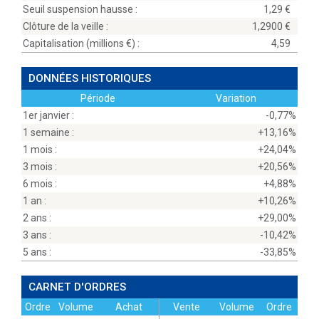
Seuil suspension hausse :
1,29
Clôture de la veille :
1,2900
Capitalisation (millions
) :
4,59
DONNÉES HISTORIQUES
Période
Variation
1er janvier :
-0,77%
1 semaine :
+13,16%
1 mois :
+24,04%
3 mois :
+20,56%
6 mois :
+4,88%
1 an :
+10,26%
2 ans :
+29,00%
3 ans :
-10,42%
5 ans :
-33,85%
CARNET D'ORDRES
Ordre
Volume
Achat
Vente
Volume
Ordre