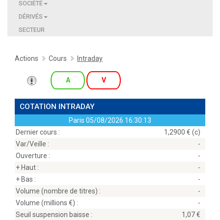
SOCIÉTÉ
DÉRIVÉS
SECTEUR
Actions
Cours
Intraday
A
V
COTATION INTRADAY
Paris
05/08/2026 16:30:13
Dernier cours :
1,2900 € (c)
Var/Veille :
-
Ouverture :
-
+ Haut :
-
+ Bas :
-
Volume (nombre de titres) :
-
Volume (millions
) :
-
Seuil suspension baisse :
1,07