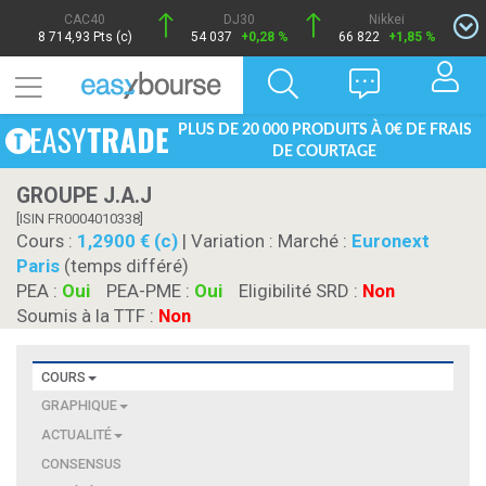
CAC40
DJ30
Nikkei
8 714,93 Pts (c)
54 037
+0,28 %
66 822
+1,85 %
PLUS DE 20 000 PRODUITS À 0€ DE FRAIS
DE COURTAGE
GROUPE J.A.J
[ISIN FR0004010338]
Cours :
1,2900 € (c)
| Variation :
Marché :
Euronext
Paris
(temps différé)
PEA :
Oui
PEA-PME :
Oui
Eligibilité SRD :
Non
Soumis à la TTF :
Non
COURS
GRAPHIQUE
ACTUALITÉ
CONSENSUS