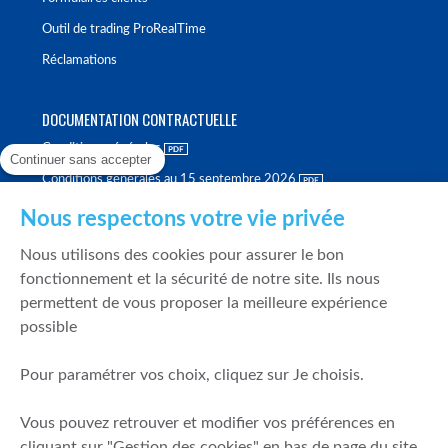
Outil de trading ProRealTime
Réclamations
DOCUMENTATION CONTRACTUELLE
Conditions générales
Continuer sans accepter
Conditions générales au 15 septembre 2026
Brochure tarifaire
Nous respectons votre vie privée
Rapport sur la qualité d'exécution
Nous utilisons des cookies pour assurer le bon
Politique de meilleure sélection
fonctionnement et la sécurité de notre site. Ils nous
permettent de vous proposer la meilleure expérience
Politique de durabilité
possible
Fonds de garantie des dépôts et de résolution
Pour paramétrer vos choix, cliquez sur Je choisis.
SÉCURITÉ & DONNÉES PERSONNELLES
Vous pouvez retrouver et modifier vos préférences en
Mentions légales
cliquant sur "Gestion des cookies" en bas de page du site.