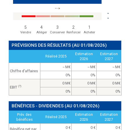
--
5
4
3
2
1
Vendre
Alléger
Conserver
Renforcer
Acheter
PRÉVISIONS DES RÉSULTATS
(AU 01/08/2026)
Estimation
Estimation
Réalisé 2025
2026
2027
-- M
-- M
-- M
Chiffre d'affaires
0%
0%
0%
0 M
0 M
0 M
(?)
EBIT
0%
0%
0%
BÉNÉFICES - DIVIDENDES
(AU 01/08/2026)
Prév. des
Estimation
Estimation
Réalisé 2025
bénéfices
2026
2027
0
0
0
Bénéfice net par