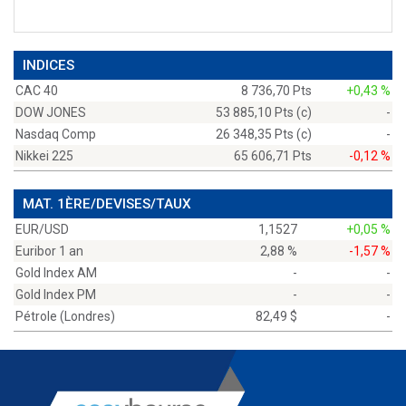
INDICES
CAC 40
8 736,70 Pts
+0,43 %
DOW JONES
53 885,10 Pts (c)
-
Nasdaq Comp
26 348,35 Pts (c)
-
Nikkei 225
65 606,71 Pts
-0,12 %
MAT. 1ÈRE/DEVISES/TAUX
EUR/USD
1,1527
+0,05 %
Euribor 1 an
2,88 %
-1,57 %
Gold Index AM
-
-
Gold Index PM
-
-
Pétrole (Londres)
82,49 $
-