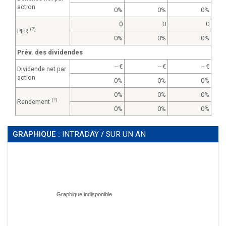
action
0%
0%
0%
0
0
0
(?)
PER
0%
0%
0%
Prév. des dividendes
--
--
--
Dividende net par
action
0%
0%
0%
0%
0%
0%
(?)
Rendement
0%
0%
0%
GRAPHIQUE :
INTRADAY
/
SUR UN AN