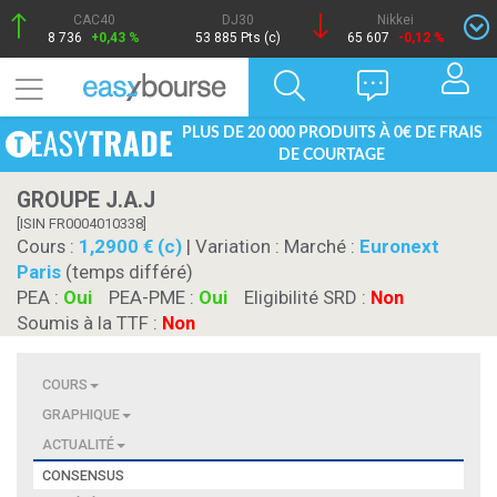
CAC40
DJ30
Nikkei
8 736
+0,43 %
53 885 Pts (c)
65 607
-0,12 %
PLUS DE 20 000 PRODUITS À 0€ DE FRAIS
DE COURTAGE
GROUPE J.A.J
[ISIN FR0004010338]
Cours :
1,2900 € (c)
| Variation :
Marché :
Euronext
Paris
(temps différé)
PEA :
Oui
PEA-PME :
Oui
Eligibilité SRD :
Non
Soumis à la TTF :
Non
COURS
GRAPHIQUE
ACTUALITÉ
CONSENSUS