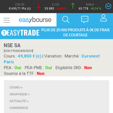
CAC40
DJ30
Nikkei
8 699,71 Pts (c)
53 885
-0,85 %
65 778
+0,14 %
PLUS DE 20 000 PRODUITS À 0€ DE FRAIS
DE COURTAGE
NSE SA
[ISIN FR0004065639]
Cours :
49,800 € (c)
| Variation :
Marché :
Euronext
Paris
PEA :
Oui
PEA-PME :
Oui
Eligibilité SRD :
Non
Soumis à la TTF :
Non
COURS
GRAPHIQUE
ACTUALITÉ
CONSENSUS