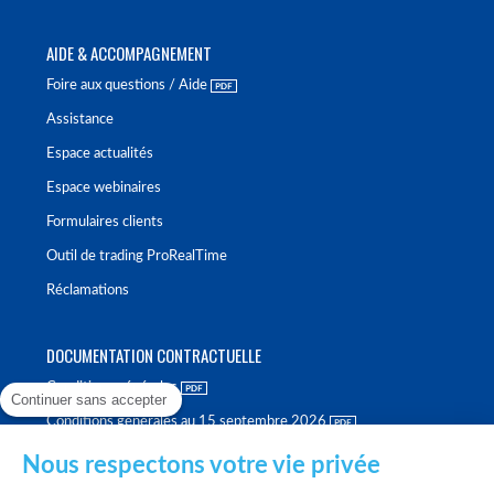
AIDE & ACCOMPAGNEMENT
Foire aux questions / Aide
Assistance
Espace actualités
Espace webinaires
Formulaires clients
Outil de trading ProRealTime
Réclamations
DOCUMENTATION CONTRACTUELLE
Conditions générales
Continuer sans accepter
Conditions générales au 15 septembre 2026
Brochure tarifaire
Nous respectons votre vie privée
Rapport sur la qualité d'exécution